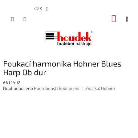
CZK
Přejít
NÁKUP
na
obsah
KOŠÍK
Foukací harmonika Hohner Blues
Harp Db dur
6611502
Průměrné
Neohodnoceno
Podrobnosti hodnocení
Značka:
Hohner
hodnocení
produktu
je
0,0
z
5
hvězdiček.