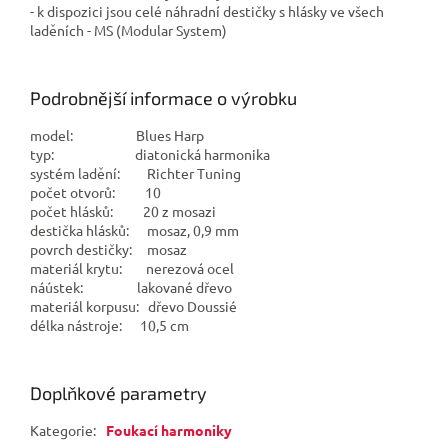
- k dispozici jsou celé náhradní destičky s hlásky ve všech
laděních - MS (Modular System)
Podrobnější informace o výrobku
model: Blues Harp
typ: diatonická harmonika
systém ladění: Richter Tuning
počet otvorů: 10
počet hlásků: 20 z mosazi
destička hlásků: mosaz, 0,9 mm
povrch destičky: mosaz
materiál krytu: nerezová ocel
náústek: lakované dřevo
materiál korpusu: dřevo
Doussié
délka nástroje: 10,5 cm
Doplňkové parametry
Kategorie
:
Foukací harmoniky