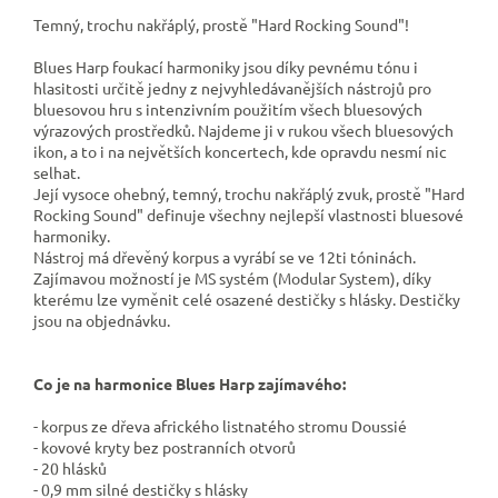
Temný, trochu nakřáplý, prostě "Hard Rocking Sound"!
Blues Harp foukací harmoniky jsou díky pevnému tónu i
hlasitosti určitě jedny z nejvyhledávanějších nástrojů pro
bluesovou hru s intenzivním použitím všech bluesových
výrazových prostředků. Najdeme ji v rukou všech bluesových
ikon, a to i na největších koncertech, kde opravdu nesmí nic
selhat.
Její vysoce ohebný, t
emný, trochu nakřáplý zvuk, prostě "Hard
Rocking Sound" definuje všechny nejlepší vlastnosti bluesové
harmoniky.
Nástroj má dřevěný korpus a vyrábí se ve 12ti tóninách.
Zajímavou možností je MS systém (Modular System), díky
kterému lze vyměnit celé osazené destičky s hlásky. Destičky
jsou na objednávku.
Co je na harmonice Blues Harp zajímavého:
- korpus ze dřeva afrického listnatého stromu Doussié
- kovové kryty bez postranních otvorů
- 20 hlásků
- 0,9 mm silné destičky s hlásky