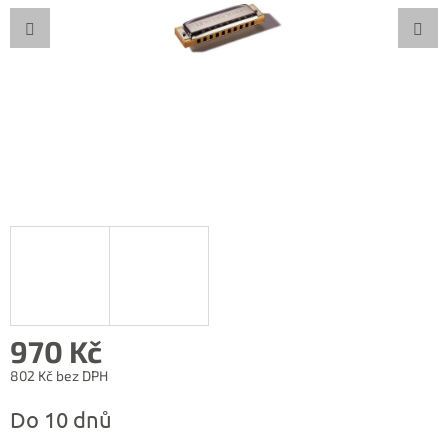
970 Kč
802 Kč bez DPH
Měrná
Do 10 dnů
cena: