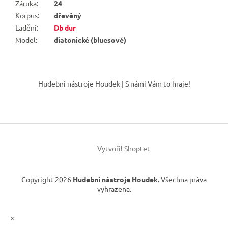
Záruka
:
24
Korpus
:
dřevěný
Ladění
:
Db dur
Model
:
diatonické (bluesové)
Z
á
Hudební nástroje Houdek | S námi Vám to hraje!
p
a
t
í
Vytvořil Shoptet
Copyright 2026
Hudební nástroje Houdek
. Všechna práva
vyhrazena.
×