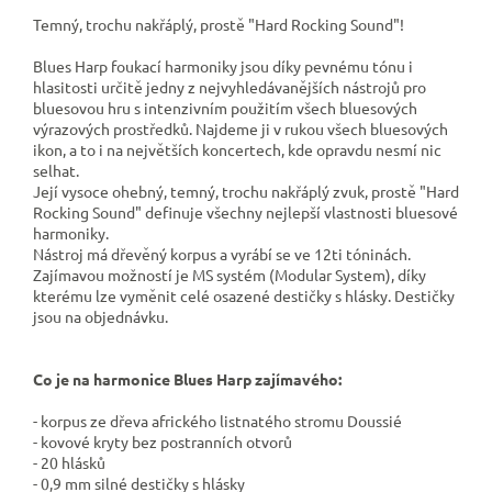
Temný, trochu nakřáplý, prostě "Hard Rocking Sound"!
Blues Harp foukací harmoniky jsou díky pevnému tónu i
hlasitosti určitě jedny z nejvyhledávanějších nástrojů pro
bluesovou hru s intenzivním použitím všech bluesových
výrazových prostředků. Najdeme ji v rukou všech bluesových
ikon, a to i na největších koncertech, kde opravdu nesmí nic
selhat.
Její vysoce ohebný, t
emný, trochu nakřáplý zvuk, prostě "Hard
Rocking Sound" definuje všechny nejlepší vlastnosti bluesové
harmoniky.
Nástroj má dřevěný korpus a vyrábí se ve 12ti tóninách.
Zajímavou možností je MS systém (Modular System), díky
kterému lze vyměnit celé osazené destičky s hlásky. Destičky
jsou na objednávku.
Co je na harmonice Blues Harp zajímavého:
- korpus ze dřeva afrického listnatého stromu Doussié
- kovové kryty bez postranních otvorů
- 20 hlásků
- 0,9 mm silné destičky s hlásky