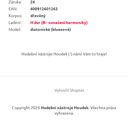
Záruka
:
24
EAN
:
400912601263
Korpus
:
dřevěný
Ladění
:
H dur (B - označení harmoniky)
Model
:
diatonické (bluesové)
Z
á
Hudební nástroje Houdek | S námi Vám to hraje!
p
a
t
í
Vytvořil Shoptet
Copyright 2026
Hudební nástroje Houdek
. Všechna práva
vyhrazena.