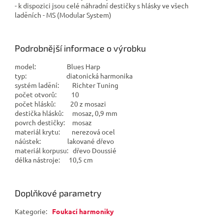
- k dispozici jsou celé náhradní destičky s hlásky ve všech
laděních - MS (Modular System)
Podrobnější informace o výrobku
model: Blues Harp
typ: diatonická harmonika
systém ladění: Richter Tuning
počet otvorů: 10
počet hlásků: 20 z mosazi
destička hlásků: mosaz, 0,9 mm
povrch destičky: mosaz
materiál krytu: nerezová ocel
náústek: lakované dřevo
materiál korpusu: dřevo
Doussié
délka nástroje: 10,5 cm
Doplňkové parametry
Kategorie
:
Foukací harmoniky