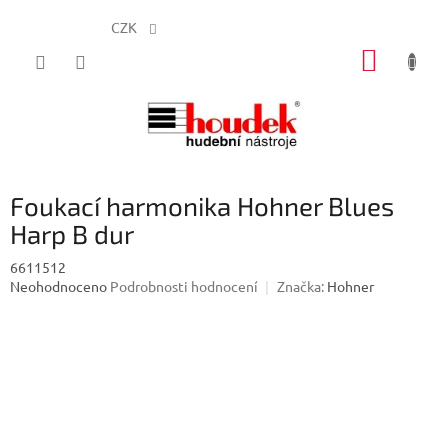
CZK
Přejít
NÁKUP
na
obsah
KOŠÍK
Foukací harmonika Hohner Blues
Harp B dur
6611512
Průměrné
Neohodnoceno
Podrobnosti hodnocení
Značka:
Hohner
hodnocení
produktu
je
0,0
z
5
hvězdiček.