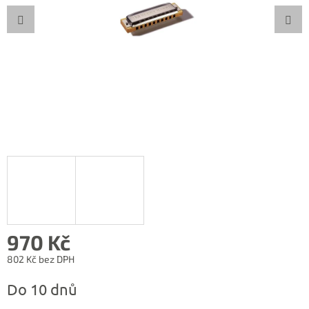
970 Kč
802 Kč bez DPH
Měrná
Do 10 dnů
cena: