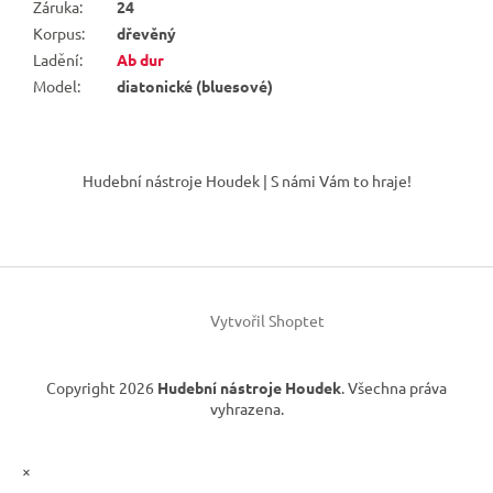
Záruka
:
24
Korpus
:
dřevěný
Ladění
:
Ab dur
Model
:
diatonické (bluesové)
Z
á
Hudební nástroje Houdek | S námi Vám to hraje!
p
a
t
í
Vytvořil Shoptet
Copyright 2026
Hudební nástroje Houdek
. Všechna práva
vyhrazena.
×