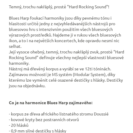
Temný, trochu nakřáplý, prostě "Hard Rocking Sound"!
Blues Harp foukací harmoniky jsou díky pevnému tónu i
hlasitosti určitě jedny z nejvyhledávanějších nástrojů pro
bluesovou hru s intenzivním použitím všech bluesových
výrazových prostředků. Najdeme ji v rukou všech bluesových
ikon, a to i na největších koncertech, kde opravdu nesmí nic
selhat.
Její vysoce ohebný, t
emný, trochu nakřáplý zvuk, prostě "Hard
Rocking Sound" definuje všechny nejlepší vlastnosti bluesové
harmoniky.
Nástroj má dřevěný korpus a vyrábí se ve 12ti tóninách.
Zajímavou možností je MS systém (Modular System), díky
kterému lze vyměnit celé osazené destičky s hlásky. Destičky
jsou na objednávku.
Co je na harmonice Blues Harp zajímavého:
- korpus ze dřeva afrického listnatého stromu Doussié
- kovové kryty bez postranních otvorů
- 20 hlásků
- 0,9 mm silné destičky s hlásky