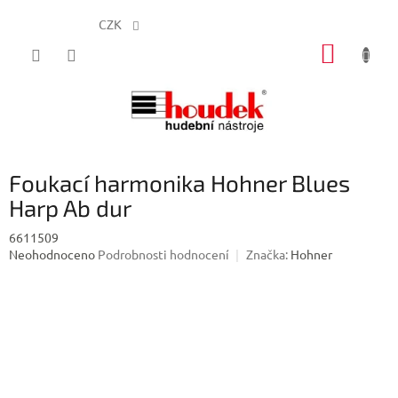
CZK
Přejít
NÁKUP
na
obsah
KOŠÍK
Foukací harmonika Hohner Blues
Harp Ab dur
6611509
Průměrné
Neohodnoceno
Podrobnosti hodnocení
Značka:
Hohner
hodnocení
produktu
je
0,0
z
5
hvězdiček.