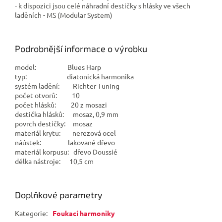
- k dispozici jsou celé náhradní destičky s hlásky ve všech
laděních - MS (Modular System)
Podrobnější informace o výrobku
model: Blues Harp
typ: diatonická harmonika
systém ladění: Richter Tuning
počet otvorů: 10
počet hlásků: 20 z mosazi
destička hlásků: mosaz, 0,9 mm
povrch destičky: mosaz
materiál krytu: nerezová ocel
náústek: lakované dřevo
materiál korpusu: dřevo
Doussié
délka nástroje: 10,5 cm
Doplňkové parametry
Kategorie
:
Foukací harmoniky