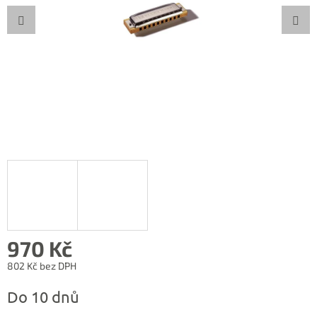
970 Kč
802 Kč bez DPH
Měrná
Do 10 dnů
cena: