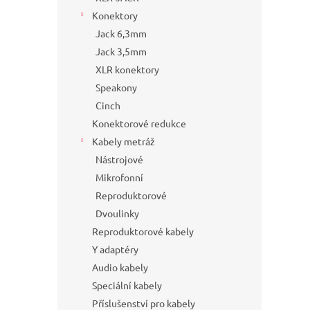
Konektory
Jack 6,3mm
Jack 3,5mm
XLR konektory
Speakony
Cinch
Konektorové redukce
Kabely metráž
Nástrojové
Mikrofonní
Reproduktorové
Dvoulinky
Reproduktorové kabely
Y adaptéry
Audio kabely
Speciální kabely
Příslušenství pro kabely