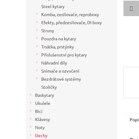
a
Steel kytary
n
Komba, zesilovače, reproboxy
e
Efekty, předzesilovače, DI boxy
l
Struny
Pouzdra na kytary
Trsátka, prstýnky
Příslušenství pro kytary
Náhradní díly
Snímače a ozvučení
Bezdrátové systémy
Stoličky
Baskytary
Ukulele
Bicí
Klávesy
Popi
Noty
Dechy