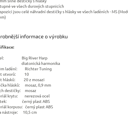
9 mm silné destičky s hlásky
stupné ve všech durových stupnicích
dispozici jsou celé náhradní destičky s hlásky ve všech laděních - MS (Mod
em)
robnější informace o výrobku
ifikace:
el: Big River Harp
: diatonická harmonika
ém ladění: Richter Tuning
et otvorů: 10
t hlásků: 20 z mosazi
ička hlásků: mosaz, 0,9 mm
ch destičky: mosaz
riál krytu: nerezová ocel
stek: černý plast ABS
riál korpusu: černý plast ABS
a nástroje: 10,5 cm