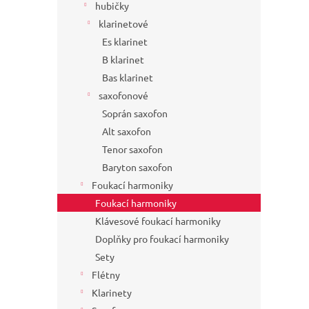
hubičky
klarinetové
Es klarinet
B klarinet
Bas klarinet
saxofonové
Soprán saxofon
Alt saxofon
Tenor saxofon
Baryton saxofon
Foukací harmoniky
Foukací harmoniky
Klávesové foukací harmoniky
Doplňky pro foukací harmoniky
Sety
Flétny
Klarinety