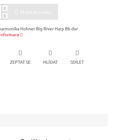
Přidat do košíku
harmonika Hohner Big River Harp Bb dur
 informace
ZEPTAT SE
HLÍDAT
SDÍLET