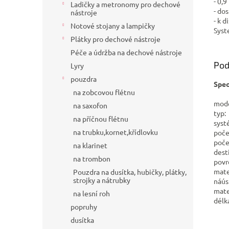
- 0,
Ladičky a metronomy pro dechové
- do
nástroje
- k 
Notové stojany a lampičky
Syst
Plátky pro dechové nástroje
Péče a údržba na dechové nástroje
Pod
Lyry
pouzdra
Spec
na zobcovou flétnu
mod
na saxofon
typ
na příčnou flétnu
syst
na trubku,kornet,křídlovku
poč
poče
na klarinet
dest
na trombon
povr
mate
Pouzdra na dusítka, hubičky, plátky,
strojky a nátrubky
náú
mate
na lesní roh
délk
popruhy
dusítka