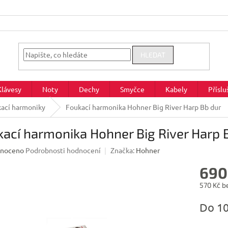
HLEDAT
Klávesy
Noty
Dechy
Smyčce
Kabely
Příslu
ací harmoniky
Foukací harmonika Hohner Big River Harp Bb dur
ací harmonika Hohner Big River Harp 
né
noceno
Podrobnosti hodnocení
Značka:
Hohner
ení
690
u
570 Kč b
Měrná
Do 1
cena:
ek.