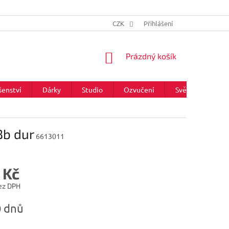
CZK
Přihlášení
NÁKUPNÍ
Prázdný košík
KOŠÍK
šenství
Dárky
Studio
Ozvučení
Světla
Zna
Bb dur
6613011
 Kč
ez DPH
0 dnů