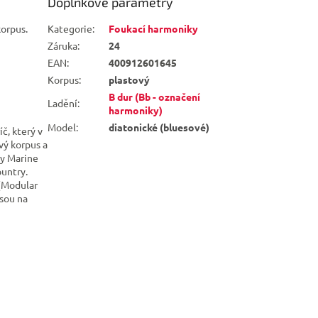
Doplňkové parametry
korpus.
Kategorie
:
Foukací harmoniky
Záruka
:
24
EAN
:
400912601645
Korpus
:
plastový
B dur (Bb - označení
Ladění
:
harmoniky)
Model
:
diatonické (bluesové)
č, který v
vý korpus a
ky Marine
ountry.
 (Modular
jsou na