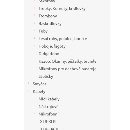
Saxofony
Trubky, Kornety, křídlovky
Trombony
Baskřídlovky
Tuby
Lesní rohy, polnice, borlice
Hoboje, fagoty
Didgeridoo
Kazoo, Okaríny, píšťalky, brumle
Mikrofony pro dechové nástroje
Stoličky
Smyčce
Kabely
Midi kabely
Nástrojové
Mikrofonní
XLR-XLR
XLR-JACK