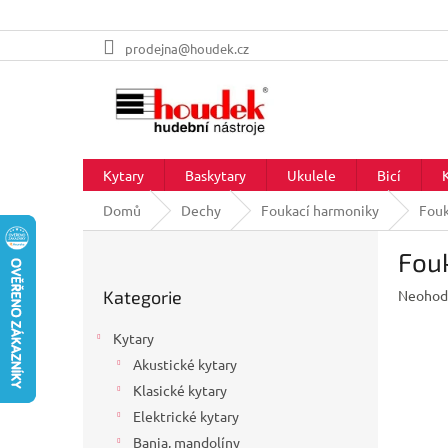
Přejít
prodejna@houdek.cz
na
obsah
Kytary
Baskytary
Ukulele
Bicí
Domů
Dechy
Foukací harmoniky
Fouk
P
Fouk
o
Přeskočit
s
Průměr
Kategorie
Neohod
kategorie
t
hodnoc
r
produkt
Kytary
a
je
Akustické kytary
n
0,0
z
Klasické kytary
n
5
í
Elektrické kytary
hvězdič
p
Banja, mandolíny