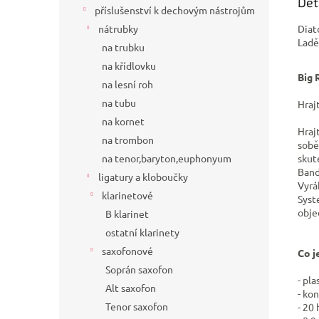
Det
příslušenství k dechovým nástrojům
Diat
nátrubky
Ladě
na trubku
na křídlovku
Big 
na lesní roh
na tubu
Hraj
na kornet
Hraj
na trombon
sobě
skut
na tenor,baryton,euphonyum
Band
ligatury a kloboučky
V
yrá
klarinetové
Syst
obje
B klarinet
ostatní klarinety
saxofonové
Co j
Soprán saxofon
- pl
Alt saxofon
- ko
Tenor saxofon
- 20 