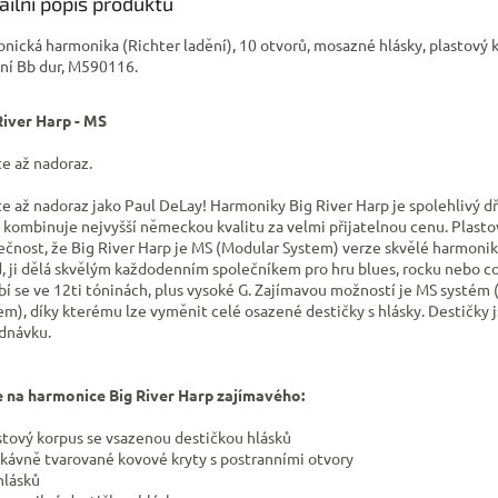
ailní popis produktu
onická harmonika (Richter ladění), 10 otvorů, mosazné hlásky, plastový 
ní Bb dur, M590116.
River Harp - MS
te až nadoraz.
te až nadoraz jako Paul DeLay! Harmoniky Big River Harp je spolehlivý dří
 kombinuje nejvyšší německou kvalitu za velmi přijatelnou cenu. Plasto
ečnost, že Big River Harp je MS (Modular System) verze skvělé harmoni
, ji dělá skvělým každodenním společníkem pro hru blues, rocku nebo c
bí se ve 12ti tóninách, plus vysoké G. Zajímavou možností je MS systém
em), díky kterému lze vyměnit celé osazené destičky s hlásky. Destičky 
dnávku.
e na harmonice Big River Harp zajímavého:
astový korpus se vsazenou destičkou hlásků
nkávně tvarované kovové kryty s postranními otvory
hlásků