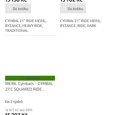
Do košíku
Do košíku
CYMBAL 21" RIDE MEINL,
CYMBAL 21" RIDE MEINL,
BYZANCE, HEAVY RIDE,
BYZANCE, RIDE, DARK
TRADITIONAL
ZDARMA
Z
D
MEINL Cymbals - CYMBAL
A
21"C SQUARED RIDE
R
M
MEINL, BYZANCE B21C2R
A
Do 2 týdnů
12 977 Kč bez DPH
15 702 Kč