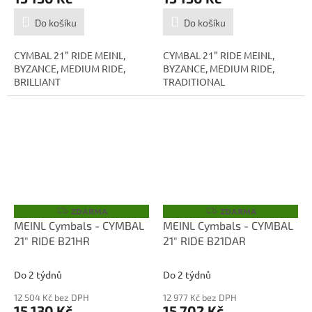
Do košíku
Do košíku
CYMBAL 21" RIDE MEINL,
CYMBAL 21" RIDE MEINL,
BYZANCE, MEDIUM RIDE,
BYZANCE, MEDIUM RIDE,
BRILLIANT
TRADITIONAL
ZDARMA
ZDARMA
Z
Z
D
D
MEINL Cymbals - CYMBAL
MEINL Cymbals - CYMBAL
A
A
21" RIDE B21HR
21" RIDE B21DAR
R
R
M
M
A
A
Do 2 týdnů
Do 2 týdnů
12 504 Kč bez DPH
12 977 Kč bez DPH
15 130 Kč
15 702 Kč