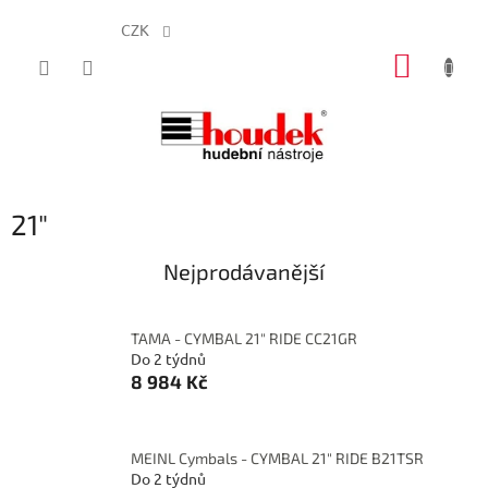
CZK
Přejít
NÁKUP
na
obsah
KOŠÍK
21"
Nejprodávanější
TAMA - CYMBAL 21" RIDE CC21GR
Do 2 týdnů
8 984 Kč
MEINL Cymbals - CYMBAL 21" RIDE B21TSR
Do 2 týdnů