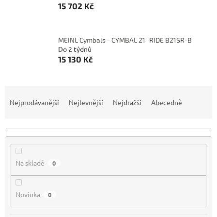
15 702 Kč
MEINL Cymbals - CYMBAL 21" RIDE B21SR-B
Do 2 týdnů
15 130 Kč
Ř
a
Nejprodávanější
Nejlevnější
Nejdražší
Abecedně
z
e
n
í
p
Na skladě
0
r
o
d
Novinka
0
u
k