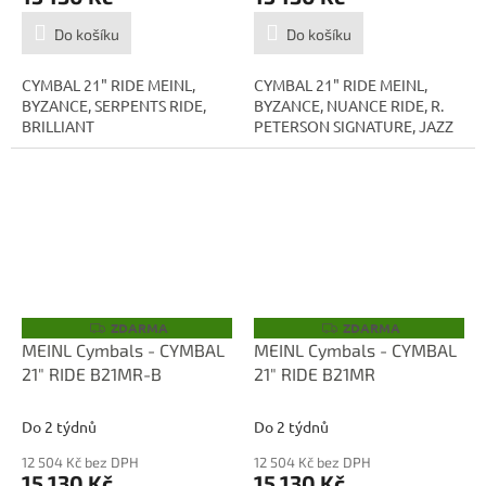
Do košíku
Do košíku
CYMBAL 21" RIDE MEINL,
CYMBAL 21" RIDE MEINL,
BYZANCE, SERPENTS RIDE,
BYZANCE, NUANCE RIDE, R.
BRILLIANT
PETERSON SIGNATURE, JAZZ
ZDARMA
ZDARMA
Z
Z
D
D
MEINL Cymbals - CYMBAL
MEINL Cymbals - CYMBAL
A
A
21" RIDE B21MR-B
21" RIDE B21MR
R
R
M
M
A
A
Do 2 týdnů
Do 2 týdnů
12 504 Kč bez DPH
12 504 Kč bez DPH
15 130 Kč
15 130 Kč