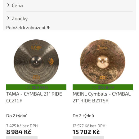
t
Cena
ů
Značky
Položek k zobrazení:
9
V
ý
p
i
s
p
r
o
ZDARMA
ZDARMA
Z
Z
D
D
d
TAMA - CYMBAL 21" RIDE
MEINL Cymbals - CYMBAL
A
A
u
CC21GR
21" RIDE B21TSR
R
R
M
M
k
A
A
t
Do 2 týdnů
Do 2 týdnů
ů
7 425 Kč bez DPH
12 977 Kč bez DPH
8 984 Kč
15 702 Kč