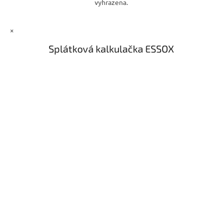
vyhrazena.
i
s
u
×
Splátková kalkulačka ESSOX