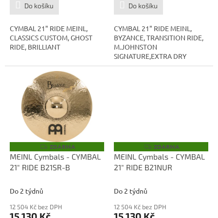
Do košíku
Do košíku
CYMBAL 21" RIDE MEINL,
CYMBAL 21" RIDE MEINL,
CLASSICS CUSTOM, GHOST
BYZANCE, TRANSITION RIDE,
RIDE, BRILLIANT
M.JOHNSTON
SIGNATURE,EXTRA DRY
ZDARMA
ZDARMA
Z
Z
D
D
MEINL Cymbals - CYMBAL
MEINL Cymbals - CYMBAL
A
A
21" RIDE B21SR-B
21" RIDE B21NUR
R
R
M
M
A
A
Do 2 týdnů
Do 2 týdnů
12 504 Kč bez DPH
12 504 Kč bez DPH
15 130 Kč
15 130 Kč