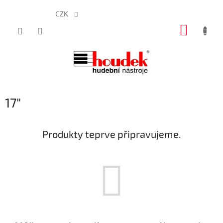
CZK
Přejít
NÁKUP
na
obsah
KOŠÍK
17"
Produkty teprve připravujeme.