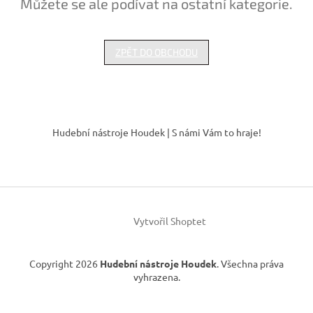
Můžete se ale podívat na ostatní kategorie.
ZPĚT DO OBCHODU
Z
á
Hudební nástroje Houdek | S námi Vám to hraje!
p
a
t
í
Vytvořil Shoptet
Copyright 2026
Hudební nástroje Houdek
. Všechna práva
vyhrazena.