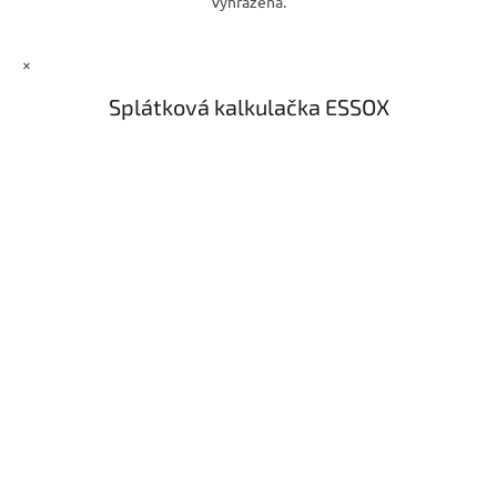
vyhrazena.
i
s
u
×
Splátková kalkulačka ESSOX