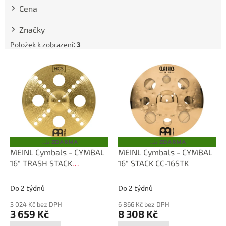
t
Cena
ů
Značky
Položek k zobrazení:
3
V
ý
p
i
s
p
r
o
ZDARMA
ZDARMA
Z
Z
D
D
d
MEINL Cymbals - CYMBAL
MEINL Cymbals - CYMBAL
A
A
u
16" TRASH STACK
16" STACK CC-16STK
R
R
M
M
k
HCS16TRS
A
A
t
Do 2 týdnů
Do 2 týdnů
ů
3 024 Kč bez DPH
6 866 Kč bez DPH
3 659 Kč
8 308 Kč