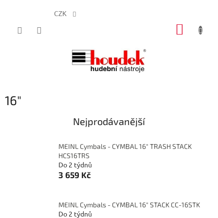
CZK
Přejít
NÁKUP
na
obsah
KOŠÍK
16"
Nejprodávanější
MEINL Cymbals - CYMBAL 16" TRASH STACK
HCS16TRS
Do 2 týdnů
3 659 Kč
MEINL Cymbals - CYMBAL 16" STACK CC-16STK
Do 2 týdnů