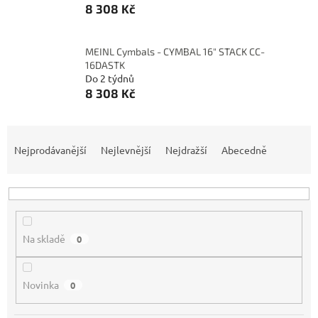
8 308 Kč
MEINL Cymbals - CYMBAL 16" STACK CC-
16DASTK
Do 2 týdnů
8 308 Kč
Ř
a
Nejprodávanější
Nejlevnější
Nejdražší
Abecedně
z
e
n
í
p
Na skladě
0
r
o
d
Novinka
0
u
k