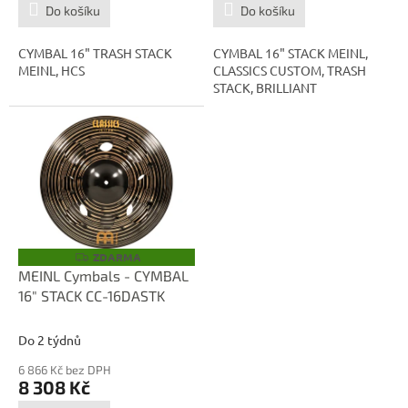
Do košíku
Do košíku
CYMBAL 16" TRASH STACK
CYMBAL 16" STACK MEINL,
MEINL, HCS
CLASSICS CUSTOM, TRASH
STACK, BRILLIANT
ZDARMA
Z
D
MEINL Cymbals - CYMBAL
A
16" STACK CC-16DASTK
R
M
A
Do 2 týdnů
6 866 Kč bez DPH
8 308 Kč