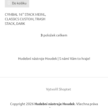
Do košíku
CYMBAL 16" STACK MEINL,
CLASSICS CUSTOM, TRASH
STACK, DARK
3
položek celkem
O
v
l
á
Z
d
á
Hudební nástroje Houdek | S námi Vám to hraje!
a
p
c
a
í
t
p
í
r
v
k
Vytvořil Shoptet
y
v
ý
Copyright 2026
Hudební nástroje Houdek
. Všechna práva
p