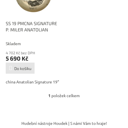
p
r
o
d
SS 19 PMCNA SIGNATURE
u
P. MILER ANATOLIAN
k
t
Skladem
ů
4 702 Kč bez DPH
5 690 Kč
Do košíku
china Anatolian Signature 19"
1
položek celkem
O
v
l
á
Z
d
á
Hudební nástroje Houdek | S námi Vám to hraje!
a
p