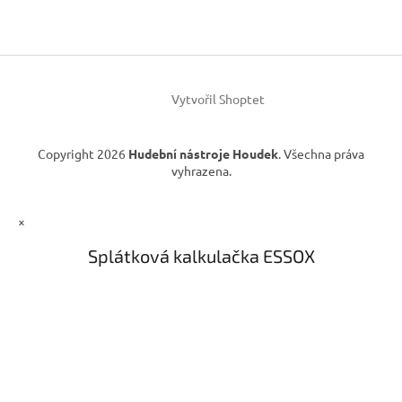
c
a
í
t
p
í
r
v
k
Vytvořil Shoptet
y
v
ý
Copyright 2026
Hudební nástroje Houdek
. Všechna práva
p
vyhrazena.
i
s
u
×
Splátková kalkulačka ESSOX