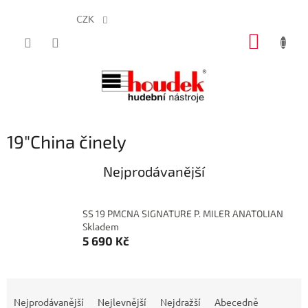
CZK
Přejít
NÁKUP
na
obsah
KOŠÍK
19"China činely
Nejprodávanější
SS 19 PMCNA SIGNATURE P. MILER ANATOLIAN
Skladem
5 690 Kč
Ř
a
Nejprodávanější
Nejlevnější
Nejdražší
Abecedně