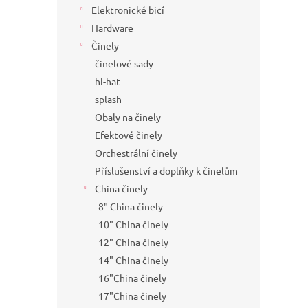
Elektronické bicí
Hardware
Činely
činelové sady
hi-hat
splash
Obaly na činely
Efektové činely
Orchestrální činely
Příslušenství a doplňky k činelům
China činely
8" China činely
10" China činely
12" China činely
14" China činely
16"China činely
17"China činely