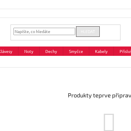
HLEDAT
Klávesy
Noty
Dechy
Smyčce
Kabely
Příslu
Produkty teprve připra