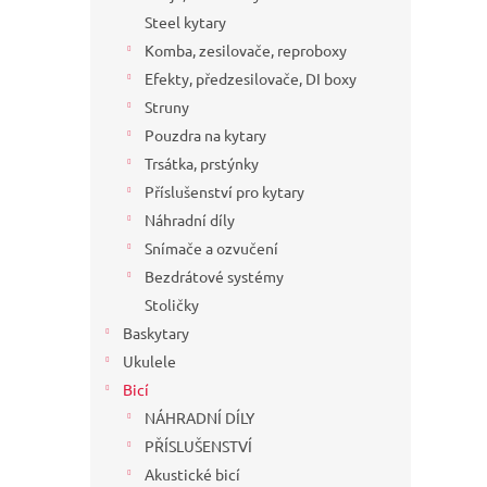
a
Steel kytary
n
Komba, zesilovače, reproboxy
e
Efekty, předzesilovače, DI boxy
l
Struny
Pouzdra na kytary
Trsátka, prstýnky
Příslušenství pro kytary
Náhradní díly
Snímače a ozvučení
Bezdrátové systémy
Stoličky
Baskytary
Ukulele
Bicí
NÁHRADNÍ DÍLY
PŘÍSLUŠENSTVÍ
Akustické bicí