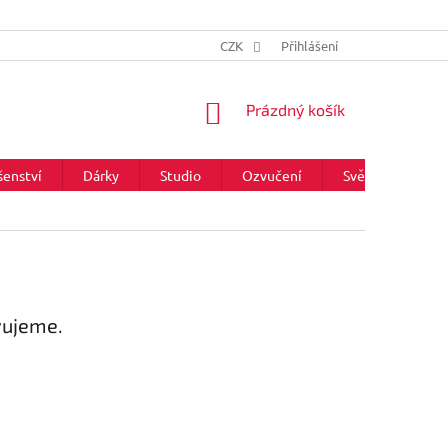
CZK
Přihlášení
NÁKUPNÍ
Prázdný košík
KOŠÍK
šenství
Dárky
Studio
Ozvučení
Světla
Zna
vujeme.