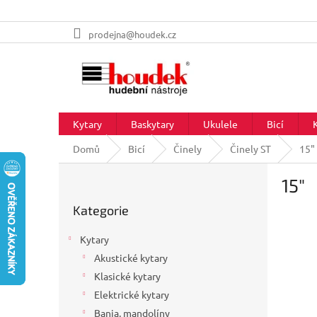
Přejít
prodejna@houdek.cz
na
obsah
Kytary
Baskytary
Ukulele
Bicí
Domů
Bicí
Činely
Činely ST
15"
P
15"
o
Přeskočit
s
Kategorie
kategorie
t
r
Kytary
a
Akustické kytary
n
Klasické kytary
n
í
Elektrické kytary
p
Banja, mandolíny