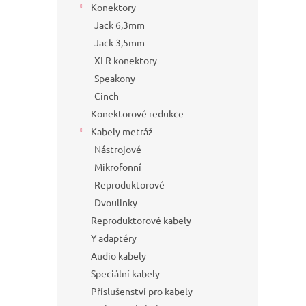
Konektory
Jack 6,3mm
Jack 3,5mm
XLR konektory
Speakony
Cinch
Konektorové redukce
Kabely metráž
Nástrojové
Mikrofonní
Reproduktorové
Dvoulinky
Reproduktorové kabely
Y adaptéry
Audio kabely
Speciální kabely
Příslušenství pro kabely