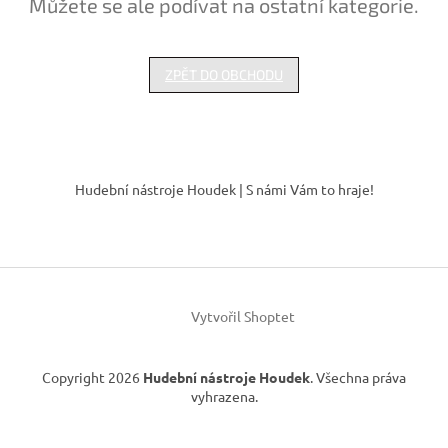
Můžete se ale podívat na ostatní kategorie.
ZPĚT DO OBCHODU
Z
á
Hudební nástroje Houdek | S námi Vám to hraje!
p
a
t
í
Vytvořil Shoptet
Copyright 2026
Hudební nástroje Houdek
. Všechna práva
vyhrazena.