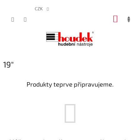
CZK
Přejít
NÁKUP
na
obsah
KOŠÍK
19"
Produkty teprve připravujeme.