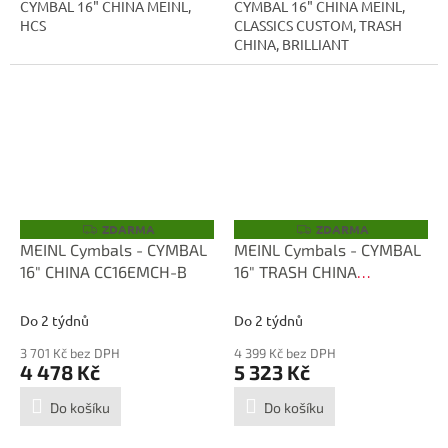
CYMBAL 16" CHINA MEINL,
CYMBAL 16" CHINA MEINL,
HCS
CLASSICS CUSTOM, TRASH
CHINA, BRILLIANT
ZDARMA
ZDARMA
Z
Z
D
D
MEINL Cymbals - CYMBAL
MEINL Cymbals - CYMBAL
A
A
16" CHINA CC16EMCH-B
16" TRASH CHINA
R
R
M
M
CC16DUTRCH
A
A
Do 2 týdnů
Do 2 týdnů
3 701 Kč bez DPH
4 399 Kč bez DPH
4 478 Kč
5 323 Kč
Do košíku
Do košíku