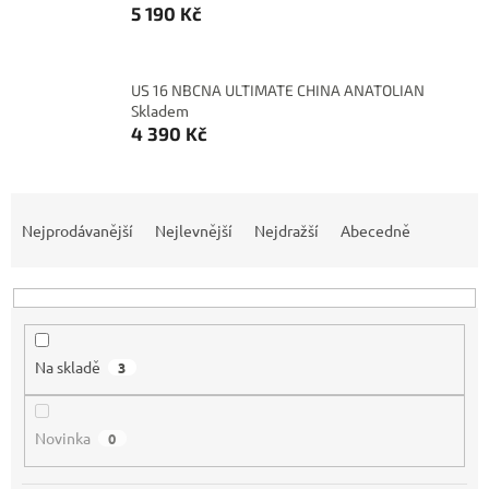
5 190 Kč
US 16 NBCNA ULTIMATE CHINA ANATOLIAN
Skladem
4 390 Kč
Ř
a
Nejprodávanější
Nejlevnější
Nejdražší
Abecedně
z
e
n
í
p
Na skladě
3
r
o
d
Novinka
0
u
k