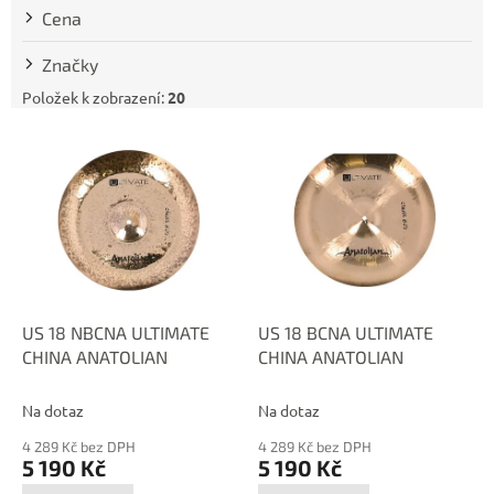
t
Cena
ů
Značky
Položek k zobrazení:
20
V
ý
p
i
s
p
r
o
d
US 18 NBCNA ULTIMATE
US 18 BCNA ULTIMATE
u
CHINA ANATOLIAN
CHINA ANATOLIAN
k
t
Na dotaz
Na dotaz
ů
4 289 Kč bez DPH
4 289 Kč bez DPH
5 190 Kč
5 190 Kč