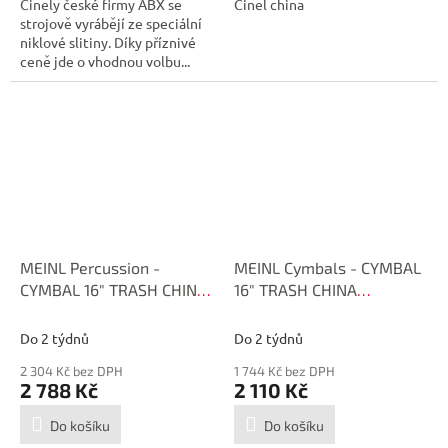
Činely české firmy ABX se
Činel china
strojově vyrábějí ze speciální
niklové slitiny. Díky příznivé
ceně jde o vhodnou volbu...
MEINL Percussion -
MEINL Cymbals - CYMBAL
CYMBAL 16" TRASH CHINA
16" TRASH CHINA
HCSB16TRCH
HCS16TRCH
Do 2 týdnů
Do 2 týdnů
2 304 Kč bez DPH
1 744 Kč bez DPH
2 788 Kč
2 110 Kč
Do košíku
Do košíku