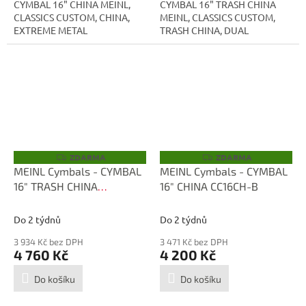
CYMBAL 16" CHINA MEINL,
CYMBAL 16" TRASH CHINA
CLASSICS CUSTOM, CHINA,
MEINL, CLASSICS CUSTOM,
EXTREME METAL
TRASH CHINA, DUAL
ZDARMA
ZDARMA
Z
Z
D
D
MEINL Cymbals - CYMBAL
MEINL Cymbals - CYMBAL
A
A
16" TRASH CHINA
16" CHINA CC16CH-B
R
R
M
M
CC16DATRCH
A
A
Do 2 týdnů
Do 2 týdnů
3 934 Kč bez DPH
3 471 Kč bez DPH
4 760 Kč
4 200 Kč
Do košíku
Do košíku