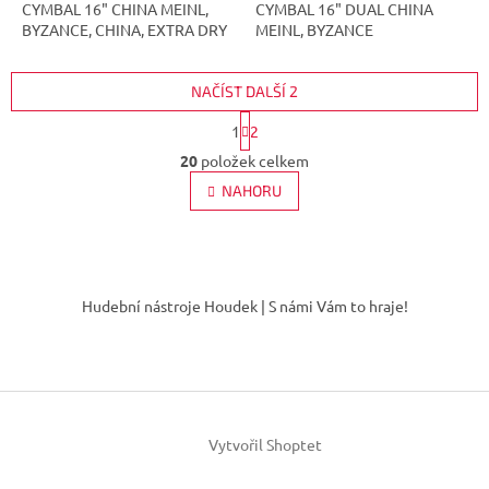
CYMBAL 16" CHINA MEINL,
CYMBAL 16" DUAL CHINA
BYZANCE, CHINA, EXTRA DRY
MEINL, BYZANCE
NAČÍST DALŠÍ 2
S
1
2
t
O
r
20
položek celkem
v
á
l
NAHORU
n
á
k
d
o
v
a
á
Z
c
n
í
á
í
Hudební nástroje Houdek | S námi Vám to hraje!
p
p
r
a
v
t
k
í
y
v
ý
Vytvořil Shoptet
p
i