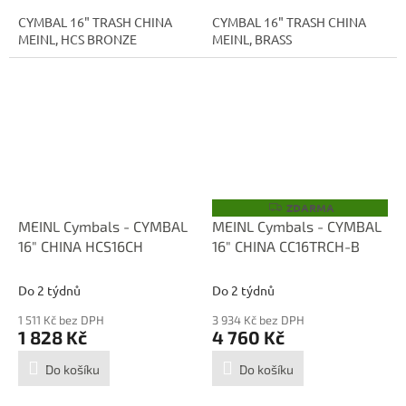
CYMBAL 16" TRASH CHINA
CYMBAL 16" TRASH CHINA
MEINL, HCS BRONZE
MEINL, BRASS
ZDARMA
Z
D
MEINL Cymbals - CYMBAL
MEINL Cymbals - CYMBAL
A
16" CHINA HCS16CH
16" CHINA CC16TRCH-B
R
M
A
Do 2 týdnů
Do 2 týdnů
1 511 Kč bez DPH
3 934 Kč bez DPH
1 828 Kč
4 760 Kč
Do košíku
Do košíku