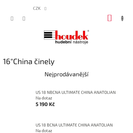
CZK
Přejít
NÁKUP
na
obsah
KOŠÍK
16"China činely
Nejprodávanější
US 18 NBCNA ULTIMATE CHINA ANATOLIAN
Na dotaz
5 190 Kč
US 18 BCNA ULTIMATE CHINA ANATOLIAN
Na dotaz