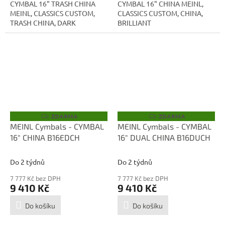
CYMBAL 16" TRASH CHINA
CYMBAL 16" CHINA MEINL,
MEINL, CLASSICS CUSTOM,
CLASSICS CUSTOM, CHINA,
TRASH CHINA, DARK
BRILLIANT
ZDARMA
ZDARMA
Z
Z
D
D
MEINL Cymbals - CYMBAL
MEINL Cymbals - CYMBAL
A
A
16" CHINA B16EDCH
16" DUAL CHINA B16DUCH
R
R
M
M
A
A
Do 2 týdnů
Do 2 týdnů
7 777 Kč bez DPH
7 777 Kč bez DPH
9 410 Kč
9 410 Kč
Do košíku
Do košíku