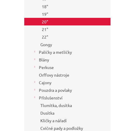
18"
19"
20"
21"
22"
Gongy
Paličky a metličky
Blány
Perkuse
Orffovy nástroje
Cajony
Pouzdra a povlaky
Příslušenství
Tlumítka, dusítka
Dusítka
Kličky a nářadí
Cvičné pady a podložky