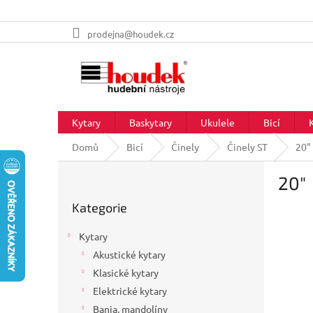
Přejít
prodejna@houdek.cz
na
obsah
Kytary
Baskytary
Ukulele
Bicí
Domů
Bicí
Činely
Činely ST
20"
P
20"
o
Přeskočit
s
Kategorie
kategorie
t
r
Kytary
a
Akustické kytary
n
Klasické kytary
n
í
Elektrické kytary
p
Banja, mandolíny