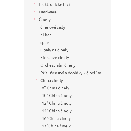
Elektronické bicí
Hardware
Činely
činelové sady
hi-hat
splash
Obaly na činely
Efektové činely
Orchestrální činely
Příslušenství a doplňky k činelům
China činely
8" China činely
10" China činely
12" China činely
14" China činely
16"China činely
17"China činely