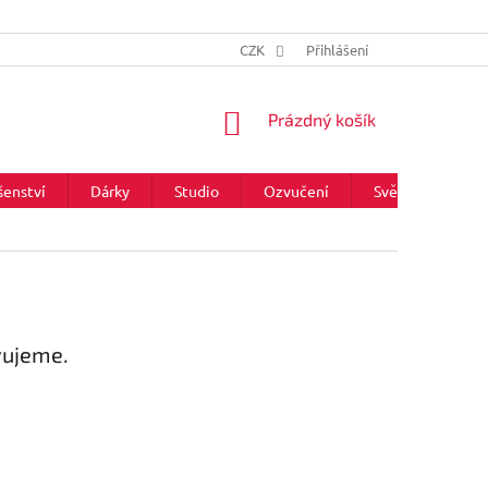
CZK
Přihlášení
NÁKUPNÍ
Prázdný košík
KOŠÍK
šenství
Dárky
Studio
Ozvučení
Světla
Zna
vujeme.