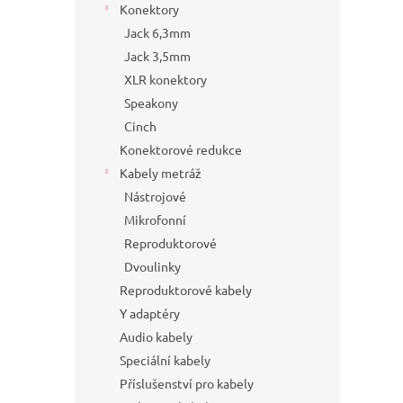
Konektory
Jack 6,3mm
Jack 3,5mm
XLR konektory
Speakony
Cinch
Konektorové redukce
Kabely metráž
Nástrojové
Mikrofonní
Reproduktorové
Dvoulinky
Reproduktorové kabely
Y adaptéry
Audio kabely
Speciální kabely
Příslušenství pro kabely