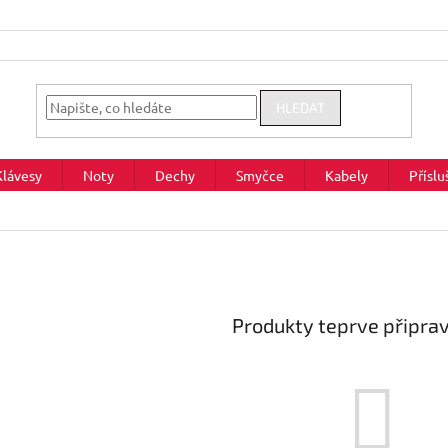
HLEDAT
Klávesy
Noty
Dechy
Smyčce
Kabely
Příslu
Produkty teprve připra