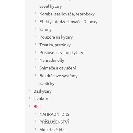
a
Steel kytary
n
Komba, zesilovače, reproboxy
e
Efekty, předzesilovače, DI boxy
l
Struny
Pouzdra na kytary
Trsátka, prstýnky
Příslušenství pro kytary
Náhradní díly
Snímače a ozvučení
Bezdrátové systémy
Stoličky
Baskytary
Ukulele
Bicí
NÁHRADNÍ DÍLY
PŘÍSLUŠENSTVÍ
Akustické bicí