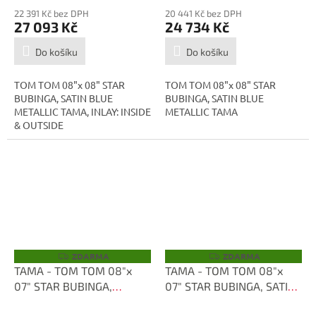
22 391 Kč bez DPH
20 441 Kč bez DPH
27 093 Kč
24 734 Kč
Do košíku
Do košíku
TOM TOM 08"x 08" STAR
TOM TOM 08"x 08" STAR
BUBINGA, SATIN BLUE
BUBINGA, SATIN BLUE
METALLIC TAMA, INLAY: INSIDE
METALLIC TAMA
& OUTSIDE
ZDARMA
ZDARMA
Z
Z
D
D
TAMA - TOM TOM 08"x
TAMA - TOM TOM 08"x
A
A
07" STAR BUBINGA,
07" STAR BUBINGA, SATIN
R
R
M
M
SMOKY BLACK TBT0807S-
BLUE METALLIC
A
A