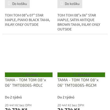
Do košíku
Do košíku
TOM TOM 08"x 07" STAR
TOM TOM 08"x 06" STAR
MAPLE, PIANO BLACK TAMA,
MAPLE, SATIN ANTIQUE
INLAY: ONLY OUTSIDE
BROWN TAMA, INLAY: ONLY
OUTSIDE
ZDARMA
ZDARMA
Z
Z
D
D
TAMA - TOM TOM 08"x
TAMA - TOM TOM 08"x
A
A
06" TMT0806S-ROLC
06" TMT0806S-RGCM
R
R
M
M
A
A
Do 2 týdnů
Do 2 týdnů
20 441 Kč bez DPH
20 441 Kč bez DPH
24 734 Kč
24 734 Kč