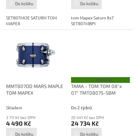
Do košíku
Do košíku
SET807MOE SATURN TOM
tom Mapex Saturn 8x7
MAPEX
SET807MBPI
ZDARMA
Z
D
MMT807OD MARS MAPLE
TAMA - TOM TOM 08"x
A
TOM MAPEX
07" TMT0807S-SBM
R
M
A
Skladem
Do 2 týdnů
3 711 Kč bez DPH
20 441 Kč bez DPH
4 490 Kč
24 734 Kč
Do košíku
Do košíku