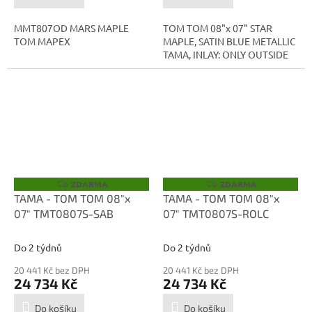
MMT807OD MARS MAPLE
TOM TOM 08"x 07" STAR
TOM MAPEX
MAPLE, SATIN BLUE METALLIC
TAMA, INLAY: ONLY OUTSIDE
ZDARMA
ZDARMA
Z
Z
D
D
TAMA - TOM TOM 08"x
TAMA - TOM TOM 08"x
A
A
07" TMT0807S-SAB
07" TMT0807S-ROLC
R
R
M
M
A
A
Do 2 týdnů
Do 2 týdnů
20 441 Kč bez DPH
20 441 Kč bez DPH
24 734 Kč
24 734 Kč
Do košíku
Do košíku