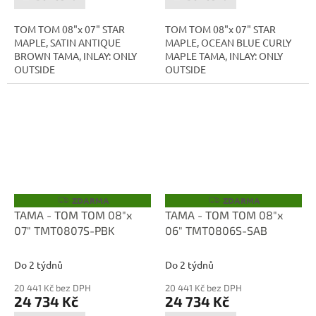
TOM TOM 08"x 07" STAR
TOM TOM 08"x 07" STAR
MAPLE, SATIN ANTIQUE
MAPLE, OCEAN BLUE CURLY
BROWN TAMA, INLAY: ONLY
MAPLE TAMA, INLAY: ONLY
OUTSIDE
OUTSIDE
ZDARMA
ZDARMA
Z
Z
D
D
TAMA - TOM TOM 08"x
TAMA - TOM TOM 08"x
A
A
07" TMT0807S-PBK
06" TMT0806S-SAB
R
R
M
M
A
A
Do 2 týdnů
Do 2 týdnů
20 441 Kč bez DPH
20 441 Kč bez DPH
24 734 Kč
24 734 Kč