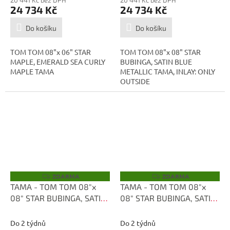
24 734 Kč
24 734 Kč
Do košíku
Do košíku
TOM TOM 08"x 06" STAR
TOM TOM 08"x 08" STAR
MAPLE, EMERALD SEA CURLY
BUBINGA, SATIN BLUE
MAPLE TAMA
METALLIC TAMA, INLAY: ONLY
OUTSIDE
ZDARMA
ZDARMA
Z
Z
D
D
TAMA - TOM TOM 08"x
TAMA - TOM TOM 08"x
A
A
08" STAR BUBINGA, SATIN
08" STAR BUBINGA, SATIN
R
R
M
M
BLUE METALLIC
BLUE METALLIC TBT0808-
A
A
TBT0808D-SBM
SBM
Do 2 týdnů
Do 2 týdnů