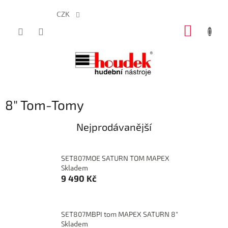
CZK
Přejít
NÁKUP
na
obsah
KOŠÍK
8" Tom-Tomy
Nejprodávanější
SET807MOE SATURN TOM MAPEX
Skladem
9 490 Kč
SET807MBPI tom MAPEX SATURN 8"
Skladem