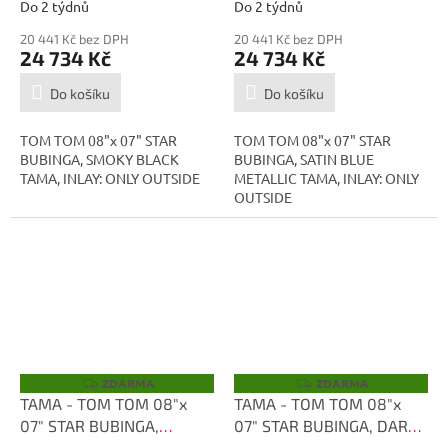
SKB
TBT0807S-SBM
Do 2 týdnů
Do 2 týdnů
20 441 Kč bez DPH
20 441 Kč bez DPH
24 734 Kč
24 734 Kč
Do košíku
Do košíku
TOM TOM 08"x 07" STAR
TOM TOM 08"x 07" STAR
BUBINGA, SMOKY BLACK
BUBINGA, SATIN BLUE
TAMA, INLAY: ONLY OUTSIDE
METALLIC TAMA, INLAY: ONLY
OUTSIDE
ZDARMA
ZDARMA
Z
Z
D
D
TAMA - TOM TOM 08"x
TAMA - TOM TOM 08"x
A
A
07" STAR BUBINGA,
07" STAR BUBINGA, DARK
R
R
M
M
NATURAL INDIAN LAUREL
GREEN CORDIA TBT0807S-