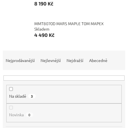
8 190 Kč
MMT807OD MARS MAPLE TOM MAPEX
Skladem
4 490 Kč
Ř
a
Nejprodávanější
Nejlevnější
Nejdražší
Abecedně
z
e
n
í
p
Na skladě
3
r
o
d
Novinka
0
u
k