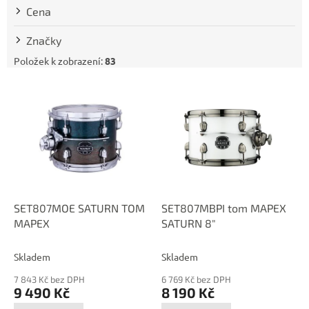
t
Cena
ů
Značky
Položek k zobrazení:
83
V
ý
p
i
s
p
r
o
d
SET807MOE SATURN TOM
SET807MBPI tom MAPEX
u
MAPEX
SATURN 8"
k
t
Skladem
Skladem
ů
7 843 Kč bez DPH
6 769 Kč bez DPH
9 490 Kč
8 190 Kč