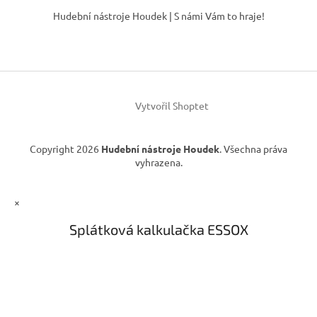
n
í
á
í
Hudební nástroje Houdek | S námi Vám to hraje!
p
p
r
a
v
t
k
í
y
v
ý
Vytvořil Shoptet
p
i
s
Copyright 2026
Hudební nástroje Houdek
. Všechna práva
u
vyhrazena.
×
Splátková kalkulačka ESSOX