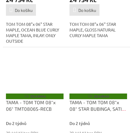
Do košíku
Do košíku
TOM TOM 08"x 06" STAR
TOM TOM 08"x 06" STAR
MAPLE, OCEAN BLUE CURLY
MAPLE, GLOSS NATURAL
MAPLE TAMA, INLAY: ONLY
CURLY MAPLE TAMA
OUTSIDE
ZDARMA
ZDARMA
Z
Z
D
D
TAMA - TOM TOM 08"x
TAMA - TOM TOM 08"x
A
A
06" TMT0806S-RECB
08" STAR BUBINGA, SATIN
R
R
M
M
BLUE METALLIC
A
A
TBT0808S-SBM
Do 2 týdnů
Do 2 týdnů
20 441 Kč bez DPH
20 441 Kč bez DPH