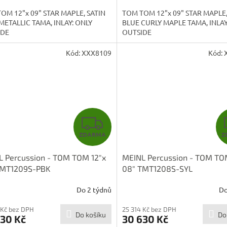
A
OM 12"x 09" STAR MAPLE, SATIN
TOM TOM 12"x 09" STAR MAPLE
METALLIC TAMA, INLAY: ONLY
BLUE CURLY MAPLE TAMA, INLAY
IDE
OUTSIDE
Kód:
XXX8109
Kód:
Z
ZDARMA
Z
D
L Percussion - TOM TOM 12"x
MEINL Percussion - TOM TO
A
TMT1209S-PBK
08" TMT1208S-SYL
R
Do 2 týdnů
Do
M
 Kč bez DPH
25 314 Kč bez DPH
Do košíku
Do
630 Kč
30 630 Kč