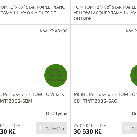
A
OM 12"x 09" STAR MAPLE, PIANO
TOM TOM 12"x 08" STAR MAPLE
 TAMA, INLAY: ONLY OUTSIDE
YELLOW LACQUER TAMA, INLAY:
OUTSIDE
Kód:
XXX8106
Kód:
Z
ZDARMA
Z
D
L Percussion - TOM TOM 12"x
MEINL Percussion - TOM TO
A
TMT1208S-SBM
08" TMT1208S-SAG
R
Do 2 týdnů
Do
M
 Kč bez DPH
25 314 Kč bez DPH
Do košíku
Do
630 Kč
30 630 Kč