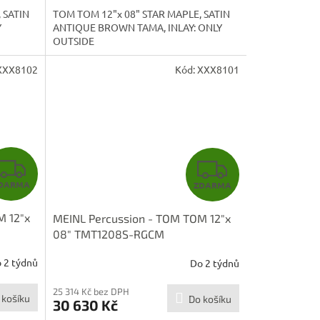
A
A
 SATIN
TOM TOM 12"x 08" STAR MAPLE, SATIN
Y
ANTIQUE BROWN TAMA, INLAY: ONLY
OUTSIDE
XXX8102
Kód:
XXX8101
Z
Z
DARMA
ZDARMA
D
D
M 12"x
MEINL Percussion - TOM TOM 12"x
A
A
08" TMT1208S-RGCM
R
R
 2 týdnů
Do 2 týdnů
M
M
25 314 Kč bez DPH
 košíku
Do košíku
30 630 Kč
A
A