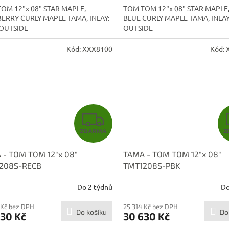
OM 12"x 08" STAR MAPLE,
TOM TOM 12"x 08" STAR MAPLE
ERRY CURLY MAPLE TAMA, INLAY:
BLUE CURLY MAPLE TAMA, INLAY
OUTSIDE
OUTSIDE
Kód:
XXX8100
Kód:
Z
ZDARMA
Z
D
 - TOM TOM 12"x 08"
TAMA - TOM TOM 12"x 08"
A
208S-RECB
TMT1208S-PBK
R
Do 2 týdnů
Do
M
 Kč bez DPH
25 314 Kč bez DPH
Do košíku
Do
630 Kč
30 630 Kč
A