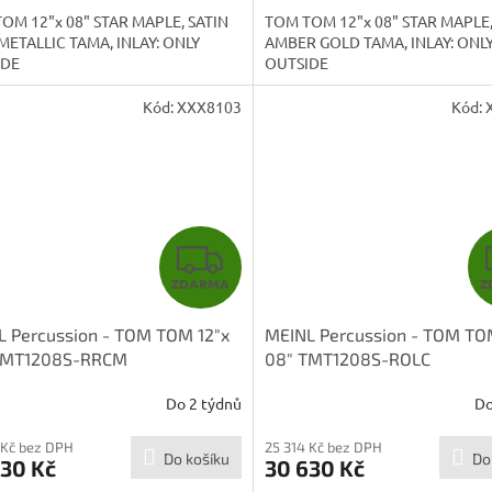
A
OM 12"x 08" STAR MAPLE, SATIN
TOM TOM 12"x 08" STAR MAPLE,
METALLIC TAMA, INLAY: ONLY
AMBER GOLD TAMA, INLAY: ONL
IDE
OUTSIDE
Kód:
XXX8103
Kód:
Z
ZDARMA
Z
D
L Percussion - TOM TOM 12"x
MEINL Percussion - TOM TO
A
TMT1208S-RRCM
08" TMT1208S-ROLC
R
Do 2 týdnů
Do
M
 Kč bez DPH
25 314 Kč bez DPH
Do košíku
Do
630 Kč
30 630 Kč
A