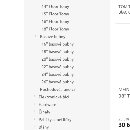
14" Floor Tomy
TOM T
BlACK
15" Floor Tomy
16" Floor Tomy
18" Floor Tomy
Basové bubny
16" basové bubny
18" basové bubny
20" basové bubny
22" basové bubny
24" basové bubny
26" basové bubny
MEIN
Pochodové, fandící
08" 
Elektronické bicí
Hardware
Činely
25 314
Paličky a metličky
30 
Blány