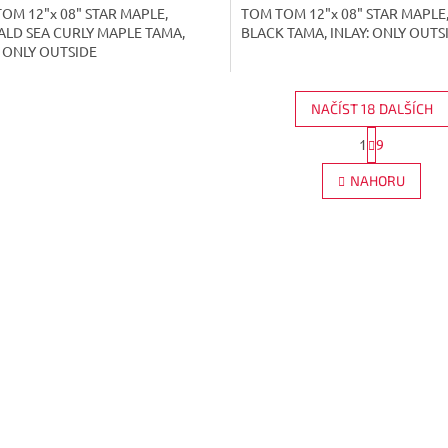
OM 12"x 08" STAR MAPLE,
TOM TOM 12"x 08" STAR MAPLE
LD SEA CURLY MAPLE TAMA,
BLACK TAMA, INLAY: ONLY OUTS
: ONLY OUTSIDE
NAČÍST 18 DALŠÍCH
S
1
9
O
t
r
v
NAHORU
á
l
n
á
k
d
o
a
v
c
á
í
n
p
í
r
v
k
y
v
ý
p