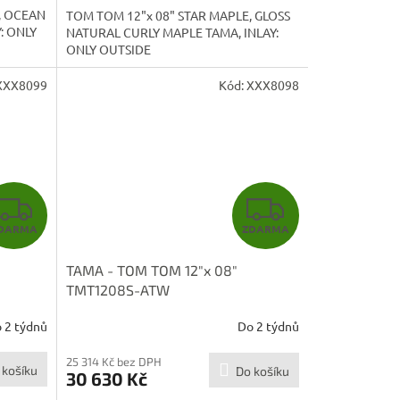
, OCEAN
TOM TOM 12"x 08" STAR MAPLE, GLOSS
: ONLY
NATURAL CURLY MAPLE TAMA, INLAY:
ONLY OUTSIDE
XXX8099
Kód:
XXX8098
Z
Z
DARMA
ZDARMA
D
D
TAMA - TOM TOM 12"x 08"
A
A
TMT1208S-ATW
R
R
 2 týdnů
Do 2 týdnů
M
M
25 314 Kč bez DPH
 košíku
Do košíku
30 630 Kč
A
A