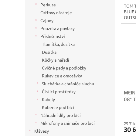
Perkuse
TOM T
BLUE 
Orffovy nástroje
OUTS
Cajony
Pouzdra a povlaky
Příslušenství
Tlumítka, dusítka
Dusítka
Kličky a nářadí
Cvičné pady a podložky
Rukavice a omotávky
Sluchátka a chrániče sluchu
Čistící prostředky
MEIN
08" 
Kabely
Koberce pod bicí
Náhradní díly pro bicí
Mikrofony a snímače pro bicí
25 314
30 
Klávesy