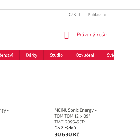
CZK
Přihlášení
NÁKUPNÍ
Prázdný košík
KOŠÍK
šenství
Dárky
Studio
Ozvučení
Světla
Zna
rgy -
MEINL Sonic Energy -
"
TOM TOM 12"x 09"
TMT1209S-SDR
Do 2 týdnů
30 630 Kč