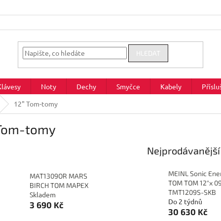
HLEDAT
Klávesy
Noty
Dechy
Smyčce
Kabely
Příslu
12" Tom-tomy
 Tom-tomy
Nejprodávanější
MEINL Sonic Ene
MAT1309OR MARS
TOM TOM 12"x 09
BIRCH TOM MAPEX
TMT1209S-SKB
Skladem
Do 2 týdnů
3 690 Kč
30 630 Kč