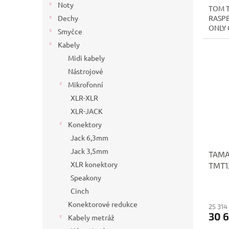
Noty
TOM T
RASPB
Dechy
ONLY 
Smyčce
Kabely
Midi kabely
Nástrojové
Mikrofonní
XLR-XLR
XLR-JACK
Konektory
Jack 6,3mm
Jack 3,5mm
TAMA
XLR konektory
TMT1
Speakony
Cinch
Konektorové redukce
25 314
30 
Kabely metráž