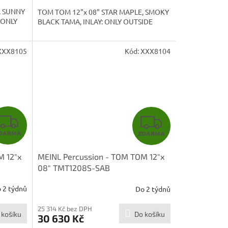
A
A
, SUNNY
TOM TOM 12"x 08" STAR MAPLE, SMOKY
 ONLY
BLACK TAMA, INLAY: ONLY OUTSIDE
XXX8105
Kód:
XXX8104
Z
Z
DARMA
ZDARMA
D
D
M 12"x
MEINL Percussion - TOM TOM 12"x
A
A
08" TMT1208S-SAB
R
R
 2 týdnů
Do 2 týdnů
M
M
25 314 Kč bez DPH
 košíku
Do košíku
30 630 Kč