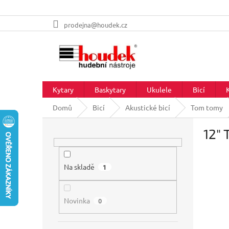
Přejít
prodejna@houdek.cz
na
obsah
Kytary
Baskytary
Ukulele
Bicí
Domů
Bicí
Akustické bicí
Tom tomy
P
12"
o
s
t
r
Na skladě
1
a
n
Novinka
n
0
í
p