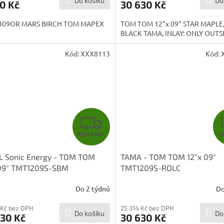
Do košíku
Do
0 Kč
30 630 Kč
309OR MARS BIRCH TOM MAPEX
TOM TOM 12"x 09" STAR MAPLE
BLACK TAMA, INLAY: ONLY OUTS
Kód:
XXX8113
Kód:
Z
ZDARMA
Z
D
L Sonic Energy - TOM TOM
TAMA - TOM TOM 12"x 09"
A
 09" TMT1209S-SBM
TMT1209S-ROLC
R
Do 2 týdnů
Do
M
 Kč bez DPH
25 314 Kč bez DPH
Do košíku
Do
630 Kč
30 630 Kč