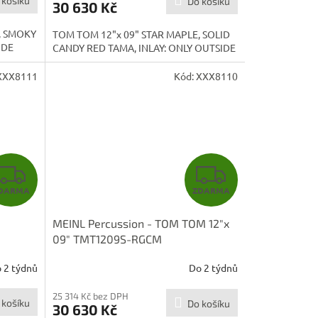
 košíku
Do košíku
30 630 Kč
A
A
, SMOKY
TOM TOM 12"x 09" STAR MAPLE, SOLID
IDE
CANDY RED TAMA, INLAY: ONLY OUTSIDE
XXX8111
Kód:
XXX8110
Z
Z
DARMA
ZDARMA
D
D
MEINL Percussion - TOM TOM 12"x
A
A
09" TMT1209S-RGCM
R
R
 2 týdnů
Do 2 týdnů
M
M
25 314 Kč bez DPH
 košíku
Do košíku
30 630 Kč