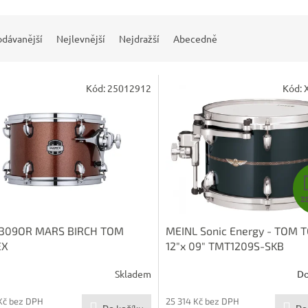
odávanější
Nejlevnější
Nejdražší
Abecedně
Kód:
25012912
Kód:
Z
309OR MARS BIRCH TOM
MEINL Sonic Energy - TOM 
EX
12"x 09" TMT1209S-SKB
Skladem
Do
Kč bez DPH
25 314 Kč bez DPH