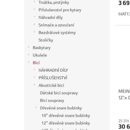
3 69
Trsátka, prstýnky
Příslušenství pro kytary
MAT1
Náhradní díly
Snímače a ozvučení
Bezdrátové systémy
Stoličky
Baskytary
Ukulele
Bicí
NÁHRADNÍ DÍLY
PŘÍSLUŠENSTVÍ
Akustické bicí
MEIN
Dětské bicí soupravy
12"x
Bicí soupravy
Dřevěné snare bubínky
10" dřevěné snare bubínky
25 314
12" dřevěné snare bubínky
30 