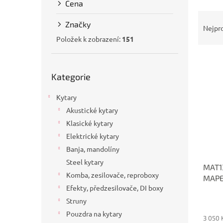
Cena
a
Ř
n
Značky
a
e
Nejpr
z
l
Položek k zobrazení:
151
e
V
n
Přeskočit
ý
í
Kategorie
kategorie
p
p
i
r
Kytary
s
o
Akustické kytary
p
d
Klasické kytary
r
u
o
k
Elektrické kytary
d
t
Banja, mandolíny
u
ů
Steel kytary
MAT1
k
Komba, zesilovače, reproboxy
MAP
t
Efekty, předzesilovače, DI boxy
ů
Struny
Pouzdra na kytary
3 050 