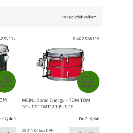
151
položek celkem
XXX8115
Kód:
XXX8114
Z
Z
DARMA
ZDARMA
D
D
TOM
MEINL Sonic Energy - TOM TOM
A
A
12"x 09" TMT1209S-SDR
R
R
 2 týdnů
Do 2 týdnů
M
M
25 314 Kč bez DPH