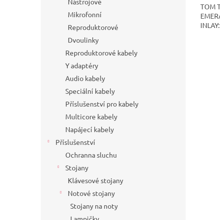
Nástrojové
TOM T
Mikrofonní
EMERA
INLAY
Reproduktorové
Dvoulinky
Reproduktorové kabely
Y adaptéry
Audio kabely
Speciální kabely
Příslušenství pro kabely
Multicore kabely
Napájecí kabely
Příslušenství
Ochranna sluchu
Stojany
Klávesové stojany
Notové stojany
Stojany na noty
Lampičky