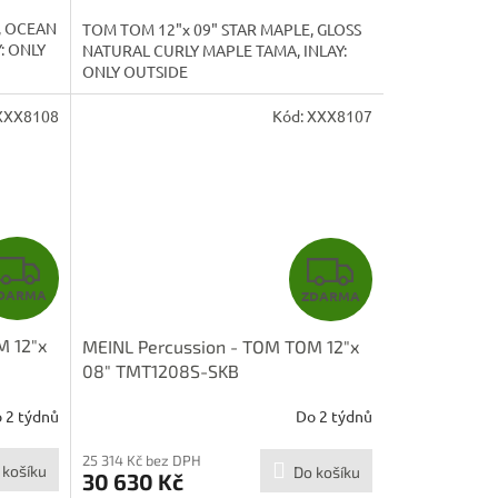
A
A
, OCEAN
TOM TOM 12"x 09" STAR MAPLE, GLOSS
: ONLY
NATURAL CURLY MAPLE TAMA, INLAY:
ONLY OUTSIDE
XXX8108
Kód:
XXX8107
Z
Z
DARMA
ZDARMA
D
D
M 12"x
MEINL Percussion - TOM TOM 12"x
A
A
08" TMT1208S-SKB
R
R
 2 týdnů
Do 2 týdnů
M
M
25 314 Kč bez DPH
 košíku
Do košíku
30 630 Kč