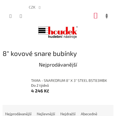
CZK
Přejít
NÁKUP
na
obsah
KOŠÍK
8" kovové snare bubínky
Nejprodávanější
TAMA - SNAREDRUM 8" X 3" STEEL BST83MBK
Do 2 týdnů
4 246 Kč
Ř
a
Nejprodávanější
Nejlevnější
Nejdražší
Abecedně