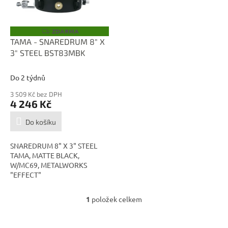
p
r
o
ZDARMA
Z
D
d
TAMA - SNAREDRUM 8" X
A
u
3" STEEL BST83MBK
R
M
k
A
t
Do 2 týdnů
ů
3 509 Kč bez DPH
4 246 Kč
Do košíku
SNAREDRUM 8" X 3" STEEL
TAMA, MATTE BLACK,
W/MC69, METALWORKS
"EFFECT"
1
položek celkem
O
v
l