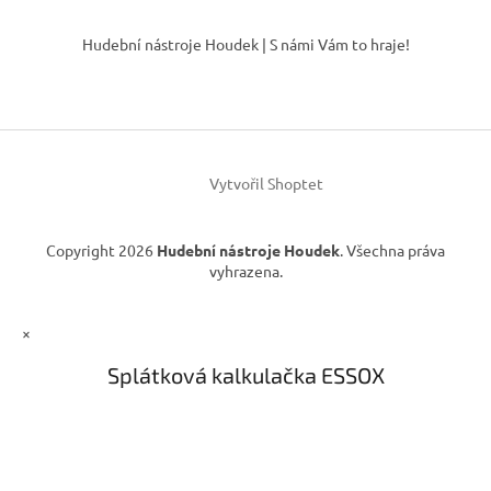
á
Z
d
á
Hudební nástroje Houdek | S námi Vám to hraje!
a
p
c
a
í
t
p
í
r
v
k
Vytvořil Shoptet
y
v
ý
Copyright 2026
Hudební nástroje Houdek
. Všechna práva
p
vyhrazena.
i
s
u
×
Splátková kalkulačka ESSOX