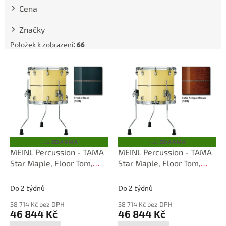
t
Cena
ů
Značky
Položek k zobrazení:
66
V
ý
p
i
s
p
r
o
ZDARMA
ZDARMA
Z
Z
D
D
d
MEINL Percussion - TAMA
MEINL Percussion - TAMA
A
A
u
Star Maple, Floor Tom,
Star Maple, Floor Tom,
R
R
M
M
k
1816, Chrome-HW, Smoky
1816, Satin Antique Brown
A
A
t
Black TMF1816S-SKB
TMF1816S-SAB
Do 2 týdnů
Do 2 týdnů
ů
38 714 Kč bez DPH
38 714 Kč bez DPH
46 844 Kč
46 844 Kč