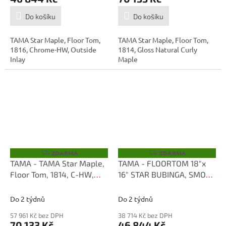
Do košíku
Do košíku
TAMA Star Maple, Floor Tom,
TAMA Star Maple, Floor Tom,
1816, Chrome-HW, Outside
1814, Gloss Natural Curly
Inlay
Maple
ZDARMA
ZDARMA
Z
Z
D
D
TAMA - TAMA Star Maple,
TAMA - FLOORTOM 18"x
A
A
Floor Tom, 1814, C-HW,
16" STAR BUBINGA, SMOKY
R
R
M
M
Piano Black, Inlay Outside
BLACK TBF1816S-SKB
A
A
TMB1814S-PBK
Do 2 týdnů
Do 2 týdnů
57 961 Kč bez DPH
38 714 Kč bez DPH
70 133 Kč
46 844 Kč