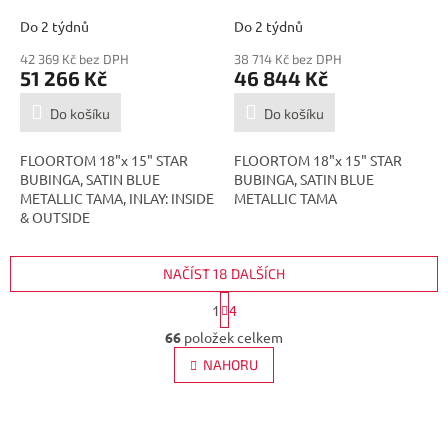
A
A
SBM
SBM
Do 2 týdnů
Do 2 týdnů
42 369 Kč bez DPH
38 714 Kč bez DPH
51 266 Kč
46 844 Kč
Do košíku
Do košíku
FLOORTOM 18"x 15" STAR
FLOORTOM 18"x 15" STAR
BUBINGA, SATIN BLUE
BUBINGA, SATIN BLUE
METALLIC TAMA, INLAY: INSIDE
METALLIC TAMA
& OUTSIDE
NAČÍST 18 DALŠÍCH
S
1
4
t
O
r
66
položek celkem
v
á
l
NAHORU
n
á
k
d
o
v
a
á
Z
c