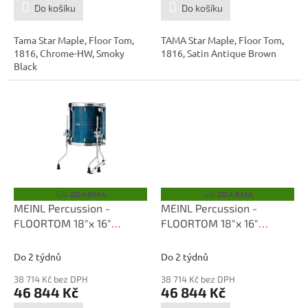
Do košíku
Do košíku
Tama Star Maple, Floor Tom,
TAMA Star Maple, Floor Tom,
1816, Chrome-HW, Smoky
1816, Satin Antique Brown
Black
ZDARMA
ZDARMA
Z
Z
D
D
MEINL Percussion -
MEINL Percussion -
A
A
FLOORTOM 18"x 16"
FLOORTOM 18"x 16"
R
R
M
M
TMF1816S-ROLC
TMF1816S-RGCM
A
A
Do 2 týdnů
Do 2 týdnů
38 714 Kč bez DPH
38 714 Kč bez DPH
46 844 Kč
46 844 Kč