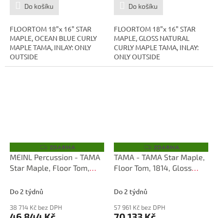
Do košíku
Do košíku
FLOORTOM 18"x 16" STAR
FLOORTOM 18"x 16" STAR
MAPLE, OCEAN BLUE CURLY
MAPLE, GLOSS NATURAL
MAPLE TAMA, INLAY: ONLY
CURLY MAPLE TAMA, INLAY:
OUTSIDE
ONLY OUTSIDE
ZDARMA
ZDARMA
Z
Z
D
D
MEINL Percussion - TAMA
TAMA - TAMA Star Maple,
A
A
Star Maple, Floor Tom,
Floor Tom, 1814, Gloss
R
R
M
M
1816, Chrome-HW, Outside
Natural Curly Maple
A
A
Inlay TMF1816S-PBK
TMB1814S-RGCM
Do 2 týdnů
Do 2 týdnů
38 714 Kč bez DPH
57 961 Kč bez DPH
46 844 Kč
70 133 Kč