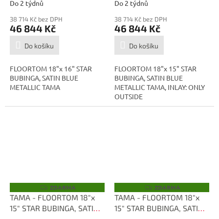
SBM
SBM
Do 2 týdnů
Do 2 týdnů
38 714 Kč bez DPH
38 714 Kč bez DPH
46 844 Kč
46 844 Kč
Do košíku
Do košíku
FLOORTOM 18"x 16" STAR
FLOORTOM 18"x 15" STAR
BUBINGA, SATIN BLUE
BUBINGA, SATIN BLUE
METALLIC TAMA
METALLIC TAMA, INLAY: ONLY
OUTSIDE
ZDARMA
ZDARMA
Z
Z
D
D
TAMA - FLOORTOM 18"x
TAMA - FLOORTOM 18"x
A
A
15" STAR BUBINGA, SATIN
15" STAR BUBINGA, SATIN
R
R
M
M
BLUE METALLIC TBF1815D-
BLUE METALLIC TBF1815-