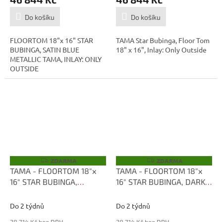
Do košíku
Do košíku
FLOORTOM 18"x 16" STAR
TAMA Star Bubinga, Floor Tom
BUBINGA, SATIN BLUE
18" x 16", Inlay: Only Outside
METALLIC TAMA, INLAY: ONLY
OUTSIDE
ZDARMA
ZDARMA
Z
Z
D
D
TAMA - FLOORTOM 18"x
TAMA - FLOORTOM 18"x
A
A
16" STAR BUBINGA,
16" STAR BUBINGA, DARK
R
R
M
M
NATURAL INDIAN LAUREL
GREEN CORDIA TBF1816S-
A
A
TBF1816S-LNTI
CDKG
Do 2 týdnů
Do 2 týdnů
38 714 Kč bez DPH
38 714 Kč bez DPH