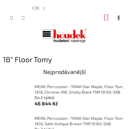
CZK
Přejít
NÁKUP
na
obsah
KOŠÍK
18" Floor Tomy
Nejprodávanější
MEINL Percussion - TAMA Star Maple, Floor Tom,
1816, Chrome-HW, Smoky Black TMF1816S-SKB
Do 2 týdnů
46 844 Kč
MEINL Percussion - TAMA Star Maple, Floor Tom,
1816, Satin Antique Brown TMF1816S-SAB