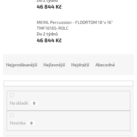
Do 2 týdnů
46 844 Kč
MEINL Percussion - FLOORTOM 18"x 16"
TMF1816S-ROLC
Do 2 týdnů
46 844 Kč
Ř
a
Nejprodávanější
Nejlevnější
Nejdražší
Abecedně
z
e
n
í
p
Na skladě
0
r
o
d
Novinka
0
u
k