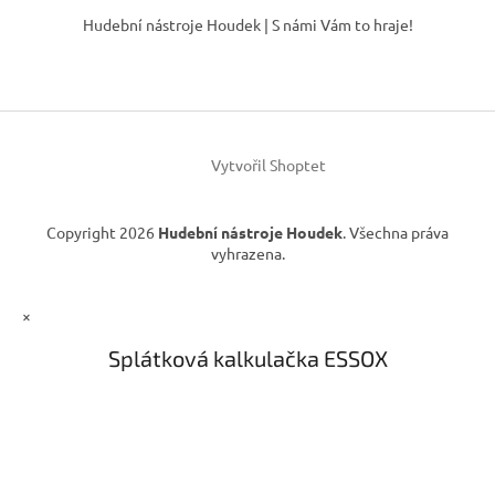
n
í
á
í
Hudební nástroje Houdek | S námi Vám to hraje!
p
p
r
a
v
t
k
í
y
v
ý
Vytvořil Shoptet
p
i
s
Copyright 2026
Hudební nástroje Houdek
. Všechna práva
u
vyhrazena.
×
Splátková kalkulačka ESSOX