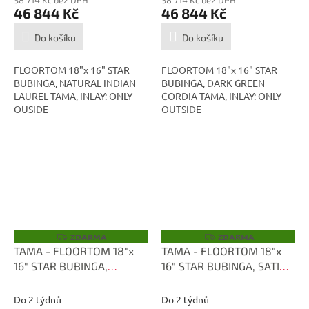
46 844 Kč
46 844 Kč
Do košíku
Do košíku
FLOORTOM 18"x 16" STAR
FLOORTOM 18"x 16" STAR
BUBINGA, NATURAL INDIAN
BUBINGA, DARK GREEN
LAUREL TAMA, INLAY: ONLY
CORDIA TAMA, INLAY: ONLY
OUSIDE
OUTSIDE
ZDARMA
ZDARMA
Z
Z
D
D
TAMA - FLOORTOM 18"x
TAMA - FLOORTOM 18"x
A
A
16" STAR BUBINGA,
16" STAR BUBINGA, SATIN
R
R
M
M
ANTIQUE WHITE
BLUE METALLIC TBF1816D-
A
A
TBF1816S-ATW
SBM
Do 2 týdnů
Do 2 týdnů