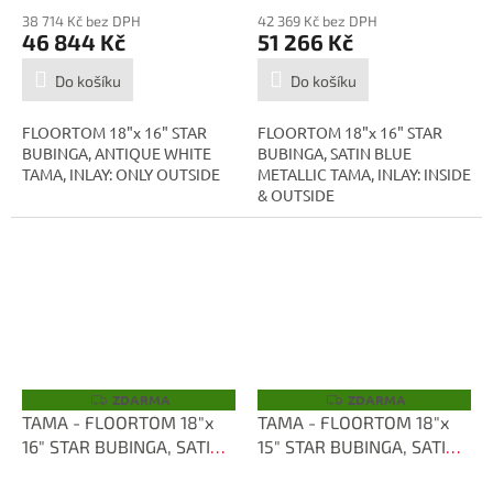
38 714 Kč bez DPH
42 369 Kč bez DPH
46 844 Kč
51 266 Kč
Do košíku
Do košíku
FLOORTOM 18"x 16" STAR
FLOORTOM 18"x 16" STAR
BUBINGA, ANTIQUE WHITE
BUBINGA, SATIN BLUE
TAMA, INLAY: ONLY OUTSIDE
METALLIC TAMA, INLAY: INSIDE
& OUTSIDE
ZDARMA
ZDARMA
Z
Z
D
D
TAMA - FLOORTOM 18"x
TAMA - FLOORTOM 18"x
A
A
16" STAR BUBINGA, SATIN
15" STAR BUBINGA, SATIN
R
R
M
M
BLUE METALLIC TBF1816-
BLUE METALLIC TBF1815S-
A
A