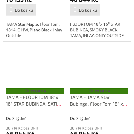
Do košíku
Do košíku
TAMA Star Maple, Floor Tom,
FLOORTOM 18"x 16" STAR
1814, C-HW, Piano Black, Inlay
BUBINGA, SMOKY BLACK
Outside
TAMA, INLAY: ONLY OUTSIDE
ZDARMA
ZDARMA
Z
Z
D
D
TAMA - FLOORTOM 18"x
TAMA - TAMA Star
A
A
16" STAR BUBINGA, SATIN
Bubinga, Floor Tom 18" x
R
R
M
M
BLUE METALLIC TBF1816S-
16", Inlay: Only Outside
A
A
SBM
TBF1816S-SAC
Do 2 týdnů
Do 2 týdnů
38 714 Kč bez DPH
38 714 Kč bez DPH
46 844 Kč
46 844 Kč