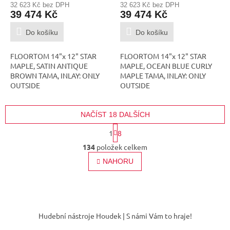
32 623 Kč bez DPH
32 623 Kč bez DPH
39 474 Kč
39 474 Kč
Do košíku
Do košíku
FLOORTOM 14"x 12" STAR
FLOORTOM 14"x 12" STAR
MAPLE, SATIN ANTIQUE
MAPLE, OCEAN BLUE CURLY
BROWN TAMA, INLAY: ONLY
MAPLE TAMA, INLAY: ONLY
OUTSIDE
OUTSIDE
NAČÍST 18 DALŠÍCH
S
1
8
t
O
r
134
položek celkem
v
á
l
NAHORU
n
á
k
o
d
v
a
á
c
Z
n
í
á
í
Hudební nástroje Houdek | S námi Vám to hraje!
p
p
r