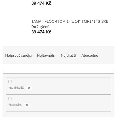
39 474 Kč
TAMA - FLOORTOM 14"x 14" TMF1414S-SKB
Do 2 týdnů
39 474 Kč
Ř
a
Nejprodávanější
Nejlevnější
Nejdražší
Abecedně
z
e
n
í
p
Na skladě
0
r
o
d
Novinka
0
u
k