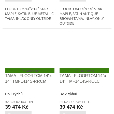
FLOORTOM 14"x 14" STAR
FLOORTOM 14"x 14" STAR
MAPLE, SATIN BLUE METALLIC
MAPLE, SATIN ANTIQUE
TAMA, INLAY: ONLY OUTSIDE
BROWN TAMA, INLAY: ONLY
OUTSIDE
ZDARMA
ZDARMA
Z
Z
D
D
TAMA - FLOORTOM 14"x
TAMA - FLOORTOM 14"x
A
A
14" TMF1414S-RRCM
14" TMF1414S-ROLC
R
R
M
M
A
A
Do 2 týdnů
Do 2 týdnů
32 623 Kč bez DPH
32 623 Kč bez DPH
39 474 Kč
39 474 Kč