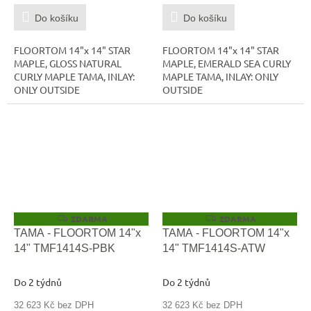
Do košíku
Do košíku
FLOORTOM 14"x 14" STAR
FLOORTOM 14"x 14" STAR
MAPLE, GLOSS NATURAL
MAPLE, EMERALD SEA CURLY
CURLY MAPLE TAMA, INLAY:
MAPLE TAMA, INLAY: ONLY
ONLY OUTSIDE
OUTSIDE
ZDARMA
ZDARMA
Z
Z
D
D
TAMA - FLOORTOM 14"x
TAMA - FLOORTOM 14"x
A
A
14" TMF1414S-PBK
14" TMF1414S-ATW
R
R
M
M
A
A
Do 2 týdnů
Do 2 týdnů
32 623 Kč bez DPH
32 623 Kč bez DPH