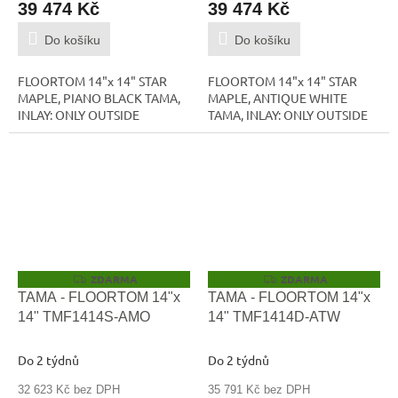
39 474 Kč
39 474 Kč
Do košíku
Do košíku
FLOORTOM 14"x 14" STAR
FLOORTOM 14"x 14" STAR
MAPLE, PIANO BLACK TAMA,
MAPLE, ANTIQUE WHITE
INLAY: ONLY OUTSIDE
TAMA, INLAY: ONLY OUTSIDE
ZDARMA
ZDARMA
Z
Z
D
D
TAMA - FLOORTOM 14"x
TAMA - FLOORTOM 14"x
A
A
14" TMF1414S-AMO
14" TMF1414D-ATW
R
R
M
M
A
A
Do 2 týdnů
Do 2 týdnů
32 623 Kč bez DPH
35 791 Kč bez DPH