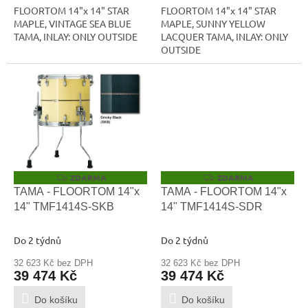
FLOORTOM 14"x 14" STAR
FLOORTOM 14"x 14" STAR
MAPLE, VINTAGE SEA BLUE
MAPLE, SUNNY YELLOW
TAMA, INLAY: ONLY OUTSIDE
LACQUER TAMA, INLAY: ONLY
OUTSIDE
ZDARMA
ZDARMA
Z
Z
D
D
TAMA - FLOORTOM 14"x
TAMA - FLOORTOM 14"x
A
A
14" TMF1414S-SKB
14" TMF1414S-SDR
R
R
M
M
A
A
Do 2 týdnů
Do 2 týdnů
32 623 Kč bez DPH
32 623 Kč bez DPH
39 474 Kč
39 474 Kč
Do košíku
Do košíku