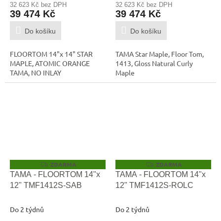
32 623 Kč bez DPH
32 623 Kč bez DPH
39 474 Kč
39 474 Kč
Do košíku
Do košíku
FLOORTOM 14"x 14" STAR
TAMA Star Maple, Floor Tom,
MAPLE, ATOMIC ORANGE
1413, Gloss Natural Curly
TAMA, NO INLAY
Maple
ZDARMA
ZDARMA
Z
Z
D
D
TAMA - FLOORTOM 14"x
TAMA - FLOORTOM 14"x
A
A
12" TMF1412S-SAB
12" TMF1412S-ROLC
R
R
M
M
A
A
Do 2 týdnů
Do 2 týdnů