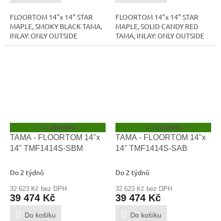
FLOORTOM 14"x 14" STAR
FLOORTOM 14"x 14" STAR
MAPLE, SMOKY BLACK TAMA,
MAPLE, SOLID CANDY RED
INLAY: ONLY OUTSIDE
TAMA, INLAY: ONLY OUTSIDE
ZDARMA
ZDARMA
Z
Z
D
D
TAMA - FLOORTOM 14"x
TAMA - FLOORTOM 14"x
A
A
14" TMF1414S-SBM
14" TMF1414S-SAB
R
R
M
M
A
A
Do 2 týdnů
Do 2 týdnů
32 623 Kč bez DPH
32 623 Kč bez DPH
39 474 Kč
39 474 Kč
Do košíku
Do košíku