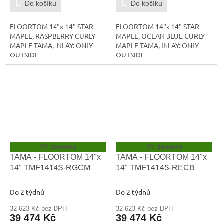
Do košíku
Do košíku
FLOORTOM 14"x 14" STAR
FLOORTOM 14"x 14" STAR
MAPLE, RASPBERRY CURLY
MAPLE, OCEAN BLUE CURLY
MAPLE TAMA, INLAY: ONLY
MAPLE TAMA, INLAY: ONLY
OUTSIDE
OUTSIDE
ZDARMA
ZDARMA
Z
Z
D
D
TAMA - FLOORTOM 14"x
TAMA - FLOORTOM 14"x
A
A
14" TMF1414S-RGCM
14" TMF1414S-RECB
R
R
M
M
A
A
Do 2 týdnů
Do 2 týdnů
32 623 Kč bez DPH
32 623 Kč bez DPH
39 474 Kč
39 474 Kč