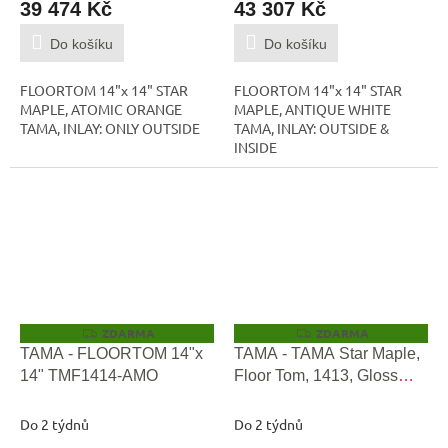
39 474 Kč
43 307 Kč
Do košíku
Do košíku
FLOORTOM 14"x 14" STAR
FLOORTOM 14"x 14" STAR
MAPLE, ATOMIC ORANGE
MAPLE, ANTIQUE WHITE
TAMA, INLAY: ONLY OUTSIDE
TAMA, INLAY: OUTSIDE &
INSIDE
ZDARMA
ZDARMA
Z
Z
D
D
TAMA - FLOORTOM 14"x
TAMA - TAMA Star Maple,
A
A
14" TMF1414-AMO
Floor Tom, 1413, Gloss
R
R
M
M
Natural Curly Maple
A
A
TMF1413S-RGCM
Do 2 týdnů
Do 2 týdnů