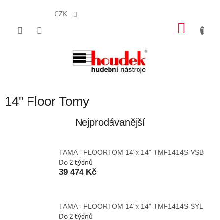
CZK
Přejít
NÁKU
na
obsah
KOŠÍK
14" Floor Tomy
Nejprodávanější
TAMA - FLOORTOM 14"x 14" TMF1414S-VSB
Do 2 týdnů
39 474 Kč
TAMA - FLOORTOM 14"x 14" TMF1414S-SYL
Do 2 týdnů