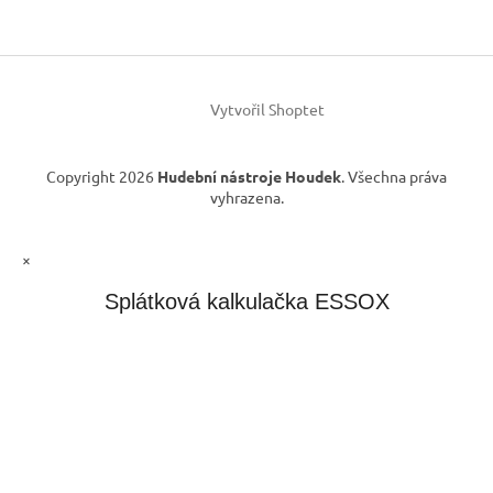
a
v
t
k
í
y
v
ý
Vytvořil Shoptet
p
i
s
Copyright 2026
Hudební nástroje Houdek
. Všechna práva
u
vyhrazena.
×
Splátková kalkulačka ESSOX