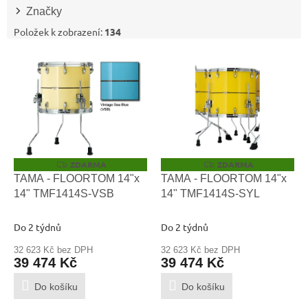
t
Značky
ů
Položek k zobrazení:
134
V
ý
p
i
s
p
r
o
ZDARMA
ZDARMA
Z
Z
D
D
d
TAMA - FLOORTOM 14"x
TAMA - FLOORTOM 14"x
A
A
u
14" TMF1414S-VSB
14" TMF1414S-SYL
R
R
M
M
k
A
A
t
Do 2 týdnů
Do 2 týdnů
ů
32 623 Kč bez DPH
32 623 Kč bez DPH
39 474 Kč
39 474 Kč
Do košíku
Do košíku