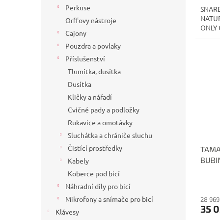
Perkuse
SNARE
NATUR
Orffovy nástroje
ONLY 
Cajony
Pouzdra a povlaky
Příslušenství
Tlumítka, dusítka
Dusítka
Kličky a nářadí
Cvičné pady a podložky
Rukavice a omotávky
Sluchátka a chrániče sluchu
Čistící prostředky
TAMA
BUBI
Kabely
TBS1
Koberce pod bicí
Náhradní díly pro bicí
Mikrofony a snímače pro bicí
28 969
35 0
Klávesy