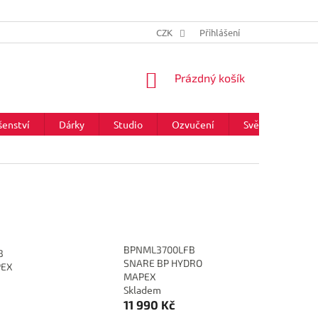
CZK
Přihlášení
NÁKUPNÍ
Prázdný košík
KOŠÍK
šenství
Dárky
Studio
Ozvučení
Světla
Zna
BPNML3700LFB
B
SNARE BP HYDRO
PEX
MAPEX
Skladem
11 990 Kč