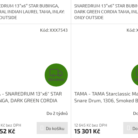
A
DRUM 13"x6" STAR BUBINGA,
SNAREDRUM 13"x6" STAR BUBI
AL INDIAN LAUREL TAMA, INLAY:
DARK GREEN CORDIA TAMA, INL
OUTSIDE
ONLY OUTSIDE
Kód:
XXX7543
Kód:
Z
ZDARMA
Z
D
 - SNAREDRUM 13"x6" STAR
TAMA - TAMA Starclassic Ma
A
NGA, DARK GREEN CORDIA
Snare Drum, 1306, Smoked B
36D-CDKG
Nickel-HW MRS136U-SLW
R
Do 2 týdnů
Do
M
 Kč bez DPH
12 645 Kč bez DPH
Do košíku
Do
52 Kč
15 301 Kč
A