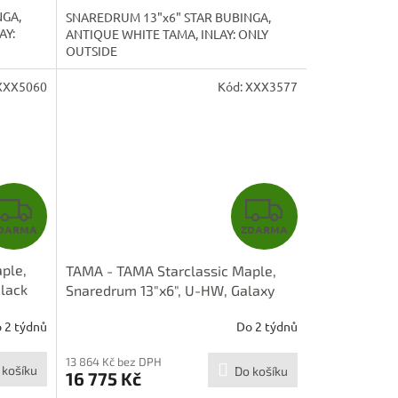
A
A
NGA,
SNAREDRUM 13"x6" STAR BUBINGA,
AY:
ANTIQUE WHITE TAMA, INLAY: ONLY
OUTSIDE
XXX5060
Kód:
XXX3577
Z
Z
DARMA
ZDARMA
D
D
ple,
TAMA - TAMA Starclassic Maple,
A
A
lack
Snaredrum 13"x6", U-HW, Galaxy
Champagne Sparkle (CHS)
R
R
 2 týdnů
Do 2 týdnů
MAS136U-CHS
M
M
13 864 Kč bez DPH
 košíku
Do košíku
16 775 Kč
A
A