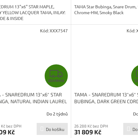
A
DRUM 13"x6" STAR MAPLE,
TAMA Star Bubinga, Snare Drum, 
 YELLOW LACQUER TAMA, INLAY:
Chrome-HW, Smoky Black
DE & INSIDE
Kód:
XXX7547
Kód:
Z
ZDARMA
Z
D
 - SNAREDRUM 13"x6" STAR
TAMA - SNAREDRUM 13"x6" 
A
NGA, NATURAL INDIAN LAUREL
BUBINGA, DARK GREEN COR
36S-LNTI
TBS136S-CDKG
R
Do 2 týdnů
Do
M
 Kč bez DPH
26 288 Kč bez DPH
Do košíku
Do
09 Kč
31 809 Kč