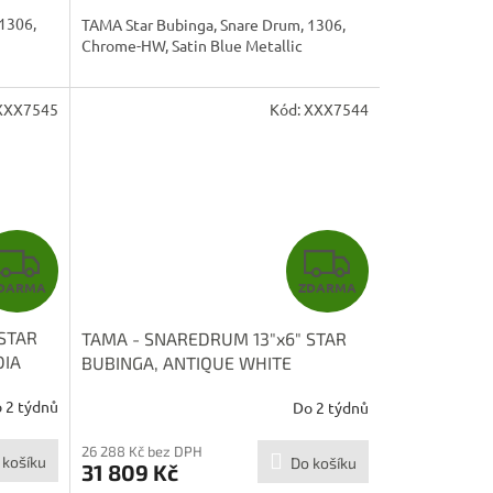
A
A
1306,
TAMA Star Bubinga, Snare Drum, 1306,
Chrome-HW, Satin Blue Metallic
XXX7545
Kód:
XXX7544
Z
Z
DARMA
ZDARMA
D
D
STAR
TAMA - SNAREDRUM 13"x6" STAR
A
A
DIA
BUBINGA, ANTIQUE WHITE
TBS136S-ATW
R
R
 2 týdnů
Do 2 týdnů
M
M
26 288 Kč bez DPH
 košíku
Do košíku
31 809 Kč