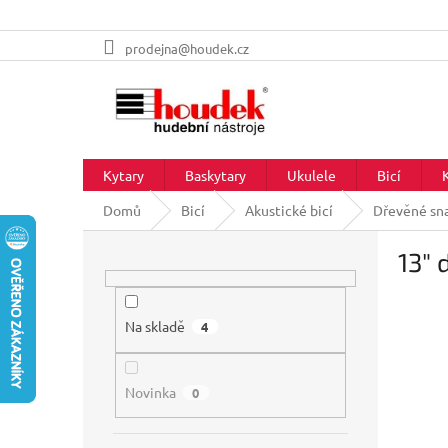
Přejít
prodejna@houdek.cz
na
obsah
Kytary
Baskytary
Ukulele
Bicí
Domů
Bicí
Akustické bicí
Dřevěné sn
P
13" 
o
s
t
r
Na skladě
4
a
n
Novinka
n
0
í
p