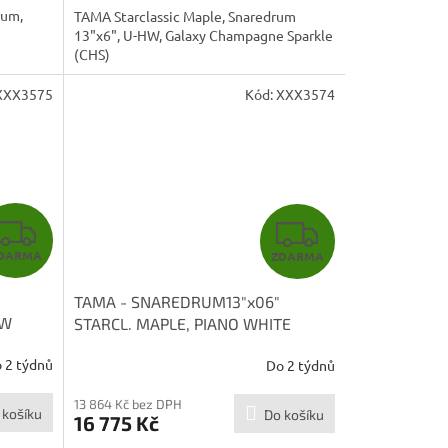
rum,
TAMA Starclassic Maple, Snaredrum
13"x6", U-HW, Galaxy Champagne Sparkle
(CHS)
XXX3575
Kód:
XXX3574
Z
Z
DARMA
ZDARMA
D
D
TAMA - SNAREDRUM13"x06"
A
A
OW
STARCL. MAPLE, PIANO WHITE
HW
MAS136BN-PWH
R
R
 2 týdnů
Do 2 týdnů
M
M
13 864 Kč bez DPH
 košíku
Do košíku
16 775 Kč
A
A