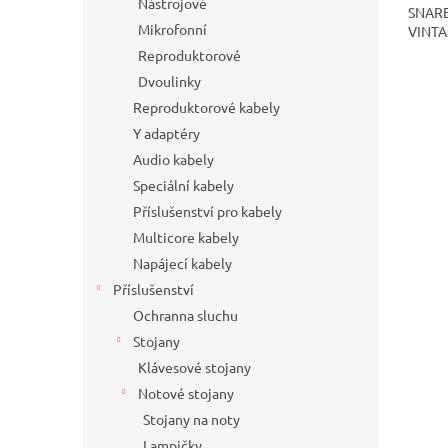
Nástrojové
SNARE
Mikrofonní
VINTA
Reproduktorové
Dvoulinky
Reproduktorové kabely
Y adaptéry
Audio kabely
Speciální kabely
Příslušenství pro kabely
Multicore kabely
Napájecí kabely
Příslušenství
Ochranna sluchu
Stojany
Klávesové stojany
Notové stojany
Stojany na noty
Lampičky