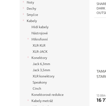
Noty
SNARE
DARK 
Dechy
OUTSI
Smyčce
Kabely
Midi kabely
Nástrojové
Mikrofonní
XLR-XLR
XLR-JACK
Konektory
Jack 6,3mm
Jack 3,5mm
TAMA
XLR konektory
STAR
MAPL
Speakony
Cinch
Konektorové redukce
13 864
16 7
Kabely metráž