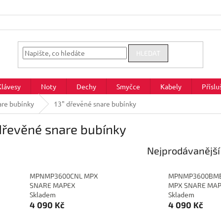
HLEDAT
Klávesy
Noty
Dechy
Smyčce
Kabely
Příslu
are bubínky
13" dřevěné snare bubínky
dřevěné snare bubínky
Nejprodávanější
MPNMP3600CNL MPX
MPNMP3600BM
SNARE MAPEX
MPX SNARE MA
Skladem
Skladem
4 090 Kč
4 090 Kč