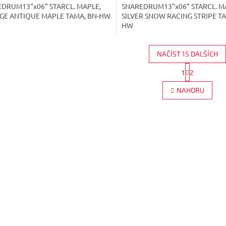
DRUM13"x06" STARCL. MAPLE,
SNAREDRUM13"x06" STARCL. M
GE ANTIQUE MAPLE TAMA, BN-HW
SILVER SNOW RACING STRIPE TA
HW
NAČÍST 15 DALŠÍCH
S
1
2
O
t
r
v
NAHORU
á
l
n
á
k
d
o
a
v
c
á
í
n
p
í
r
v
k
y
v
ý
p