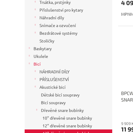
4 0
Trsátka, prstýnky
Příslušenství pro kytary
MPNM
Náhradní díly
Snímače a ozvučení
Bezdrátové systémy
Stoličky
Baskytary
Ukulele
Bicí
NÁHRADNÍ DÍLY
PŘÍSLUŠENSTVÍ
Akustické bicí
BPCW
Dětské bicí soupravy
SNAR
Bicí soupravy
Dřevěné snare bubínky
10" dřevěné snare bubínky
9 909 
12" dřevěné snare bubínky
11 9