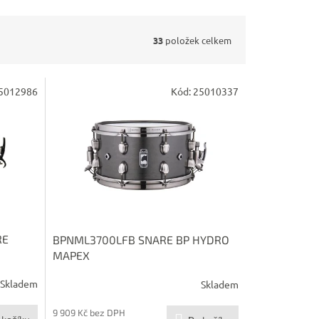
33
položek celkem
5012986
Kód:
25010337
RE
BPNML3700LFB SNARE BP HYDRO
MAPEX
Skladem
Skladem
9 909 Kč bez DPH