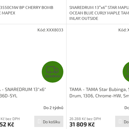
3550CNW BP CHERRY BOMB
SNAREDRUM 13"x6" STAR MAPL
E MAPEX
OCEAN BLUE CURLY MAPLE TAM
INLAY: OUTSIDE
Kód:
XXX8033
Kód:
Z
ZDARMA
Z
D
 - SNAREDRUM 13"x6"
TAMA - TAMA Star Bubinga, 
A
36D-SYL
Drum, 1306, Chrome-HW, S
Black TBS136S-SKB
R
Do 2 týdnů
Do
M
 Kč bez DPH
26 288 Kč bez DPH
Do košíku
Do
52 Kč
31 809 Kč