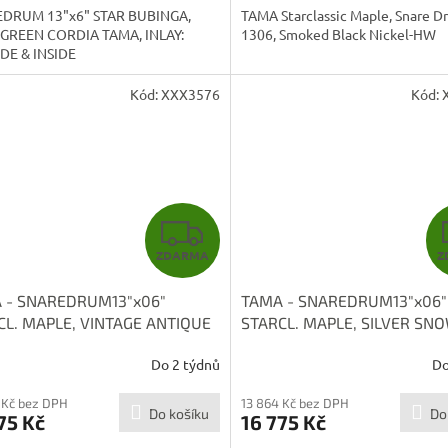
DRUM 13"x6" STAR BUBINGA,
TAMA Starclassic Maple, Snare D
GREEN CORDIA TAMA, INLAY:
1306, Smoked Black Nickel-HW
DE & INSIDE
Kód:
XXX3576
Kód:
Z
ZDARMA
Z
D
 - SNAREDRUM13"x06"
TAMA - SNAREDRUM13"x06"
A
CL. MAPLE, VINTAGE ANTIQUE
STARCL. MAPLE, SILVER SN
E MAS136BN-VAM
RACING STRIPE TAMA, BN-
R
Do 2 týdnů
Do
MAS136BN-SSR
M
 Kč bez DPH
13 864 Kč bez DPH
Do košíku
Do
75 Kč
16 775 Kč
A