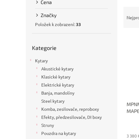
Cena
a
Ř
n
Značky
a
e
Nejpr
z
l
Položek k zobrazení:
33
e
V
n
Přeskočit
ý
í
Kategorie
kategorie
p
p
i
r
Kytary
s
o
Akustické kytary
p
d
Klasické kytary
r
u
o
k
Elektrické kytary
d
t
Banja, mandolíny
u
ů
Steel kytary
MPNM
k
Komba, zesilovače, reproboxy
MAP
t
Efekty, předzesilovače, DI boxy
ů
Struny
Pouzdra na kytary
3 380 