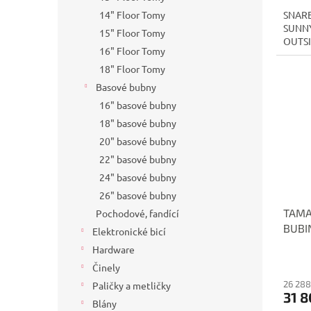
14" Floor Tomy
SNARE
SUNNY
15" Floor Tomy
OUTSI
16" Floor Tomy
18" Floor Tomy
Basové bubny
16" basové bubny
18" basové bubny
20" basové bubny
22" basové bubny
24" basové bubny
26" basové bubny
TAMA
Pochodové, fandící
BUBI
Elektronické bicí
TBS1
Hardware
Činely
26 288
Paličky a metličky
31 8
Blány