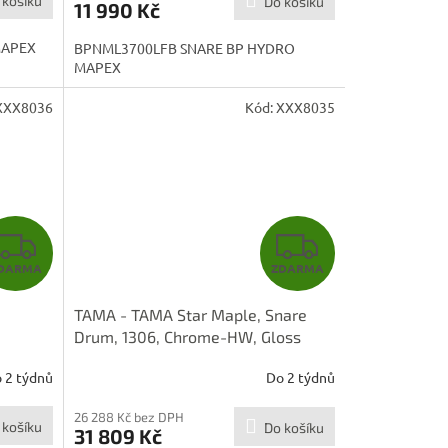
 košíku
Do košíku
11 990 Kč
MAPEX
BPNML3700LFB SNARE BP HYDRO
MAPEX
XXX8036
Kód:
XXX8035
Z
Z
DARMA
ZDARMA
D
D
TAMA - TAMA Star Maple, Snare
A
A
Drum, 1306, Chrome-HW, Gloss
Natural Curly Maple TMS136S-
R
R
 2 týdnů
Do 2 týdnů
RGCM
M
M
26 288 Kč bez DPH
 košíku
Do košíku
31 809 Kč