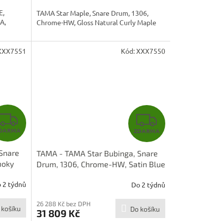
A
A
E,
TAMA Star Maple, Snare Drum, 1306,
A,
Chrome-HW, Gloss Natural Curly Maple
XXX7551
Kód:
XXX7550
Z
Z
DARMA
ZDARMA
D
D
Snare
TAMA - TAMA Star Bubinga, Snare
A
A
moky
Drum, 1306, Chrome-HW, Satin Blue
Metallic TBS136S-SBM
R
R
 2 týdnů
Do 2 týdnů
M
M
26 288 Kč bez DPH
 košíku
Do košíku
31 809 Kč