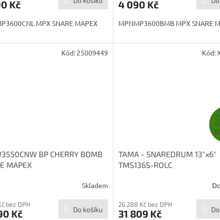
Do košíku
Do
90 Kč
4 090 Kč
P3600CNL MPX SNARE MAPEX
MPNMP3600BMB MPX SNARE 
Kód:
25009449
Kód:
Z
3550CNW BP CHERRY BOMB
TAMA - SNAREDRUM 13"x6"
E MAPEX
TMS136S-ROLC
Skladem
Do
Kč bez DPH
26 288 Kč bez DPH
Do košíku
Do
90 Kč
31 809 Kč