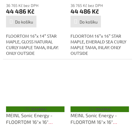
36 765 Kč bez DPH
36 765 Kč bez DPH
44 486 Kč
44 486 Kč
Do košíku
Do košíku
FLOORTOM 16"x 14" STAR
FLOORTOM 16"x 16" STAR
MAPLE, GLOSS NATURAL
MAPLE, EMERALD SEA CURLY
CURLY MAPLE TAMA, INLAY:
MAPLE TAMA, INLAY: ONLY
ONLY OUTSIDE
OUTSIDE
ZDARMA
ZDARMA
Z
Z
D
D
MEINL Sonic Energy -
MEINL Sonic Energy -
A
A
FLOORTOM 16"x 16"
FLOORTOM 16"x 16"
R
R
M
M
TMF1616S-PBK
TMF1616-AMO
A
A