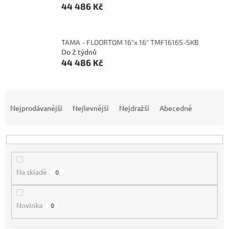
44 486 Kč
TAMA - FLOORTOM 16"x 16" TMF1616S-SKB
Do 2 týdnů
44 486 Kč
Ř
a
Nejprodávanější
Nejlevnější
Nejdražší
Abecedně
z
e
n
í
p
Na skladě
0
r
o
d
Novinka
0
u
k