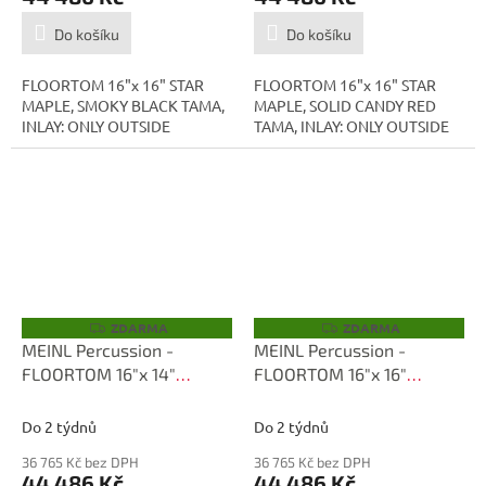
Do košíku
Do košíku
FLOORTOM 16"x 16" STAR
FLOORTOM 16"x 16" STAR
MAPLE, SMOKY BLACK TAMA,
MAPLE, SOLID CANDY RED
INLAY: ONLY OUTSIDE
TAMA, INLAY: ONLY OUTSIDE
ZDARMA
ZDARMA
Z
Z
D
D
MEINL Percussion -
MEINL Percussion -
A
A
FLOORTOM 16"x 14"
FLOORTOM 16"x 16"
R
R
M
M
TMF1616S-SBM
TMF1616S-SAB
A
A
Do 2 týdnů
Do 2 týdnů
36 765 Kč bez DPH
36 765 Kč bez DPH
44 486 Kč
44 486 Kč