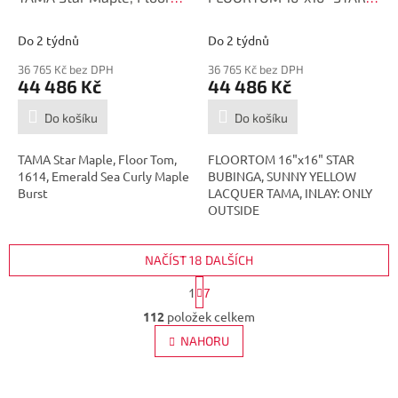
M
M
Tom, 1614, Emerald Sea
BUBINGA, SUNNY YELLOW
A
A
Curly Maple Burst
LACQUER TBF1616S-SYL
Do 2 týdnů
Do 2 týdnů
TMF1614S-RECB
36 765 Kč bez DPH
36 765 Kč bez DPH
44 486 Kč
44 486 Kč
Do košíku
Do košíku
TAMA Star Maple, Floor Tom,
FLOORTOM 16"x16" STAR
1614, Emerald Sea Curly Maple
BUBINGA, SUNNY YELLOW
Burst
LACQUER TAMA, INLAY: ONLY
OUTSIDE
NAČÍST 18 DALŠÍCH
S
1
7
t
O
r
112
položek celkem
v
á
l
NAHORU
n
á
k
d
o
v
a