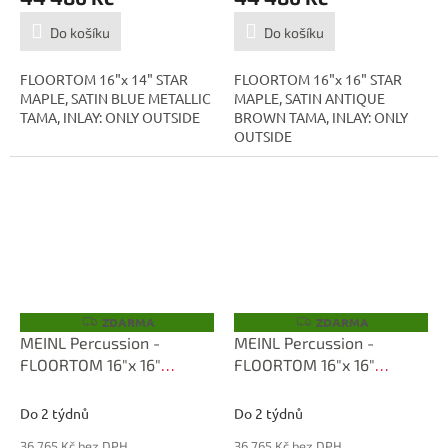
Do košíku
Do košíku
FLOORTOM 16"x 14" STAR
FLOORTOM 16"x 16" STAR
MAPLE, SATIN BLUE METALLIC
MAPLE, SATIN ANTIQUE
TAMA, INLAY: ONLY OUTSIDE
BROWN TAMA, INLAY: ONLY
OUTSIDE
ZDARMA
ZDARMA
Z
Z
D
D
MEINL Percussion -
MEINL Percussion -
A
A
FLOORTOM 16"x 16"
FLOORTOM 16"x 16"
R
R
M
M
TMF1616S-RRCM
TMF1616S-ROLC
A
A
Do 2 týdnů
Do 2 týdnů
36 765 Kč bez DPH
36 765 Kč bez DPH