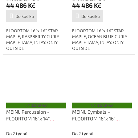
44 486 Kč
44 486 Kč
Do košíku
Do košíku
FLOORTOM 16"x 16" STAR
FLOORTOM 16"x 16" STAR
MAPLE, RASPBERRY CURLY
MAPLE, OCEAN BLUE CURLY
MAPLE TAMA, INLAY: ONLY
MAPLE TAMA, INLAY: ONLY
OUTSIDE
OUTSIDE
ZDARMA
ZDARMA
Z
Z
D
D
MEINL Percussion -
MEINL Cymbals -
A
A
FLOORTOM 16"x 14"
FLOORTOM 16"x 16"
R
R
M
M
TMF1616S-RGCM
TMF1616S-RECB
A
A
Do 2 týdnů
Do 2 týdnů