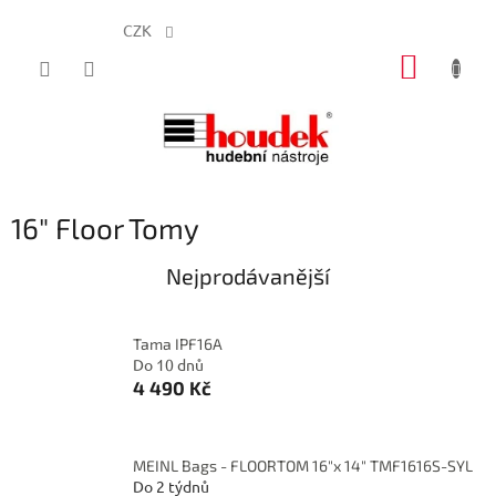
CZK
Přejít
NÁKUP
na
obsah
KOŠÍK
16" Floor Tomy
Nejprodávanější
Tama IPF16A
Do 10 dnů
4 490 Kč
MEINL Bags - FLOORTOM 16"x 14" TMF1616S-SYL
Do 2 týdnů