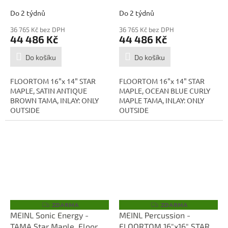
A
A
Do 2 týdnů
Do 2 týdnů
36 765 Kč bez DPH
36 765 Kč bez DPH
44 486 Kč
44 486 Kč
Do košíku
Do košíku
FLOORTOM 16"x 14" STAR
FLOORTOM 16"x 14" STAR
MAPLE, SATIN ANTIQUE
MAPLE, OCEAN BLUE CURLY
BROWN TAMA, INLAY: ONLY
MAPLE TAMA, INLAY: ONLY
OUTSIDE
OUTSIDE
ZDARMA
ZDARMA
Z
Z
D
D
MEINL Sonic Energy -
MEINL Percussion -
A
A
TAMA Star Maple, Floor
FLOORTOM 16"x16" STAR
R
R