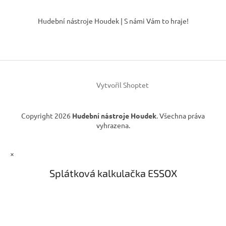
á
Z
c
n
í
á
í
Hudební nástroje Houdek | S námi Vám to hraje!
p
p
r
a
v
t
k
í
y
v
ý
Vytvořil Shoptet
p
i
s
Copyright 2026
Hudební nástroje Houdek
. Všechna práva
u
vyhrazena.
×
Splátková kalkulačka ESSOX