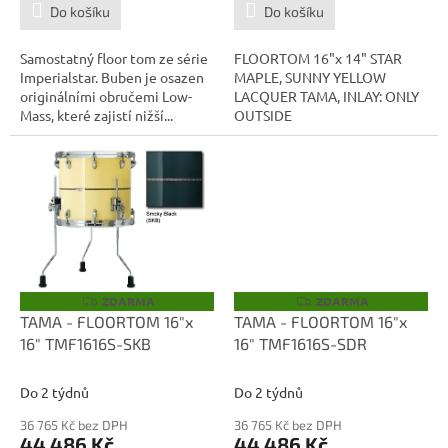
Do košíku
Do košíku
Samostatný floor tom ze série
FLOORTOM 16"x 14" STAR
Imperialstar. Buben je osazen
MAPLE, SUNNY YELLOW
originálními obručemi Low-
LACQUER TAMA, INLAY: ONLY
Mass, které zajistí nižší...
OUTSIDE
ZDARMA
ZDARMA
Z
Z
D
D
TAMA - FLOORTOM 16"x
TAMA - FLOORTOM 16"x
A
A
16" TMF1616S-SKB
16" TMF1616S-SDR
R
R
M
M
A
A
Do 2 týdnů
Do 2 týdnů
36 765 Kč bez DPH
36 765 Kč bez DPH
44 486 Kč
44 486 Kč