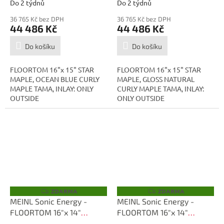
Do 2 týdnů
Do 2 týdnů
36 765 Kč bez DPH
36 765 Kč bez DPH
44 486 Kč
44 486 Kč
Do košíku
Do košíku
FLOORTOM 16"x 15" STAR
FLOORTOM 16"x 15" STAR
MAPLE, OCEAN BLUE CURLY
MAPLE, GLOSS NATURAL
MAPLE TAMA, INLAY: ONLY
CURLY MAPLE TAMA, INLAY:
OUTSIDE
ONLY OUTSIDE
ZDARMA
ZDARMA
Z
Z
D
D
MEINL Sonic Energy -
MEINL Sonic Energy -
A
A
FLOORTOM 16"x 14"
FLOORTOM 16"x 14"
R
R
M
M
TMF1614S-SAB
TMF1614S-ROLC