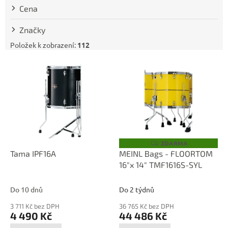
t
Cena
ů
Značky
Položek k zobrazení:
112
V
ý
p
i
s
p
r
o
ZDARMA
Z
D
d
Tama IPF16A
MEINL Bags - FLOORTOM
A
u
16"x 14" TMF1616S-SYL
R
M
k
A
t
Do 10 dnů
Do 2 týdnů
ů
3 711 Kč bez DPH
36 765 Kč bez DPH
4 490 Kč
44 486 Kč