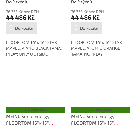
Do 2 týdnů
Do 2 týdnů
36 765 Kč bez DPH
36 765 Kč bez DPH
44 486 Kč
44 486 Kč
Do košíku
Do košíku
FLOORTOM 16"x 16" STAR
FLOORTOM 16"x 16" STAR
MAPLE, PIANO BLACK TAMA,
MAPLE, ATOMIC ORANGE
INLAY: ONLY OUTSIDE
TAMA, NO INLAY
ZDARMA
ZDARMA
Z
Z
D
D
MEINL Sonic Energy -
MEINL Sonic Energy -
A
A
FLOORTOM 16"x 15"
FLOORTOM 16"x 15"
R
R
M
M
TMF1615S-ROLC
TMF1615S-RGCM
A
A