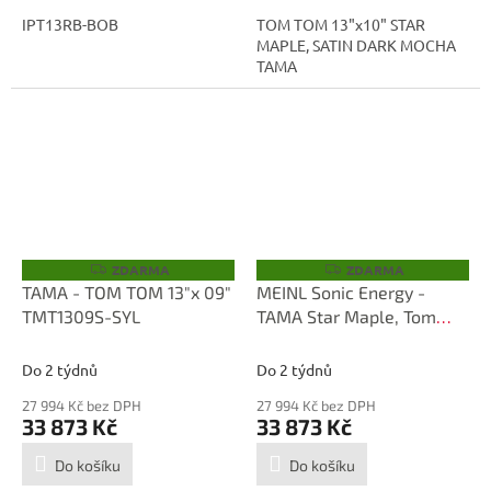
IPT13RB-BOB
TOM TOM 13"x10" STAR
MAPLE, SATIN DARK MOCHA
TAMA
ZDARMA
ZDARMA
Z
Z
D
D
TAMA - TOM TOM 13"x 09"
MEINL Sonic Energy -
A
A
TMT1309S-SYL
TAMA Star Maple, Tom
R
R
M
M
Tom 1309, C-HW, Inlay:
A
A
Only Outside TMT1309S-
Do 2 týdnů
Do 2 týdnů
SKB
27 994 Kč bez DPH
27 994 Kč bez DPH
33 873 Kč
33 873 Kč
Do košíku
Do košíku