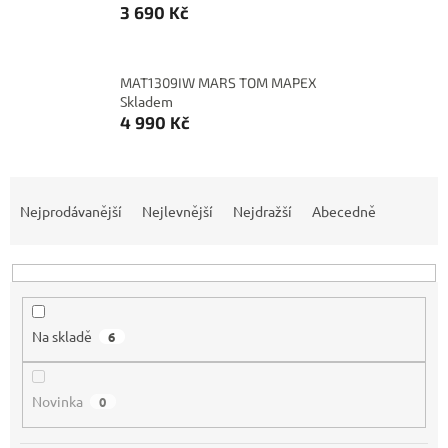
3 690 Kč
MAT1309IW MARS TOM MAPEX
Skladem
4 990 Kč
Ř
a
Nejprodávanější
Nejlevnější
Nejdražší
Abecedně
z
e
n
í
p
Na skladě
6
r
o
d
Novinka
0
u
k