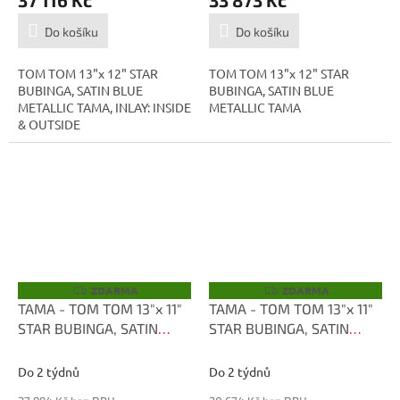
37 116 Kč
33 873 Kč
Do košíku
Do košíku
TOM TOM 13"x 12" STAR
TOM TOM 13"x 12" STAR
BUBINGA, SATIN BLUE
BUBINGA, SATIN BLUE
METALLIC TAMA, INLAY: INSIDE
METALLIC TAMA
& OUTSIDE
ZDARMA
ZDARMA
Z
Z
D
D
TAMA - TOM TOM 13"x 11"
TAMA - TOM TOM 13"x 11"
A
A
STAR BUBINGA, SATIN
STAR BUBINGA, SATIN
R
R
M
M
BLUE METALLIC TBT1311S-
BLUE METALLIC TBT1311D-
A
A
SBM
SBM
Do 2 týdnů
Do 2 týdnů