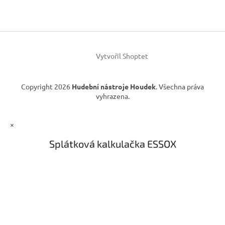
p
r
a
v
t
k
í
y
v
ý
Vytvořil Shoptet
p
i
s
Copyright 2026
Hudební nástroje Houdek
. Všechna práva
u
vyhrazena.
×
Splátková kalkulačka ESSOX