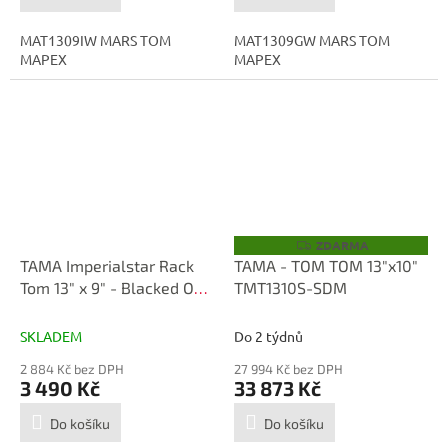
MAT1309IW MARS TOM
MAT1309GW MARS TOM
MAPEX
MAPEX
ZDARMA
Z
D
TAMA Imperialstar Rack
TAMA - TOM TOM 13"x10"
A
Tom 13" x 9" - Blacked Out
TMT1310S-SDM
R
M
Black/Black Nickel HW
A
SKLADEM
Do 2 týdnů
2 884 Kč bez DPH
27 994 Kč bez DPH
3 490 Kč
33 873 Kč
Do košíku
Do košíku