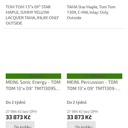
TOM TOM 13"x 09" STAR
TAMA Star Maple, Tom Tom
MAPLE, SUNNY YELLOW
1309, C-HW, Inlay: Only
LACQUER TAMA, INLAY: ONLY
Outside
OUTSIDE
ZDARMA
ZDARMA
Z
Z
D
D
MEINL Sonic Energy - TOM
MEINL Percussion - TOM
A
A
TOM 13"x 09" TMT1309S-
TOM 13"x 09" TMT1309-
R
R
M
M
ROLC
AMO
A
A
Do 2 týdnů
Do 2 týdnů
27 994 Kč bez DPH
27 994 Kč bez DPH
33 873 Kč
33 873 Kč
Do košíku
Do košíku