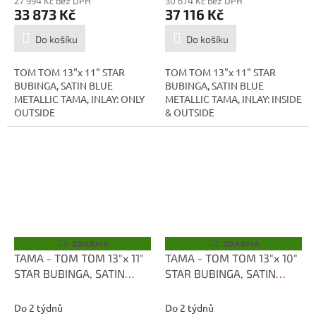
27 994 Kč bez DPH
30 674 Kč bez DPH
33 873 Kč
37 116 Kč
Do košíku
Do košíku
TOM TOM 13"x 11" STAR
TOM TOM 13"x 11" STAR
BUBINGA, SATIN BLUE
BUBINGA, SATIN BLUE
METALLIC TAMA, INLAY: ONLY
METALLIC TAMA, INLAY: INSIDE
OUTSIDE
& OUTSIDE
ZDARMA
ZDARMA
Z
Z
D
D
TAMA - TOM TOM 13"x 11"
TAMA - TOM TOM 13"x 10"
A
A
STAR BUBINGA, SATIN
STAR BUBINGA, SATIN
R
R
M
M
BLUE METALLIC TBT1311-
BLUE METALLIC TBT1310S-
A
A
SBM
SBM
Do 2 týdnů
Do 2 týdnů