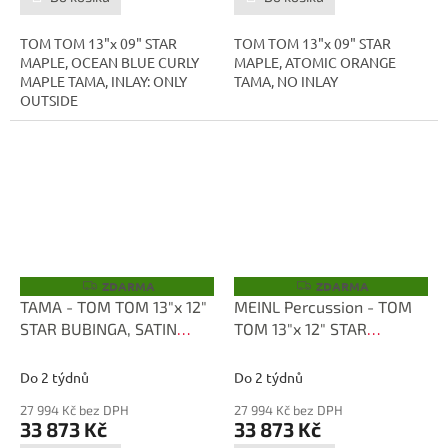
TOM TOM 13"x 09" STAR
TOM TOM 13"x 09" STAR
MAPLE, OCEAN BLUE CURLY
MAPLE, ATOMIC ORANGE
MAPLE TAMA, INLAY: ONLY
TAMA, NO INLAY
OUTSIDE
ZDARMA
ZDARMA
Z
Z
D
D
TAMA - TOM TOM 13"x 12"
MEINL Percussion - TOM
A
A
STAR BUBINGA, SATIN
TOM 13"x 12" STAR
R
R
M
M
BLUE METALLIC TBT1312S-
BUBINGA, ANTIQUE WHITE
A
A
SBM
TBT1312S-ATW
Do 2 týdnů
Do 2 týdnů
27 994 Kč bez DPH
27 994 Kč bez DPH
33 873 Kč
33 873 Kč