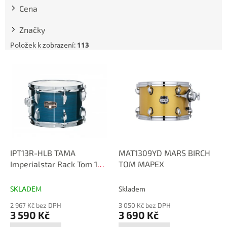
t
Cena
ů
Značky
Položek k zobrazení:
113
V
ý
p
i
s
p
r
o
d
IPT13R-HLB TAMA
MAT1309YD MARS BIRCH
u
Imperialstar Rack Tom 13"
TOM MAPEX
k
x 9" - Hairline
t
Blue/Chrome HW
SKLADEM
Skladem
ů
2 967 Kč bez DPH
3 050 Kč bez DPH
3 590 Kč
3 690 Kč