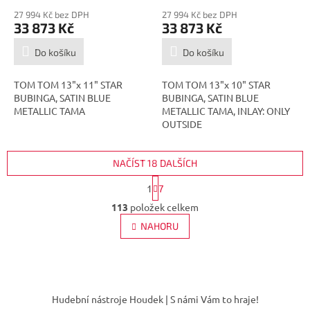
27 994 Kč bez DPH
27 994 Kč bez DPH
33 873 Kč
33 873 Kč
Do košíku
Do košíku
TOM TOM 13"x 11" STAR
TOM TOM 13"x 10" STAR
BUBINGA, SATIN BLUE
BUBINGA, SATIN BLUE
METALLIC TAMA
METALLIC TAMA, INLAY: ONLY
OUTSIDE
NAČÍST 18 DALŠÍCH
S
1
7
t
O
r
113
položek celkem
v
á
l
NAHORU
n
á
k
d
o
v
a
á
Z
c
n
í
á
í
Hudební nástroje Houdek | S námi Vám to hraje!
p