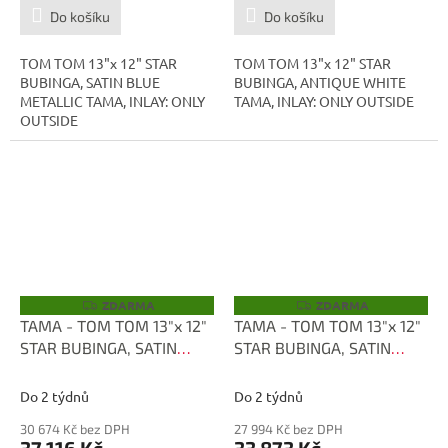
Do košíku
Do košíku
TOM TOM 13"x 12" STAR
TOM TOM 13"x 12" STAR
BUBINGA, SATIN BLUE
BUBINGA, ANTIQUE WHITE
METALLIC TAMA, INLAY: ONLY
TAMA, INLAY: ONLY OUTSIDE
OUTSIDE
ZDARMA
ZDARMA
Z
Z
D
D
TAMA - TOM TOM 13"x 12"
TAMA - TOM TOM 13"x 12"
A
A
STAR BUBINGA, SATIN
STAR BUBINGA, SATIN
R
R
M
M
BLUE METALLIC TBT1312D-
BLUE METALLIC TBT1312-
A
A
SBM
SBM
Do 2 týdnů
Do 2 týdnů
30 674 Kč bez DPH
27 994 Kč bez DPH