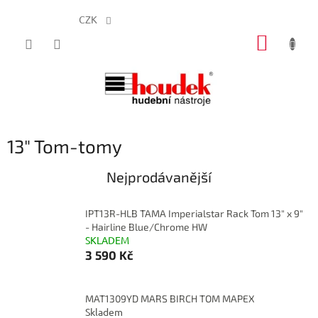
CZK
Přejít
NÁKUP
na
obsah
KOŠÍK
13" Tom-tomy
Nejprodávanější
IPT13R-HLB TAMA Imperialstar Rack Tom 13" x 9"
- Hairline Blue/Chrome HW
SKLADEM
3 590 Kč
MAT1309YD MARS BIRCH TOM MAPEX
Skladem