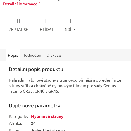
Detailní informace
ZEPTAT SE
HLÍDAT
SDÍLET
Popis
Hodnocení
Diskuze
Detailní popis produktu
Náhradní nylonové struny s titanovou příměsí a opředením ze
slitiny stříbra chráněné nylonovým filmem pro sady Genius
Titanio GR35, GR40 a GR45.
Doplňkové parametry
Kategorie
:
Nylonové struny
Záruka
:
24
Balení
:
Jednotlivá struna