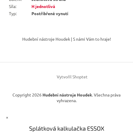
Síla
:
H jednotlivá
Typ
:
Postříbřené vynutí
Z
á
Hudební nástroje Houdek | S námi Vám to hraje!
p
a
t
í
Vytvořil Shoptet
Copyright 2026
Hudební nástroje Houdek
. Všechna práva
vyhrazena.
×
Splátková kalkulačka ESSOX