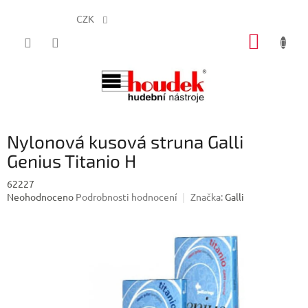
CZK
Přejít
NÁKUP
na
obsah
KOŠÍK
Nylonová kusová struna Galli
Genius Titanio H
62227
Průměrné
Neohodnoceno
Podrobnosti hodnocení
Značka:
Galli
hodnocení
produktu
je
0,0
z
5
hvězdiček.