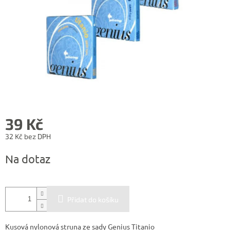
39 Kč
32 Kč bez DPH
Měrná
Na dotaz
cena:
Přidat do košíku
Kusová nylonová struna ze sady Genius Titanio