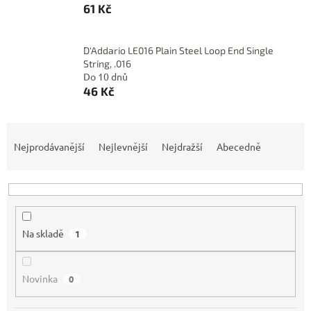
61 Kč
D'Addario LE016 Plain Steel Loop End Single
String, .016
Do 10 dnů
46 Kč
Ř
a
Nejprodávanější
Nejlevnější
Nejdražší
Abecedně
z
e
n
í
p
Na skladě
1
r
o
d
Novinka
0
u
k