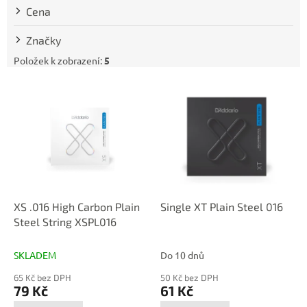
t
Cena
ů
Značky
Položek k zobrazení:
5
V
ý
p
i
s
p
r
o
d
XS .016 High Carbon Plain
Single XT Plain Steel 016
u
Steel String XSPL016
k
t
SKLADEM
Do 10 dnů
ů
65 Kč bez DPH
50 Kč bez DPH
79 Kč
61 Kč