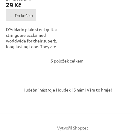
29 Kč
Do košíku
D'Addario plain steel guitar
strings are acclaimed
worldwide for their superb,
long-lasting tone. They are
equally...
5
položek celkem
O
v
l
á
Z
d
á
Hudební nástroje Houdek | S námi Vám to hraje!
a
p
c
a
í
t
p
í
r
v
k
Vytvořil Shoptet
y