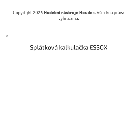
v
ý
Copyright 2026
Hudební nástroje Houdek
. Všechna práva
p
vyhrazena.
i
s
u
×
Splátková kalkulačka ESSOX