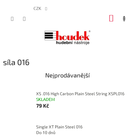
CZK
Přejít
NÁKUP
na
obsah
KOŠÍK
síla 016
Nejprodávanější
XS .016 High Carbon Plain Steel String XSPL016
SKLADEM
79 Kč
Single XT Plain Steel 016
Do 10 dnů