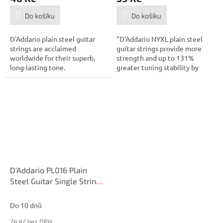
Do košíku
Do košíku
D'Addario plain steel guitar
"D'Addario NYXL plain steel
strings are acclaimed
guitar strings provide more
worldwide for their superb,
strength and up to 131%
long-lasting tone.
greater tuning stability by
utilizing...
D'Addario PL016 Plain
Steel Guitar Single String,
.016
Do 10 dnů
24 Kč bez DPH