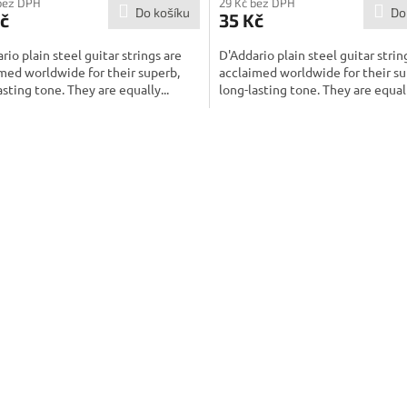
bez DPH
29 Kč bez DPH
Do košíku
Do
č
35 Kč
rio plain steel guitar strings are
D'Addario plain steel guitar strin
med worldwide for their superb,
acclaimed worldwide for their su
asting tone. They are equally...
long-lasting tone. They are equall
O
v
l
á
d
a
c
í
p
r
v
k
y
v
ý
p