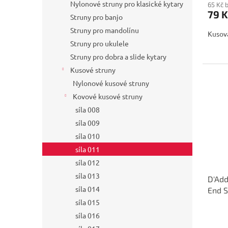
Nylonové struny pro klasické kytary
65 Kč 
79 K
Struny pro banjo
Struny pro mandolínu
Kusová
Struny pro ukulele
Struny pro dobra a slide kytary
Kusové struny
Nylonové kusové struny
Kovové kusové struny
síla 008
síla 009
síla 010
síla 011
síla 012
síla 013
D'Add
síla 014
End S
síla 015
síla 016