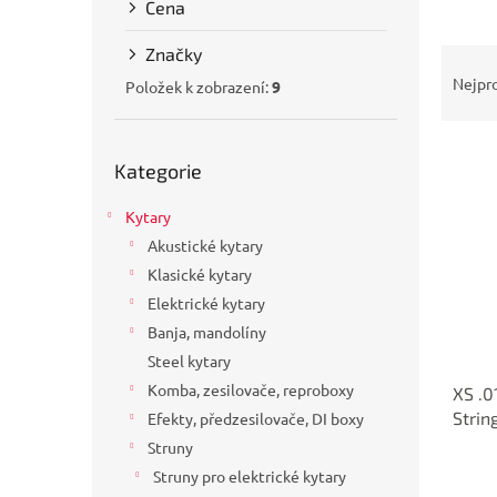
Cena
a
n
Značky
Ř
e
a
Nejpr
l
Položek k zobrazení:
9
z
e
Přeskočit
V
n
Kategorie
kategorie
ý
í
p
p
Kytary
i
r
Akustické kytary
s
o
p
d
Klasické kytary
r
u
Elektrické kytary
o
k
Banja, mandolíny
d
t
Steel kytary
u
ů
Komba, zesilovače, reproboxy
XS .0
k
Strin
Efekty, předzesilovače, DI boxy
t
ů
Struny
Struny pro elektrické kytary