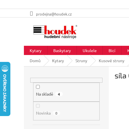
Přejít
prodejna@houdek.cz
na
obsah
Kytary
Baskytary
Ukulele
Bicí
Domů
Kytary
Struny
Kusové struny
P
síla
o
s
t
r
Na skladě
4
a
n
Novinka
n
0
í
p