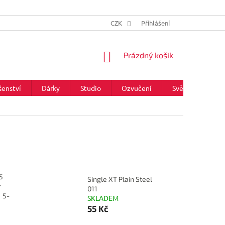
CZK
Přihlášení
NÁKUPNÍ
Prázdný košík
KOŠÍK
šenství
Dárky
Studio
Ozvučení
Světla
Zna
5
Single XT Plain Steel
r
011
1 5-
SKLADEM
55 Kč