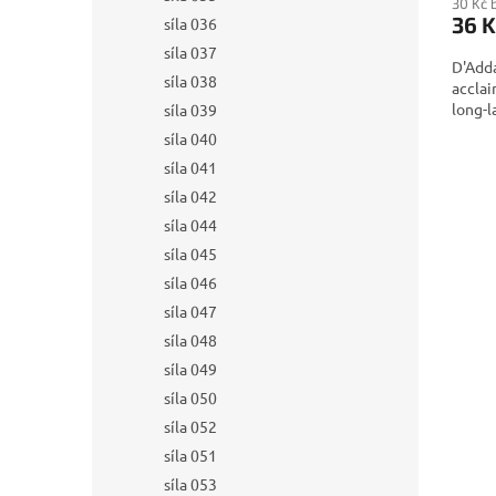
30 Kč 
36 K
síla 036
síla 037
D'Adda
síla 038
acclai
long-l
síla 039
síla 040
síla 041
síla 042
síla 044
síla 045
síla 046
síla 047
síla 048
síla 049
síla 050
síla 052
síla 051
síla 053