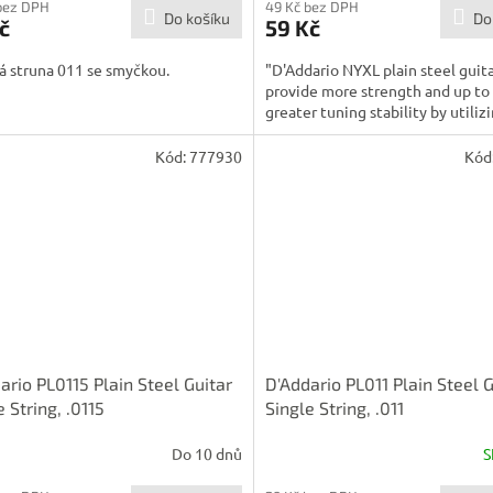
bez DPH
49 Kč bez DPH
Do košíku
Do
č
59 Kč
á struna 011 se smyčkou.
"D'Addario NYXL plain steel guita
provide more strength and up t
greater tuning stability by utilizin
Kód:
777930
Kód
ario PL0115 Plain Steel Guitar
D'Addario PL011 Plain Steel G
e String, .0115
Single String, .011
Do 10 dnů
S