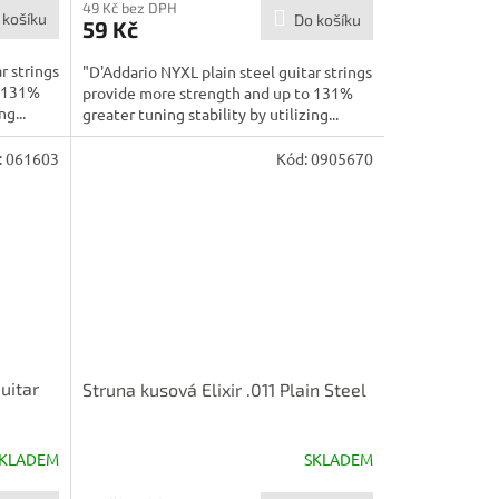
49 Kč bez DPH
 košíku
Do košíku
59 Kč
r strings
"D'Addario NYXL plain steel guitar strings
o 131%
provide more strength and up to 131%
g...
greater tuning stability by utilizing...
:
061603
Kód:
0905670
uitar
Struna kusová Elixir .011 Plain Steel
KLADEM
SKLADEM