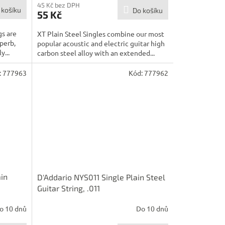
45 Kč bez DPH
 košíku
Do košíku
55 Kč
gs are
XT Plain Steel Singles combine our most
perb,
popular acoustic and electric guitar high
y...
carbon steel alloy with an extended...
:
777963
Kód:
777962
ain
D'Addario NYS011 Single Plain Steel
Guitar String, .011
o 10 dnů
Do 10 dnů