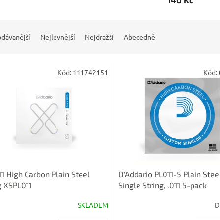
140 Kč
odávanější
Nejlevnější
Nejdražší
Abecedně
Kód:
111742151
Kód:
11 High Carbon Plain Steel
D'Addario PL011-5 Plain Stee
g XSPL011
Single String, .011 5-pack
SKLADEM
D