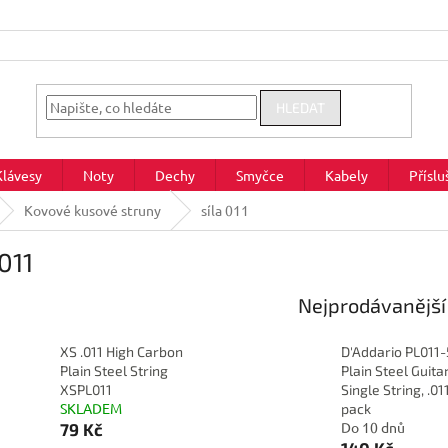
HLEDAT
Klávesy
Noty
Dechy
Smyčce
Kabely
Příslu
Kovové kusové struny
síla 011
 011
Nejprodávanější
XS .011 High Carbon
D'Addario PL011-
Plain Steel String
Plain Steel Guita
XSPL011
Single String, .01
SKLADEM
pack
Do 10 dnů
79 Kč