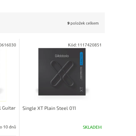
9
položek celkem
0616030
Kód:
1117420851
l Guitar
Single XT Plain Steel 011
o 10 dnů
SKLADEM