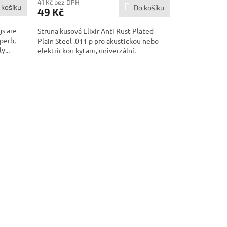
41 Kč bez DPH
 košíku
Do košíku
49 Kč
gs are
Struna kusová Elixir Anti Rust Plated
perb,
Plain Steel .011 p pro akustickou nebo
y...
elektrickou kytaru, univerzální.