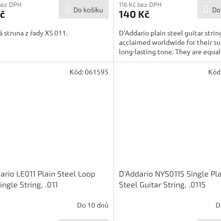
bez DPH
116 Kč bez DPH
Do košíku
Do
č
140 Kč
 struna z řady XS 011.
D'Addario plain steel guitar strin
acclaimed worldwide for their su
long-lasting tone. They are equall
Kód:
061595
Kód
ario LE011 Plain Steel Loop
D'Addario NYS0115 Single Pl
ingle String, .011
Steel Guitar String, .0115
Do 10 dnů
D