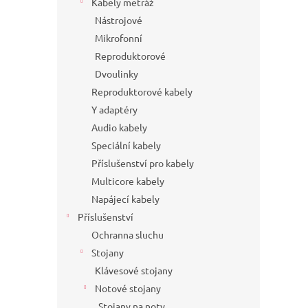
Kabely metráž
Nástrojové
Mikrofonní
Reproduktorové
Dvoulinky
Reproduktorové kabely
Y adaptéry
Audio kabely
Speciální kabely
Příslušenství pro kabely
Multicore kabely
Napájecí kabely
Příslušenství
Ochranna sluchu
Stojany
Klávesové stojany
Notové stojany
Stojany na noty