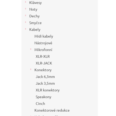
Klávesy
Noty
Dechy
Smyčce
Kabely
Midi kabely
Nástrojové
Mikrofonní
XLR-XLR
XLR-JACK
Konektory
Jack 6,3mm
Jack 3,5mm
XLR konektory
Speakony
Cinch
Konektorové redukce