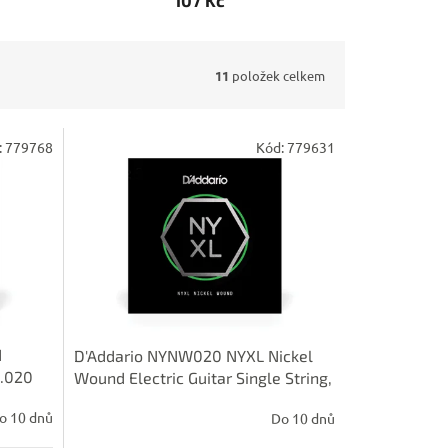
107 Kč
11
položek celkem
:
779768
Kód:
779631
d
D'Addario NYNW020 NYXL Nickel
 .020
Wound Electric Guitar Single String,
.020
o 10 dnů
Do 10 dnů