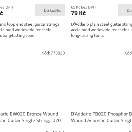
bez DPH
65 Kč bez DPH
Do košíku
Do
č
79 Kč
rio loop end steel guitar strings
D'Addario plain steel guitar strin
claimed worldwide for their
acclaimed worldwide for their su
, long-lasting tone.
long-lasting tone.
Kód:
778020
Kód
dario BW020 Bronze Wound
D'Addario PB020 Phosphor 
tic Guitar Single String, .020
Wound Acoustic Guitar Singl
String, .020