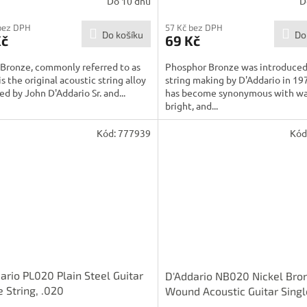
Do 10 dnů
D
bez DPH
57 Kč bez DPH
Do košíku
Do
Kč
69 Kč
Bronze, commonly referred to as
Phosphor Bronze was introduced
 is the original acoustic string alloy
string making by D'Addario in 19
ed by John D'Addario Sr. and...
has become synonymous with w
bright, and...
Kód:
777939
Kód
ario PL020 Plain Steel Guitar
D'Addario NB020 Nickel Bro
e String, .020
Wound Acoustic Guitar Singl
String, .020