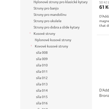
Nylonové struny pro klasické kytary
50 Kč 
61 K
Struny pro banjo
Struny pro mandolínu
D'Adda
magnet
Struny pro ukulele
that d
Struny pro dobra a slide kytary
Kusové struny
Nylonové kusové struny
Kovové kusové struny
síla 008
síla 009
síla 010
síla 011
síla 012
síla 013
D'Ad
síla 014
Bronz
síla 015
síla 016