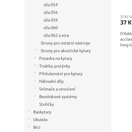
síla 054
síla 056
31 Kč 
síla 059
37 K
síla 060
D'Adda
síla 062 a více
acclai
Struny pro ostatní nástroje
long-l
Struny pro akustické kytary
Pouzdra na kytary
Trsátka, prstýnky
Příslušenství pro kytary
Náhradní díly
Snímače a ozvučení
Bezdrátové systémy
Stoličky
Baskytary
Ukulele
Bicí