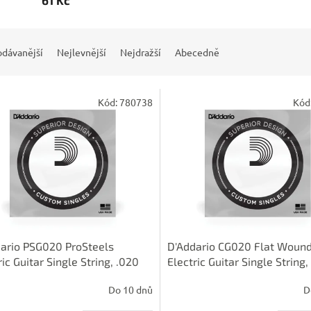
61 Kč
odávanější
Nejlevnější
Nejdražší
Abecedně
Kód:
780738
Kód
ario PSG020 ProSteels
D'Addario CG020 Flat Woun
ric Guitar Single String, .020
Electric Guitar Single String,
Do 10 dnů
D