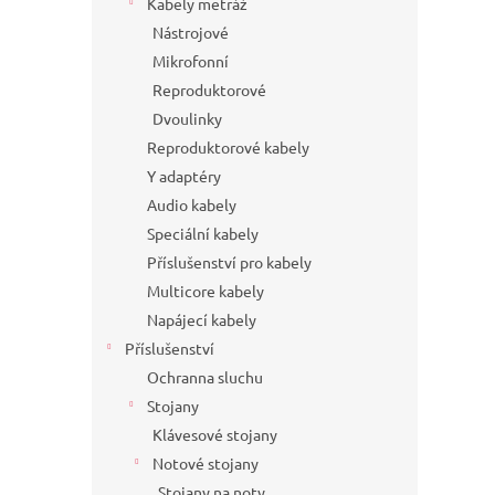
Kabely metráž
Nástrojové
Mikrofonní
Reproduktorové
Dvoulinky
Reproduktorové kabely
Y adaptéry
Audio kabely
Speciální kabely
Příslušenství pro kabely
Multicore kabely
Napájecí kabely
Příslušenství
Ochranna sluchu
Stojany
Klávesové stojany
Notové stojany
Stojany na noty