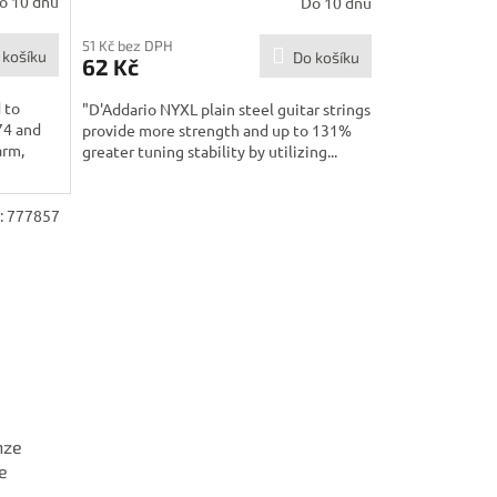
o 10 dnů
Do 10 dnů
51 Kč bez DPH
 košíku
Do košíku
62 Kč
 to
"D'Addario NYXL plain steel guitar strings
74 and
provide more strength and up to 131%
arm,
greater tuning stability by utilizing...
:
777857
nze
e