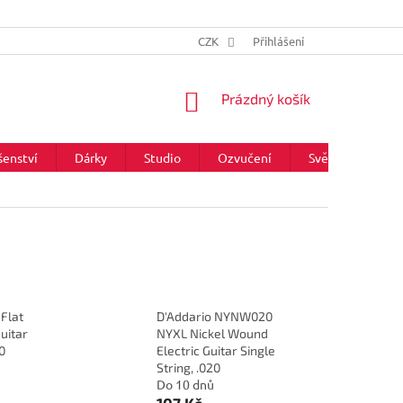
CZK
Přihlášení
NÁKUPNÍ
Prázdný košík
KOŠÍK
šenství
Dárky
Studio
Ozvučení
Světla
Zna
Flat
D'Addario NYNW020
uitar
NYXL Nickel Wound
20
Electric Guitar Single
String, .020
Do 10 dnů