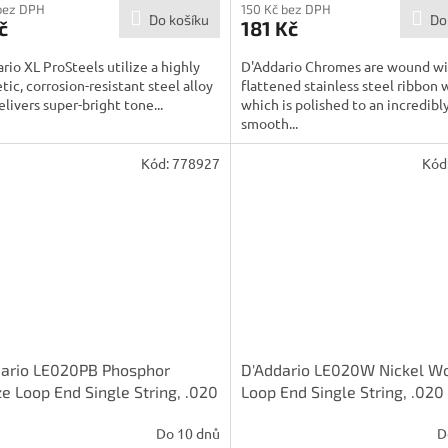
bez DPH
150 Kč bez DPH
Do košíku
Do
č
181 Kč
rio XL ProSteels utilize a highly
D'Addario Chromes are wound w
ic, corrosion-resistant steel alloy
flattened stainless steel ribbon 
elivers super-bright tone...
which is polished to an incredibl
smooth...
Kód:
778927
Kód
dario LE020PB Phosphor
D'Addario LE020W Nickel W
e Loop End Single String, .020
Loop End Single String, .020
Do 10 dnů
D