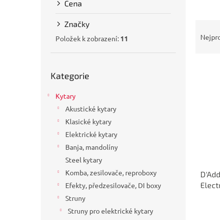
Cena
a
n
Značky
Ř
e
a
Nejpr
l
Položek k zobrazení:
11
z
e
Přeskočit
V
n
Kategorie
kategorie
ý
í
p
p
Kytary
i
r
Akustické kytary
s
o
p
d
Klasické kytary
r
u
Elektrické kytary
o
k
Banja, mandolíny
d
t
Steel kytary
u
ů
Komba, zesilovače, reproboxy
D'Add
k
Elect
Efekty, předzesilovače, DI boxy
t
ů
Struny
Struny pro elektrické kytary