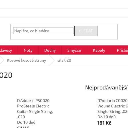
HLEDAT
Klávesy
Noty
Dechy
Smyčce
Kabely
Příslu
Kovové kusové struny
síla 020
 020
Nejprodávanější
D'Addario PSG020
D'Addario CG020 
ProSteels Electric
Wound Electric G
Guitar Single String,
Single String, .0
Do 10 dnů
.020
Do 10 dnů
181 Kč