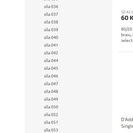
síla 036
50 Kč 
síla 037
60 
síla 038
80/20 
síla 039
brass,
síla 040
select
síla 041
síla 042
síla 044
síla 045
síla 046
síla 047
síla 048
síla 049
síla 050
síla 052
D'Add
síla 051
Singl
síla 053