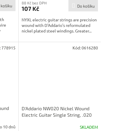
88 Kč bez DPH
 košíku
Do košíku
107 Kč
ith
NYXL electric guitar strings are precision
wire
wound with D'Addario's reformulated
y
nickel plated steel windings. Greater...
:
778915
Kód:
0616280
ound
D'Addario NW020 Nickel Wound
Electric Guitar Single String, .020
o 10 dnů
SKLADEM