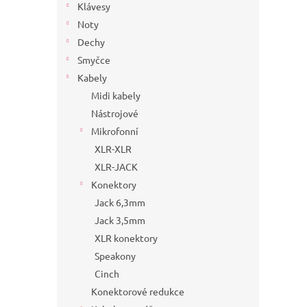
Klávesy
Noty
Dechy
Smyčce
Kabely
Midi kabely
Nástrojové
Mikrofonní
XLR-XLR
XLR-JACK
Konektory
Jack 6,3mm
Jack 3,5mm
XLR konektory
Speakony
Cinch
Konektorové redukce