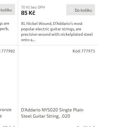
70 Kč bez DPH
 košíku
Do košíku
85 Kč
gs are
XL Nickel Wound, D'Addario's most
perb,
popular electric guitar strings, are
precision wound with nickelplated steel
onto a...
:
777982
Kód:
777973
Bronze
D'Addario NYS020 Single Plain
e
Steel Guitar String, .020