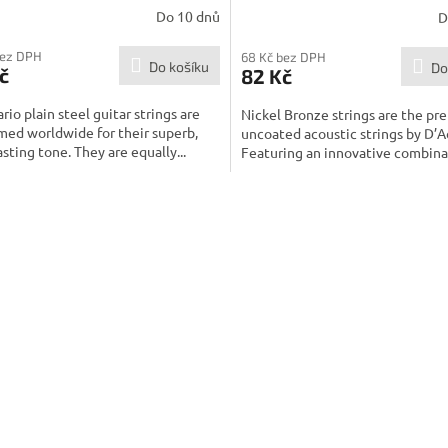
Do 10 dnů
D
bez DPH
68 Kč bez DPH
Do košíku
Do
č
82 Kč
rio plain steel guitar strings are
Nickel Bronze strings are the p
med worldwide for their superb,
uncoated acoustic strings by D’A
asting tone. They are equally...
Featuring an innovative combinati
O
v
l
á
d
a
c
í
p
r
v
k
y
v