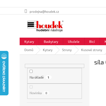
Přejít
prodejna@houdek.cz
na
obsah
Kytary
Baskytary
Ukulele
Bicí
Domů
Kytary
Struny
Kusové struny
P
síla
o
s
t
r
Na skladě
1
a
n
Novinka
n
0
í
p