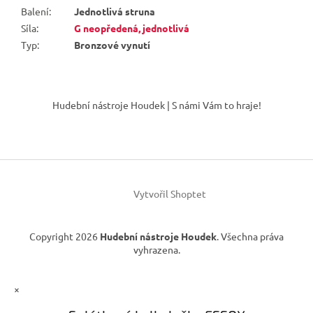
Balení
:
Jednotlivá struna
Síla
:
G neopředená, jednotlivá
Typ
:
Bronzové vynutí
Z
á
Hudební nástroje Houdek | S námi Vám to hraje!
p
a
t
í
Vytvořil Shoptet
Copyright 2026
Hudební nástroje Houdek
. Všechna práva
vyhrazena.
×