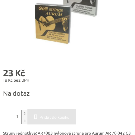
23 Kč
19 Kč bez DPH
Měrná
Na dotaz
cena:
Přidat do košíku
Struny jednotlivé: AR7003 nylonová struna pro Aurum AR 70 042 G3