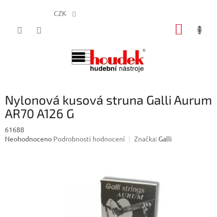
CZK
Přejít
NÁKUP
na
obsah
KOŠÍK
Nylonová kusová struna Galli Aurum
AR70 A126 G
61688
Průměrné
Neohodnoceno
Podrobnosti hodnocení
Značka:
Galli
hodnocení
produktu
je
0,0
z
5
hvězdiček.