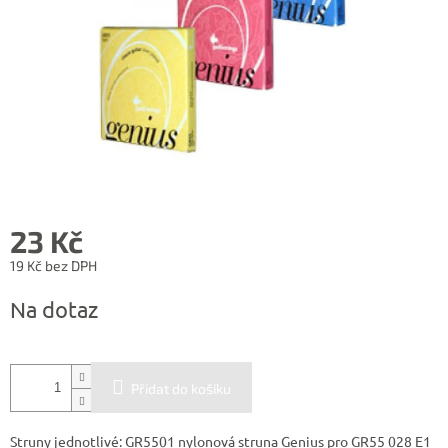
23 Kč
19 Kč bez DPH
Měrná
Na dotaz
cena:
Přidat do košíku
Struny jednotlivé: GR5501 nylonová struna Genius pro GR55 028 E1