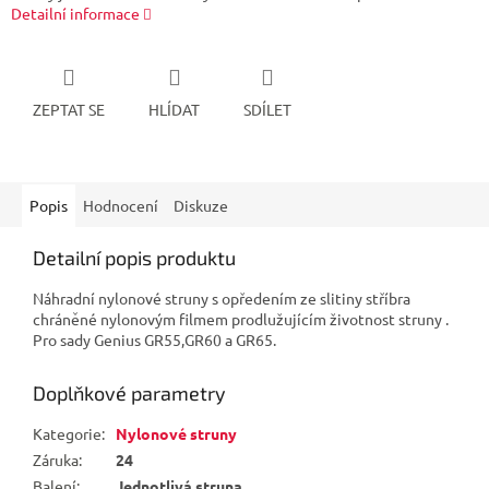
Detailní informace
ZEPTAT SE
HLÍDAT
SDÍLET
Popis
Hodnocení
Diskuze
Detailní popis produktu
Náhradní nylonové struny s opředením ze slitiny stříbra
chráněné nylonovým filmem prodlužujícím životnost struny .
Pro sady Genius GR55,GR60 a GR65.
Doplňkové parametry
Kategorie
:
Nylonové struny
Záruka
:
24
Balení
:
Jednotlivá struna