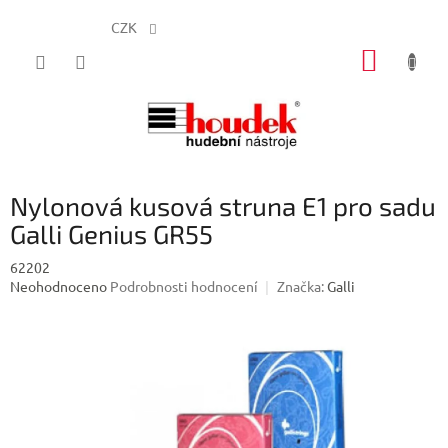
CZK
Přejít
NÁKUP
na
obsah
KOŠÍK
Nylonová kusová struna E1 pro sadu
Galli Genius GR55
62202
Průměrné
Neohodnoceno
Podrobnosti hodnocení
Značka:
Galli
hodnocení
produktu
je
0,0
z
5
hvězdiček.