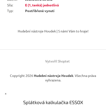
Síla
:
E (1, tenká) jednotlivá
Typ
:
Postříbřené vynutí
Z
á
Hudební nástroje Houdek | S námi Vám to hraje!
p
a
t
í
Vytvořil Shoptet
Copyright 2026
Hudební nástroje Houdek
. Všechna práva
vyhrazena.
×
Splátková kalkulačka ESSOX