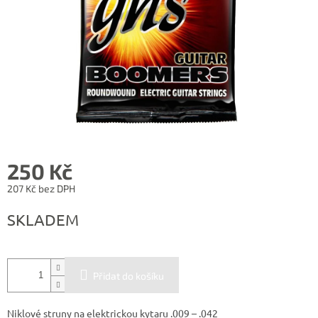
250 Kč
207 Kč bez DPH
Měrná
SKLADEM
cena:
Přidat do košíku
Niklové struny na elektrickou kytaru .009 – .042