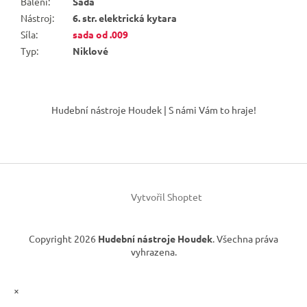
Balení
:
Sada
Nástroj
:
6. str. elektrická kytara
Síla
:
sada od .009
Typ
:
Niklové
Z
á
Hudební nástroje Houdek | S námi Vám to hraje!
p
a
t
í
Vytvořil Shoptet
Copyright 2026
Hudební nástroje Houdek
. Všechna práva
vyhrazena.
×