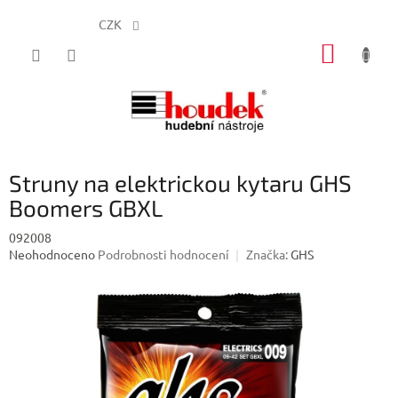
CZK
Přejít
NÁKUP
na
obsah
KOŠÍK
Struny na elektrickou kytaru GHS
Boomers GBXL
092008
Průměrné
Neohodnoceno
Podrobnosti hodnocení
Značka:
GHS
hodnocení
produktu
je
0,0
z
5
hvězdiček.