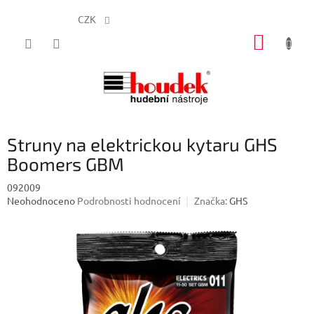
CZK
Přejít
NÁKUP
na
obsah
KOŠÍK
Struny na elektrickou kytaru GHS
Boomers GBM
092009
Průměrné
Neohodnoceno
Podrobnosti hodnocení
Značka:
GHS
hodnocení
produktu
je
0,0
z
5
hvězdiček.