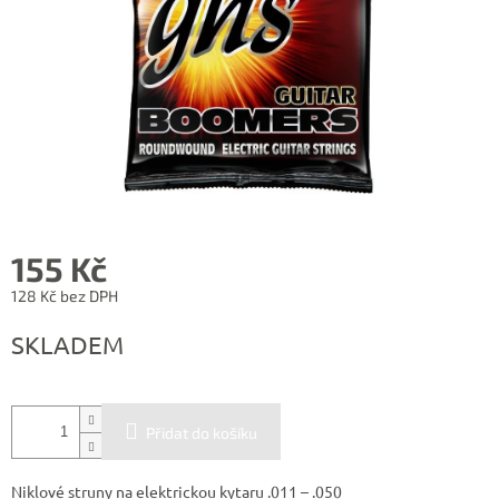
155 Kč
128 Kč bez DPH
Měrná
SKLADEM
cena:
Přidat do košíku
Niklové struny na elektrickou kytaru .011 – .050