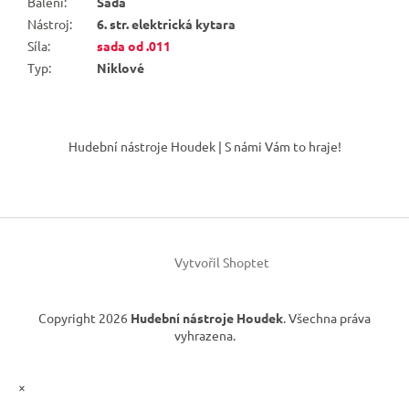
Balení
:
Sada
Nástroj
:
6. str. elektrická kytara
Síla
:
sada od .011
Typ
:
Niklové
Z
á
Hudební nástroje Houdek | S námi Vám to hraje!
p
a
t
í
Vytvořil Shoptet
Copyright 2026
Hudební nástroje Houdek
. Všechna práva
vyhrazena.
×