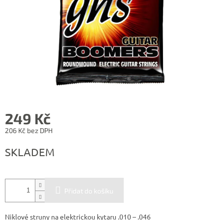
249 Kč
206 Kč bez DPH
Měrná
SKLADEM
cena:
Přidat do košíku
Niklové struny na elektrickou kytaru .010 – .046