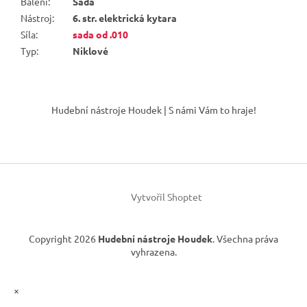
Balení
:
Sada
Nástroj
:
6. str. elektrická kytara
Síla
:
sada od .010
Typ
:
Niklové
Z
á
Hudební nástroje Houdek | S námi Vám to hraje!
p
a
t
í
Vytvořil Shoptet
Copyright 2026
Hudební nástroje Houdek
. Všechna práva
vyhrazena.
×