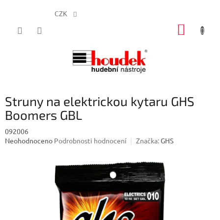
CZK
Přejít
NÁKUP
na
obsah
KOŠÍK
Struny na elektrickou kytaru GHS
Boomers GBL
092006
Průměrné
Neohodnoceno
Podrobnosti hodnocení
Značka:
GHS
hodnocení
produktu
je
0,0
z
5
hvězdiček.