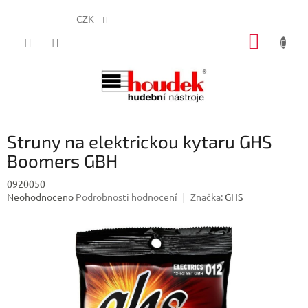
CZK
Přejít
NÁKUP
na
obsah
KOŠÍK
Struny na elektrickou kytaru GHS
Boomers GBH
0920050
Průměrné
Neohodnoceno
Podrobnosti hodnocení
Značka:
GHS
hodnocení
produktu
je
0,0
z
5
hvězdiček.