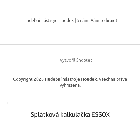
Z
á
Hudební nástroje Houdek | S námi Vám to hraje!
p
a
t
í
Vytvořil Shoptet
Copyright 2026
Hudební nástroje Houdek
. Všechna práva
vyhrazena.
×
Splátková kalkulačka ESSOX