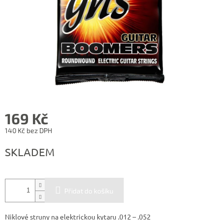
169 Kč
140 Kč bez DPH
Měrná
SKLADEM
cena:
Přidat do košíku
Niklové struny na elektrickou kytaru .012 – .052