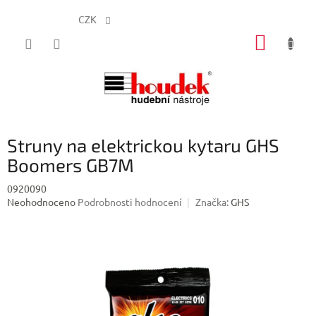
CZK
Přejít
NÁKUP
na
obsah
KOŠÍK
Struny na elektrickou kytaru GHS
Boomers GB7M
0920090
Průměrné
Neohodnoceno
Podrobnosti hodnocení
Značka:
GHS
hodnocení
produktu
je
0,0
z
5
hvězdiček.