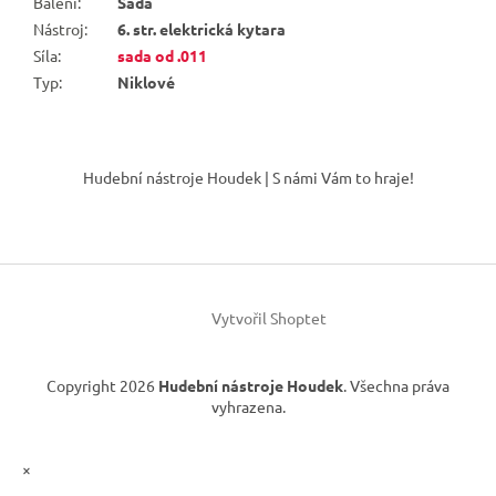
Balení
:
Sada
Nástroj
:
6. str. elektrická kytara
Síla
:
sada od .011
Typ
:
Niklové
Z
á
Hudební nástroje Houdek | S námi Vám to hraje!
p
a
t
í
Vytvořil Shoptet
Copyright 2026
Hudební nástroje Houdek
. Všechna práva
vyhrazena.
×