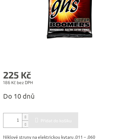
225 Kč
186 Kč bez DPH
Měrná
Do 10 dnů
cena:
Přidat do košíku
Niklové struny na elektrickou kytaru .011 – .060