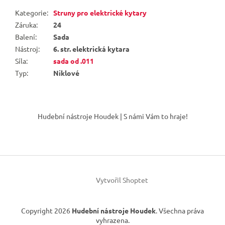
Kategorie
:
Struny pro elektrické kytary
Záruka
:
24
Balení
:
Sada
Nástroj
:
6. str. elektrická kytara
Síla
:
sada od .011
Typ
:
Niklové
Z
á
Hudební nástroje Houdek | S námi Vám to hraje!
p
a
t
í
Vytvořil Shoptet
Copyright 2026
Hudební nástroje Houdek
. Všechna práva
vyhrazena.