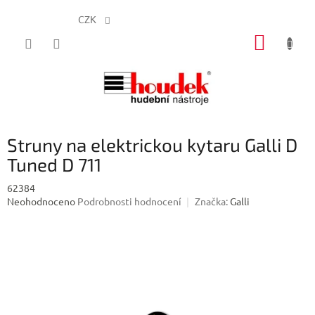
CZK
Přejít
NÁKUP
na
obsah
KOŠÍK
Struny na elektrickou kytaru Galli D
Tuned D 711
62384
Průměrné
Neohodnoceno
Podrobnosti hodnocení
Značka:
Galli
hodnocení
produktu
je
0,0
z
5
hvězdiček.