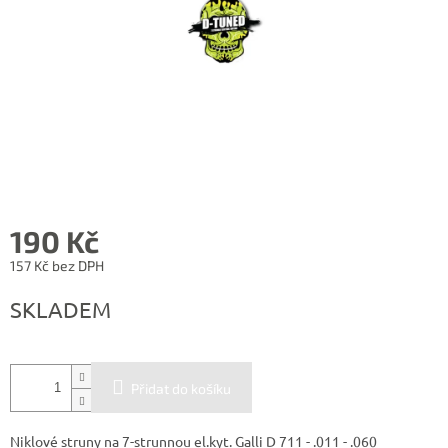
190 Kč
157 Kč bez DPH
Měrná
SKLADEM
cena:
Přidat do košíku
Niklové struny na 7-strunnou el.kyt. Galli D 711 - .011 - .060