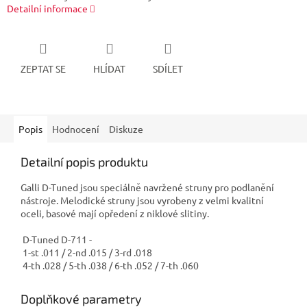
Detailní informace
ZEPTAT SE
HLÍDAT
SDÍLET
Popis
Hodnocení
Diskuze
Detailní popis produktu
Galli D-Tuned jsou speciálně navržené struny pro podlanění
nástroje. Melodické struny jsou vyrobeny z velmi kvalitní
oceli, basové mají opředení z niklové slitiny.
D-Tuned D-711 -
1-st .011 / 2-nd .015 / 3-rd .018
4-th .028 / 5-th .038 / 6-th .052 / 7-th .060
Doplňkové parametry