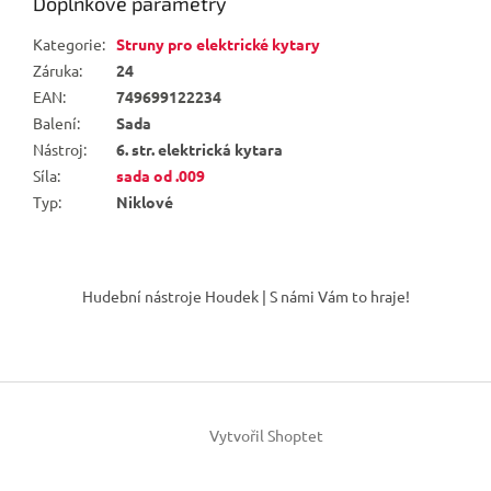
Doplňkové parametry
Kategorie
:
Struny pro elektrické kytary
Záruka
:
24
EAN
:
749699122234
Balení
:
Sada
Nástroj
:
6. str. elektrická kytara
Síla
:
sada od .009
Typ
:
Niklové
Z
á
Hudební nástroje Houdek | S námi Vám to hraje!
p
a
t
í
Vytvořil Shoptet