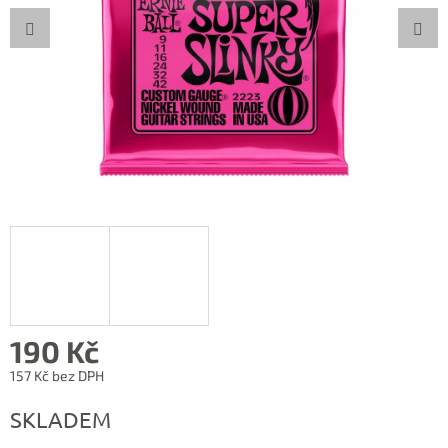
190 Kč
157 Kč bez DPH
Měrná
SKLADEM
cena: