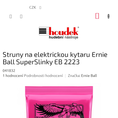
CZK
Přejít
NÁKUP
na
obsah
KOŠÍK
Struny na elektrickou kytaru Ernie
Ball SuperSlinky EB 2223
041832
Průměrné
1 hodnocení
Podrobnosti hodnocení
Značka:
Ernie Ball
hodnocení
produktu
je
5,0
z
5
hvězdiček.