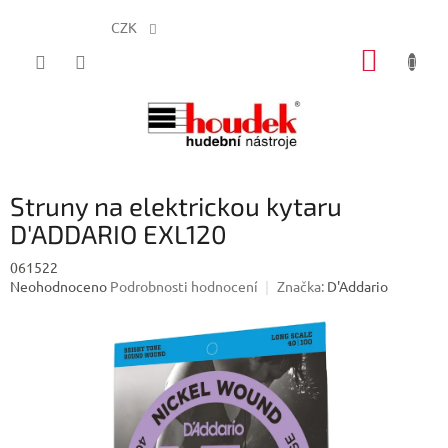
CZK
Přejít
NÁKUP
na
obsah
KOŠÍK
Struny na elektrickou kytaru
D'ADDARIO EXL120
061522
Průměrné
Neohodnoceno
Podrobnosti hodnocení
Značka:
D'Addario
hodnocení
produktu
je
0,0
z
5
hvězdiček.