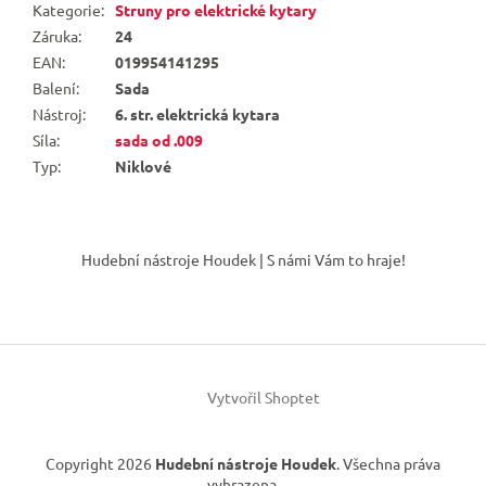
Kategorie
:
Struny pro elektrické kytary
Záruka
:
24
EAN
:
019954141295
Balení
:
Sada
Nástroj
:
6. str. elektrická kytara
Síla
:
sada od .009
Typ
:
Niklové
Z
á
Hudební nástroje Houdek | S námi Vám to hraje!
p
a
t
í
Vytvořil Shoptet
Copyright 2026
Hudební nástroje Houdek
. Všechna práva
vyhrazena.