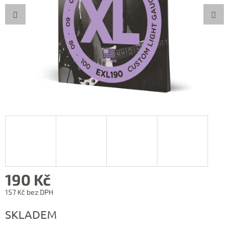
190 Kč
157 Kč bez DPH
Měrná
SKLADEM
cena: