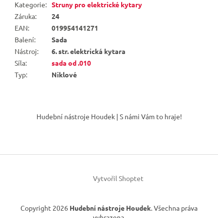
Kategorie
:
Struny pro elektrické kytary
Záruka
:
24
EAN
:
019954141271
Balení
:
Sada
Nástroj
:
6. str. elektrická kytara
Síla
:
sada od .010
Typ
:
Niklové
Z
á
Hudební nástroje Houdek | S námi Vám to hraje!
p
a
t
í
Vytvořil Shoptet
Copyright 2026
Hudební nástroje Houdek
. Všechna práva
vyhrazena.