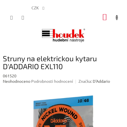
CZK
Přejít
NÁKUP
na
obsah
KOŠÍK
Struny na elektrickou kytaru
D'ADDARIO EXL110
061520
Průměrné
Neohodnoceno
Podrobnosti hodnocení
Značka:
D'Addario
hodnocení
produktu
je
0,0
z
5
hvězdiček.