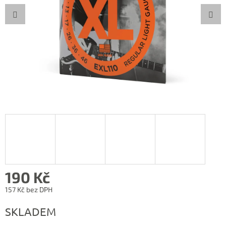
190 Kč
157 Kč bez DPH
Měrná
SKLADEM
cena: