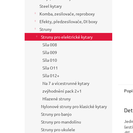
a
Steel kytary
n
Komba, zesilovače, reproboxy
e
Efekty, předzesilovače, DI boxy
l
Struny
Struny pro elektrické kytary
Síla 008
Síla 009
Síla 010
Síla O11
Síla 012+
Na 7 a vícestrunné kytary
Popi
zvýhodnění pack 2+1
Hlazené struny
Nylonové struny pro klasické kytary
Det
Struny pro banjo
Jedn
Struny pro mandolínu
šest
Struny pro ukulele
-PS.