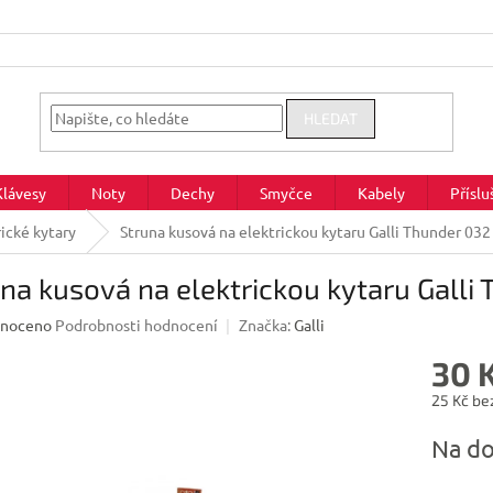
HLEDAT
Klávesy
Noty
Dechy
Smyčce
Kabely
Příslu
rické kytary
Struna kusová na elektrickou kytaru Galli Thunder 032
na kusová na elektrickou kytaru Galli
né
noceno
Podrobnosti hodnocení
Značka:
Galli
ení
30 
u
25 Kč be
Měrná
Na do
cena:
ek.