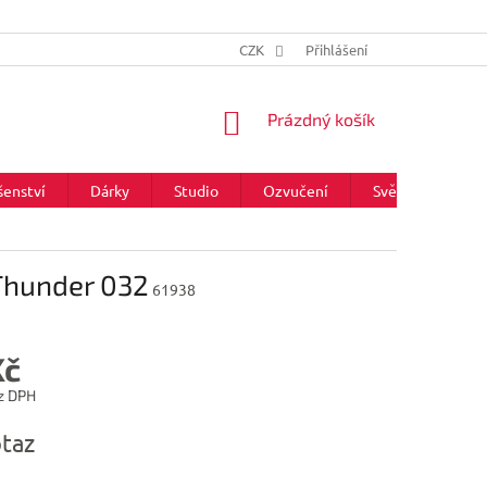
CZK
Přihlášení
NÁKUPNÍ
Prázdný košík
KOŠÍK
šenství
Dárky
Studio
Ozvučení
Světla
Zna
 Thunder 032
61938
Kč
z DPH
taz