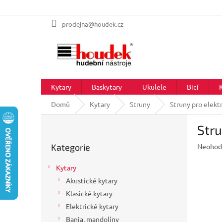
Přejít
prodejna@houdek.cz
na
obsah
Kytary
Baskytary
Ukulele
Bicí
Domů
Kytary
Struny
Struny pro elekt
P
Stru
o
Přeskočit
s
Průměr
Kategorie
Neohod
kategorie
t
hodnoc
r
produkt
Kytary
a
je
Akustické kytary
n
0,0
z
Klasické kytary
n
5
í
Elektrické kytary
hvězdič
p
Banja, mandolíny