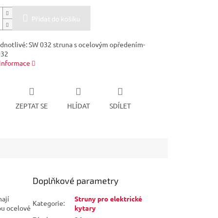
Přidat do košíku
ednotlivé: SW 032 struna s ocelovým opředením-
032
 informace
ZEPTAT SE
HLÍDAT
SDÍLET
Doplňkové parametry
ají
Struny pro elektrické
Kategorie
:
ou ocelové
kytary