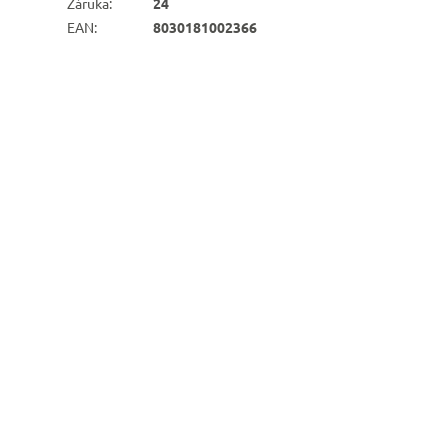
Záruka
:
24
EAN
:
8030181002366