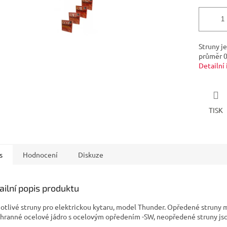
Struny j
průměr 
Detailní
TISK
s
Hodnocení
Diskuze
ailní popis produktu
otlivé struny pro elektrickou kytaru, model Thunder. Opředené struny m
ihranné ocelové jádro s ocelovým opředením -SW, neopředené struny js