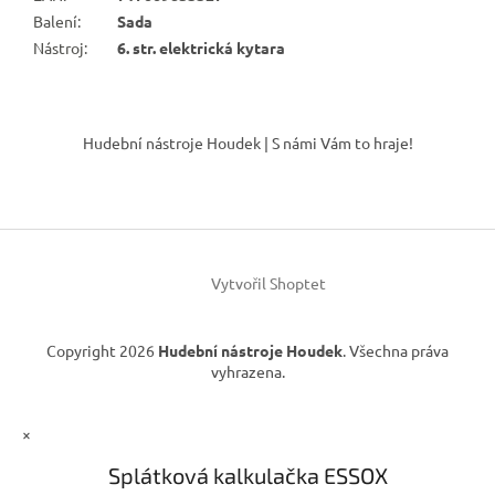
Balení
:
Sada
Nástroj
:
6. str. elektrická kytara
Z
á
Hudební nástroje Houdek | S námi Vám to hraje!
p
a
t
í
Vytvořil Shoptet
Copyright 2026
Hudební nástroje Houdek
. Všechna práva
vyhrazena.
×
Splátková kalkulačka ESSOX