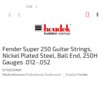
CZK
Přejít
NÁKUP
na
obsah
KOŠÍK
Fender Super 250 Guitar Strings,
Nickel Plated Steel, Ball End, 250H
Gauges .012-.052
0730250409
Průměrné
Neohodnoceno
Podrobnosti hodnocení
Značka:
Fender
hodnocení
produktu
je
0,0
z
5
hvězdiček.