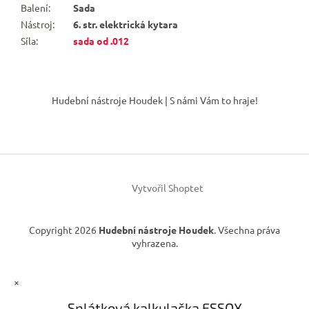
Balení
:
Sada
Nástroj
:
6. str. elektrická kytara
Síla
:
sada od .012
Z
á
Hudební nástroje Houdek | S námi Vám to hraje!
p
a
t
í
Vytvořil Shoptet
Copyright 2026
Hudební nástroje Houdek
. Všechna práva
vyhrazena.
×
Splátková kalkulačka ESSOX