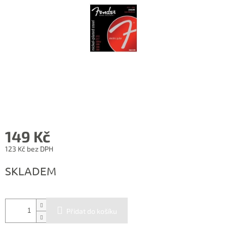
149 Kč
123 Kč bez DPH
Měrná
SKLADEM
cena:
Přidat do košíku