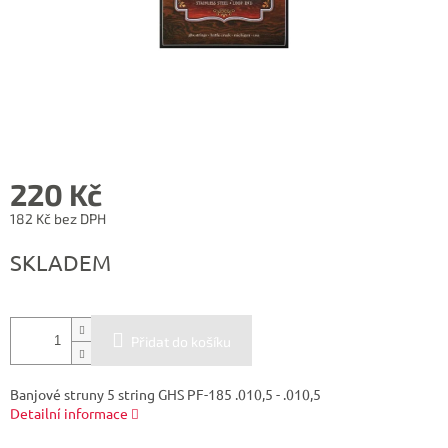
220 Kč
182 Kč bez DPH
Měrná
SKLADEM
cena:
Přidat do košíku
Banjové struny 5 string GHS PF-185 .010,5 - .010,5
Detailní informace