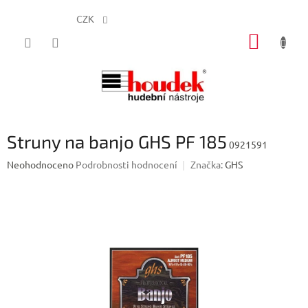
CZK
Přejít
NÁKUP
na
obsah
KOŠÍK
Struny na banjo GHS PF 185
0921591
Průměrné
Neohodnoceno
Podrobnosti hodnocení
Značka:
GHS
hodnocení
produktu
je
0,0
z
5
hvězdiček.