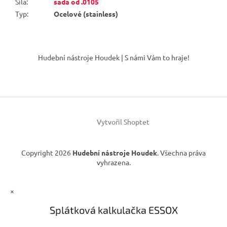
Síla
:
sada od .0105
Typ
:
Ocelové (stainless)
Z
á
Hudební nástroje Houdek | S námi Vám to hraje!
p
a
t
í
Vytvořil Shoptet
Copyright 2026
Hudební nástroje Houdek
. Všechna práva
vyhrazena.
×
Splátková kalkulačka ESSOX