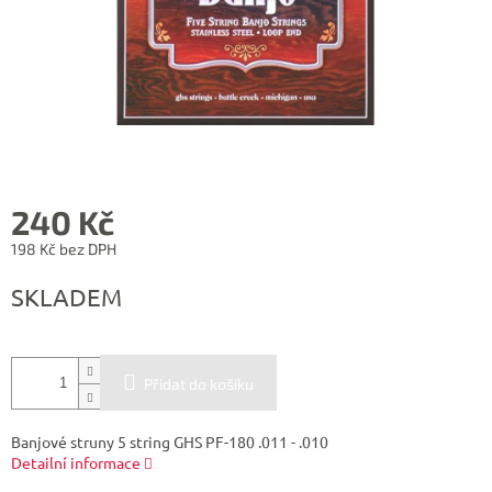
240 Kč
198 Kč bez DPH
Měrná
SKLADEM
cena:
Přidat do košíku
Banjové struny 5 string GHS PF-180 .011 - .010
Detailní informace