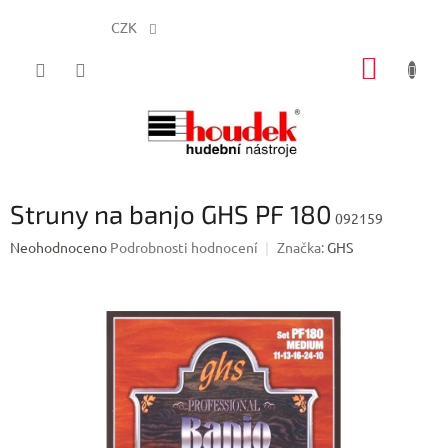
CZK
Přejít
NÁKUP
na
obsah
KOŠÍK
Struny na banjo GHS PF 180
092159
Průměrné
Neohodnoceno
Podrobnosti hodnocení
Značka:
GHS
hodnocení
produktu
je
0,0
z
5
hvězdiček.