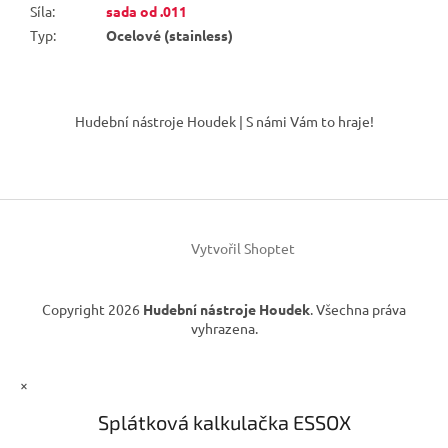
Síla
:
sada od .011
Typ
:
Ocelové (stainless)
Z
á
Hudební nástroje Houdek | S námi Vám to hraje!
p
a
t
í
Vytvořil Shoptet
Copyright 2026
Hudební nástroje Houdek
. Všechna práva
vyhrazena.
×
Splátková kalkulačka ESSOX