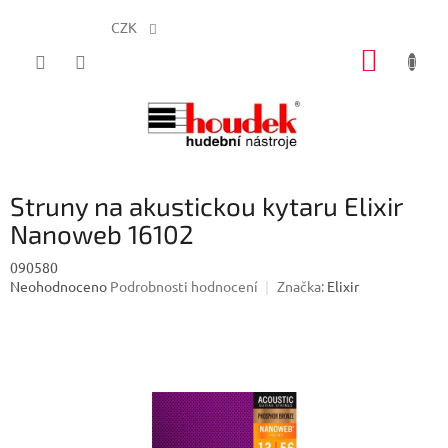
CZK
Přejít
NÁKUP
na
obsah
KOŠÍK
Struny na akustickou kytaru Elixir
Nanoweb 16102
090580
Průměrné
Neohodnoceno
Podrobnosti hodnocení
Značka:
Elixir
hodnocení
produktu
je
0,0
z
5
hvězdiček.