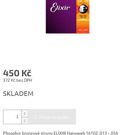
450 Kč
372 Kč bez DPH
Měrná
SKLADEM
cena:
Přidat do košíku
Phosphor bronzové struny ELIXIR Nanoweb 16102 .013 - .056