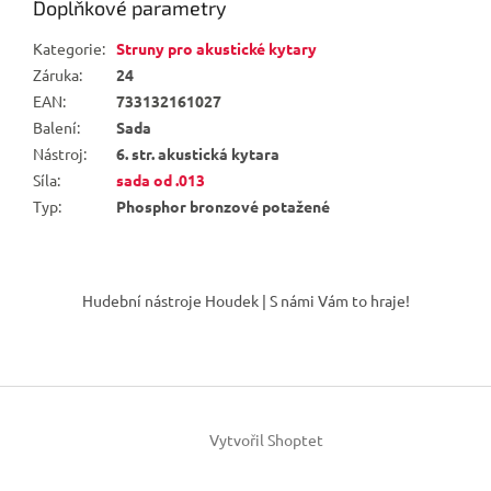
Doplňkové parametry
Kategorie
:
Struny pro akustické kytary
Záruka
:
24
EAN
:
733132161027
Balení
:
Sada
Nástroj
:
6. str. akustická kytara
Síla
:
sada od .013
Typ
:
Phosphor bronzové potažené
Z
á
Hudební nástroje Houdek | S námi Vám to hraje!
p
a
t
í
Vytvořil Shoptet