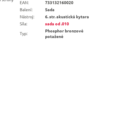
EAN
:
733132160020
Balení
:
Sada
Nástroj
:
6. str. akustická kytara
Síla
:
sada od .010
Phosphor bronzové
Typ
:
potažené