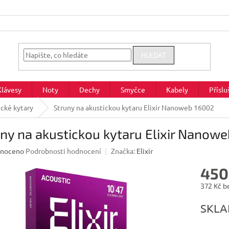
HLEDAT
Klávesy
Noty
Dechy
Smyčce
Kabely
Příslu
ické kytary
Struny na akustickou kytaru Elixir Nanoweb 16002
ny na akustickou kytaru Elixir Nanow
né
noceno
Podrobnosti hodnocení
Značka:
Elixir
ení
450
u
372 Kč b
Měrná
SKL
cena:
ek.