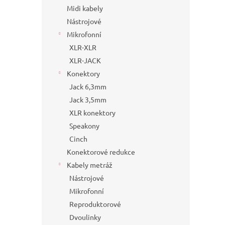
Midi kabely
Nástrojové
Mikrofonní
XLR-XLR
XLR-JACK
Konektory
Jack 6,3mm
Jack 3,5mm
XLR konektory
Speakony
Cinch
Konektorové redukce
Kabely metráž
Nástrojové
Mikrofonní
Reproduktorové
Dvoulinky