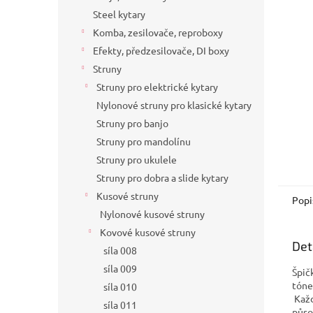
a
Steel kytary
n
Komba, zesilovače, reproboxy
e
Efekty, předzesilovače, DI boxy
l
Struny
Struny pro elektrické kytary
Nylonové struny pro klasické kytary
Struny pro banjo
Struny pro mandolínu
Struny pro ukulele
Struny pro dobra a slide kytary
Kusové struny
Popi
Nylonové kusové struny
Kovové kusové struny
Det
síla 008
síla 009
Špič
tóne
síla 010
Každ
síla 011
půso