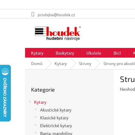
Přejít
prodejna@houdek.cz
na
obsah
Kytary
Baskytary
Ukulele
Bicí
Domů
Kytary
Struny
Struny pro akust
P
Stru
o
Přeskočit
s
Průměr
Kategorie
Neohod
kategorie
t
hodnoc
r
produkt
Kytary
a
je
Akustické kytary
n
0,0
z
Klasické kytary
n
5
í
Elektrické kytary
hvězdič
p
Banja, mandolíny