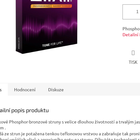
Phosphor
Detailní
TISK
s
Hodnocení
Diskuze
ailní popis produktu
kové Phosphor-bronzové struny s velice dlouhou životností a trvalým j
m .
á ze strun je potažena tenkou teflonovou vrstvou a zabraňuje tak proni
bení vnějších vlivů a agresivního potu na strunu. Díky této technologii s