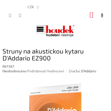
CZK
Přejít
NÁKUP
na
obsah
KOŠÍK
Struny na akustickou kytaru
D'Addario EZ900
061567
Průměrné
Neohodnoceno
Podrobnosti hodnocení
Značka:
D'Addario
hodnocení
produktu
je
0,0
z
5
hvězdiček.