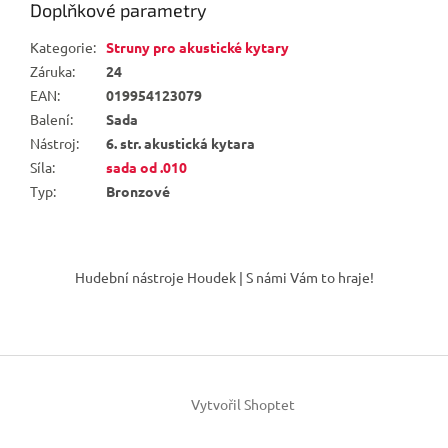
Doplňkové parametry
Kategorie
:
Struny pro akustické kytary
Záruka
:
24
EAN
:
019954123079
Balení
:
Sada
Nástroj
:
6. str. akustická kytara
Síla
:
sada od .010
Typ
:
Bronzové
Z
á
Hudební nástroje Houdek | S námi Vám to hraje!
p
a
t
í
Vytvořil Shoptet