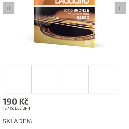
190 Kč
157 Kč bez DPH
Měrná
SKLADEM
cena: