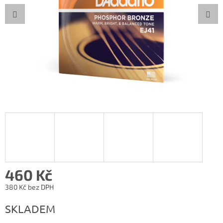
460 Kč
380 Kč bez DPH
Měrná
SKLADEM
cena: