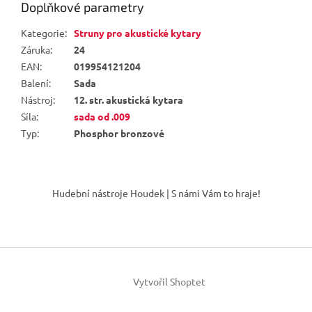
Doplňkové parametry
Kategorie
:
Struny pro akustické kytary
Záruka
:
24
EAN
:
019954121204
Balení
:
Sada
Nástroj
:
12. str. akustická kytara
Síla
:
sada od .009
Typ
:
Phosphor bronzové
Z
á
Hudební nástroje Houdek | S námi Vám to hraje!
p
a
t
í
Vytvořil Shoptet