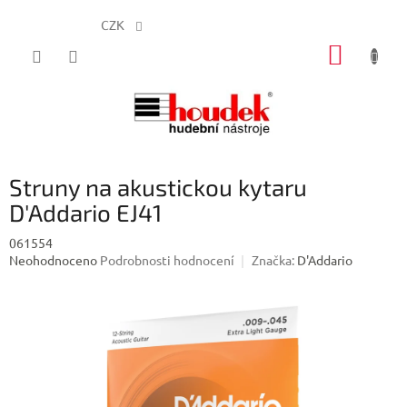
CZK
Přejít
NÁKUP
na
obsah
KOŠÍK
Struny na akustickou kytaru
D'Addario EJ41
061554
Průměrné
Neohodnoceno
Podrobnosti hodnocení
Značka:
D'Addario
hodnocení
produktu
je
0,0
z
5
hvězdiček.