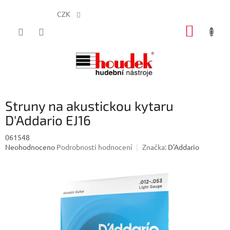
CZK
Přejít
NÁKUP
na
obsah
KOŠÍK
Struny na akustickou kytaru
D'Addario EJ16
061548
Průměrné
Neohodnoceno
Podrobnosti hodnocení
Značka:
D'Addario
hodnocení
produktu
je
0,0
z
5
hvězdiček.