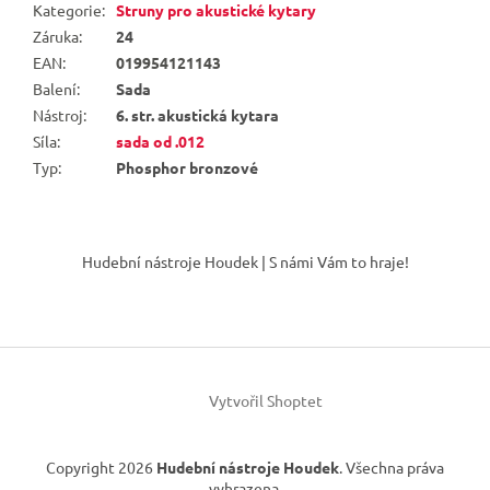
Kategorie
:
Struny pro akustické kytary
Záruka
:
24
EAN
:
019954121143
Balení
:
Sada
Nástroj
:
6. str. akustická kytara
Síla
:
sada od .012
Typ
:
Phosphor bronzové
Z
á
Hudební nástroje Houdek | S námi Vám to hraje!
p
a
t
í
Vytvořil Shoptet
Copyright 2026
Hudební nástroje Houdek
. Všechna práva
vyhrazena.