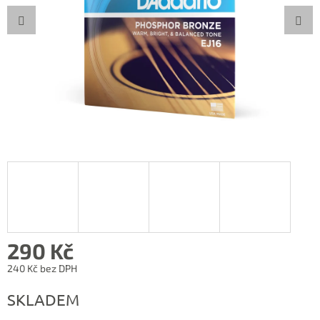
290 Kč
240 Kč bez DPH
Měrná
SKLADEM
cena: