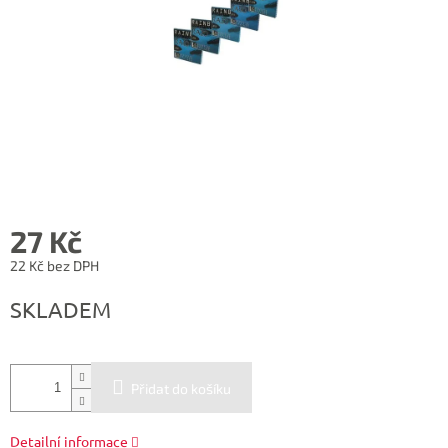
27 Kč
22 Kč bez DPH
Měrná
SKLADEM
cena:
Přidat do košíku
Detailní informace