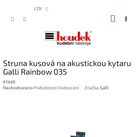
CZK
Přejít
NÁKUP
na
obsah
KOŠÍK
Struna kusová na akustickou kytaru
Galli Rainbow 035
61668
Průměrné
Neohodnoceno
Podrobnosti hodnocení
Značka:
Galli
hodnocení
produktu
je
0,0
z
5
hvězdiček.