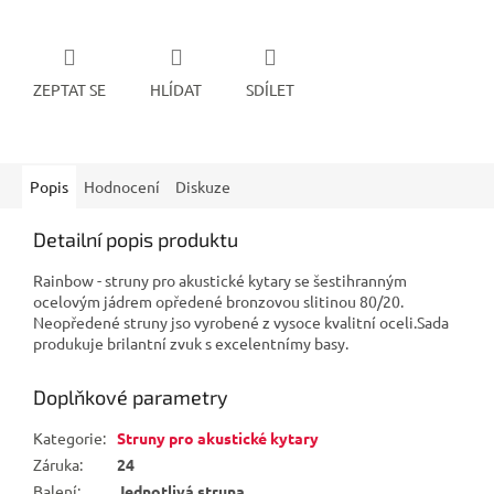
ZEPTAT SE
HLÍDAT
SDÍLET
Popis
Hodnocení
Diskuze
Detailní popis produktu
Rainbow - struny pro akustické kytary se šestihranným
ocelovým jádrem opředené bronzovou slitinou 80/20.
Neopředené struny jso vyrobené z vysoce kvalitní oceli.Sada
produkuje brilantní zvuk s excelentnímy basy.
Doplňkové parametry
Kategorie
:
Struny pro akustické kytary
Záruka
:
24
Balení
:
Jednotlivá struna