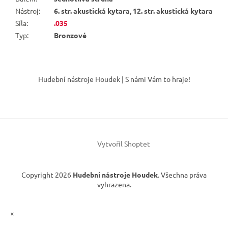
Nástroj
:
6. str. akustická kytara, 12. str. akustická kytara
Síla
:
.035
Typ
:
Bronzové
Z
á
Hudební nástroje Houdek | S námi Vám to hraje!
p
a
t
í
Vytvořil Shoptet
Copyright 2026
Hudební nástroje Houdek
. Všechna práva
vyhrazena.
×