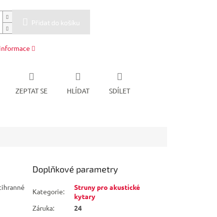
Přidat do košíku
 informace
ZEPTAT SE
HLÍDAT
SDÍLET
Doplňkové parametry
stihranné
Struny pro akustické
Kategorie
:
kytary
Záruka
:
24