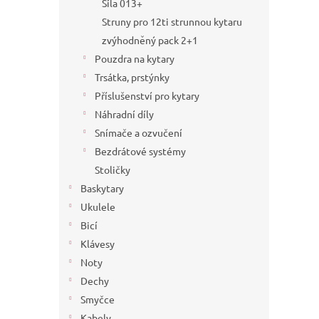
Síla 013+
Struny pro 12ti strunnou kytaru
zvýhodněný pack 2+1
Pouzdra na kytary
Trsátka, prstýnky
Příslušenství pro kytary
Náhradní díly
Snímače a ozvučení
Bezdrátové systémy
Stoličky
Baskytary
Ukulele
Bicí
Klávesy
Noty
Dechy
Smyčce
Kabely