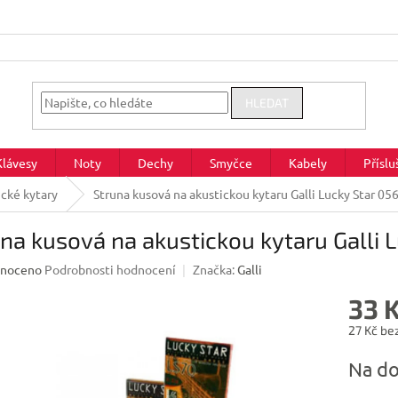
HLEDAT
Klávesy
Noty
Dechy
Smyčce
Kabely
Příslu
ické kytary
Struna kusová na akustickou kytaru Galli Lucky Star 05
na kusová na akustickou kytaru Galli 
né
noceno
Podrobnosti hodnocení
Značka:
Galli
ení
33 
u
27 Kč be
Měrná
Na do
cena:
ek.