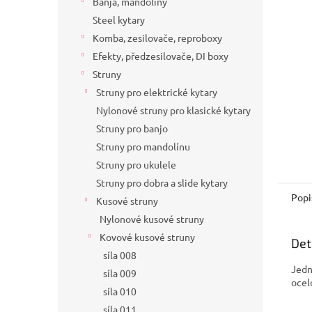
Banja, mandolíny
a
Steel kytary
n
Komba, zesilovače, reproboxy
e
Efekty, předzesilovače, DI boxy
l
Struny
Struny pro elektrické kytary
Nylonové struny pro klasické kytary
Struny pro banjo
Struny pro mandolínu
Struny pro ukulele
Struny pro dobra a slide kytary
Popi
Kusové struny
Nylonové kusové struny
Kovové kusové struny
Det
síla 008
Jedn
síla 009
ocel
síla 010
síla 011