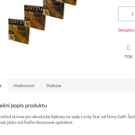
Detailní
TISK
s
Hodnocení
Diskuze
ailní popis produktu
otlivá struna pro akustické kyktary ze sady Lucky Star od firmy Galli. Še
ové jádro má fosfor-bronzové opředení.