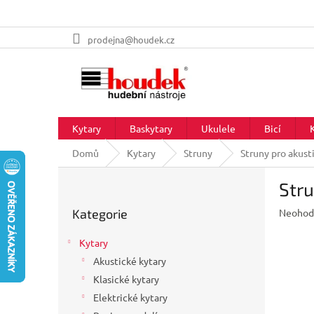
Přejít
prodejna@houdek.cz
na
obsah
Kytary
Baskytary
Ukulele
Bicí
Domů
Kytary
Struny
Struny pro akust
P
Stru
o
Přeskočit
s
Průměr
Kategorie
Neohod
kategorie
t
hodnoc
r
produkt
Kytary
a
je
Akustické kytary
n
0,0
z
Klasické kytary
n
5
í
Elektrické kytary
hvězdič
p