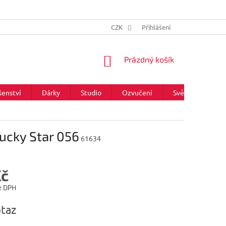
CZK
Přihlášení
NÁKUPNÍ
Prázdný košík
KOŠÍK
šenství
Dárky
Studio
Ozvučení
Světla
Zna
6
Lucky Star 056
61634
Kč
z DPH
taz