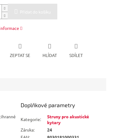
Přidat do košíku
 informace
ZEPTAT SE
HLÍDAT
SDÍLET
Doplňkové parametry
stihranné
Struny pro akustické
Kategorie
:
kytary
Záruka
:
24
EAN
:
8030181000331