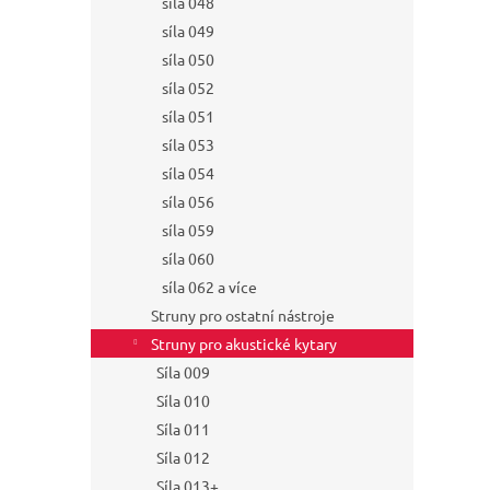
síla 048
síla 049
síla 050
síla 052
síla 051
síla 053
síla 054
síla 056
síla 059
síla 060
síla 062 a více
Struny pro ostatní nástroje
Struny pro akustické kytary
Síla 009
Síla 010
Síla 011
Síla 012
Síla 013+