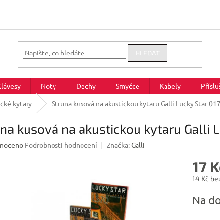
HLEDAT
Klávesy
Noty
Dechy
Smyčce
Kabely
Příslu
ické kytary
Struna kusová na akustickou kytaru Galli Lucky Star 01
na kusová na akustickou kytaru Galli L
né
noceno
Podrobnosti hodnocení
Značka:
Galli
ení
17 K
u
14 Kč be
Měrná
Na do
cena:
ek.