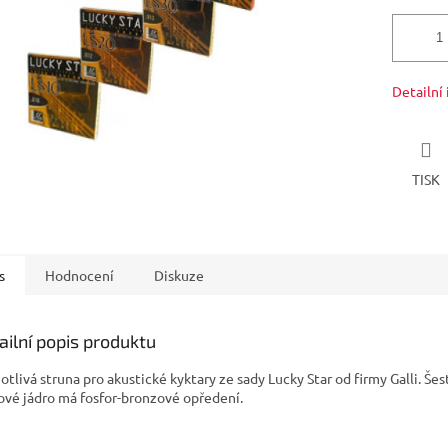
Detailní
TISK
s
Hodnocení
Diskuze
ailní popis produktu
otlivá struna pro akustické kyktary ze sady Lucky Star od firmy Galli. Še
ové jádro má fosfor-bronzové opředení.