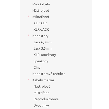
Midi kabely
Nástrojové
Mikrofonní
XLR-XLR
XLR-JACK
Konektory
Jack 6,3mm
Jack 3,5mm
XLR konektory
Speakony
Cinch
Konektorové redukce
Kabely metráž
Nástrojové
Mikrofonní
Reproduktorové
Dvoulinky