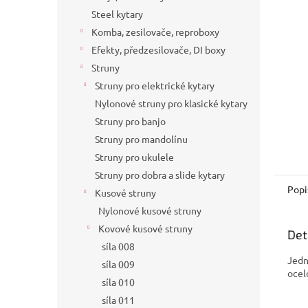
a
Steel kytary
n
Komba, zesilovače, reproboxy
e
Efekty, předzesilovače, DI boxy
l
Struny
Struny pro elektrické kytary
Nylonové struny pro klasické kytary
Struny pro banjo
Struny pro mandolínu
Struny pro ukulele
Struny pro dobra a slide kytary
Popi
Kusové struny
Nylonové kusové struny
Kovové kusové struny
Det
síla 008
Jedn
síla 009
ocel
síla 010
síla 011