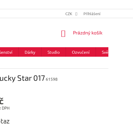
CZK
Přihlášení
NÁKUPNÍ
Prázdný košík
KOŠÍK
šenství
Dárky
Studio
Ozvučení
Světla
Zna
7
ucky Star 017
61598
č
z DPH
taz