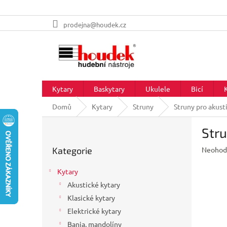
Přejít
prodejna@houdek.cz
na
obsah
Kytary
Baskytary
Ukulele
Bicí
Domů
Kytary
Struny
Struny pro akust
P
Stru
o
Přeskočit
s
Průměr
Kategorie
Neohod
kategorie
t
hodnoc
r
produkt
Kytary
a
je
Akustické kytary
n
0,0
z
Klasické kytary
n
5
í
Elektrické kytary
hvězdič
p
Banja, mandolíny