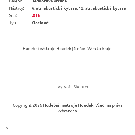
Balení
:
Jednotlivá struna
Nástroj
:
6. str. akustická kytara, 12. str. akustická kytara
Síla
:
.015
Typ
:
Ocelové
Z
á
Hudební nástroje Houdek | S námi Vám to hraje!
p
a
t
í
Vytvořil Shoptet
Copyright 2026
Hudební nástroje Houdek
. Všechna práva
vyhrazena.
×