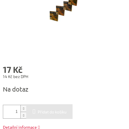
17 Kč
14 Kč bez DPH
Měrná
Na dotaz
cena:
Přidat do košíku
Detailní informace