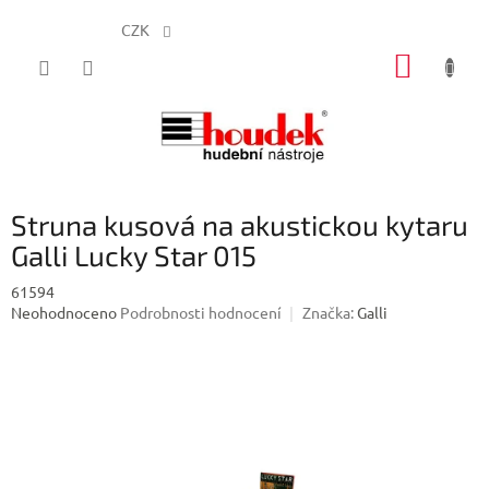
CZK
Přejít
NÁKUP
na
obsah
KOŠÍK
Struna kusová na akustickou kytaru
Galli Lucky Star 015
61594
Průměrné
Neohodnoceno
Podrobnosti hodnocení
Značka:
Galli
hodnocení
produktu
je
0,0
z
5
hvězdiček.