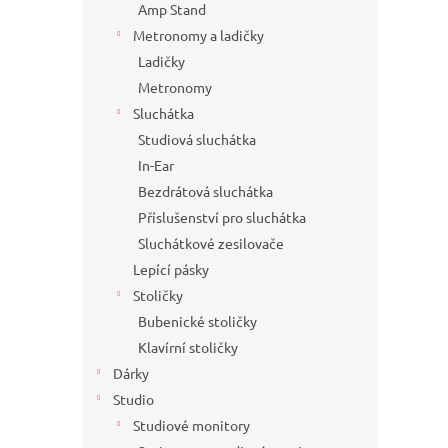
Amp Stand
Metronomy a ladičky
Ladičky
Metronomy
Sluchátka
Studiová sluchátka
In-Ear
Bezdrátová sluchátka
Příslušenství pro sluchátka
Sluchátkové zesilovače
Lepící pásky
Stoličky
Bubenické stoličky
Klavírní stoličky
Dárky
Studio
Studiové monitory