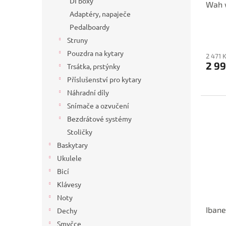
DI boxy
Wah 
Adaptéry, napaječe
Pedalboardy
Struny
Pouzdra na kytary
2 471 
2 99
Trsátka, prstýnky
Příslušenství pro kytary
Náhradní díly
Snímače a ozvučení
Bezdrátové systémy
Stoličky
Baskytary
Ukulele
Bicí
Klávesy
Noty
Iban
Dechy
Smyčce