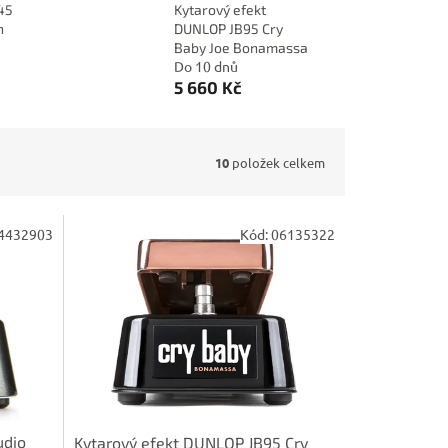
45
Kytarový efekt
h
DUNLOP JB95 Cry
Baby Joe Bonamassa
Do 10 dnů
5 660 Kč
10
položek celkem
4432903
Kód:
06135322
udio
Kytarový efekt DUNLOP JB95 Cry