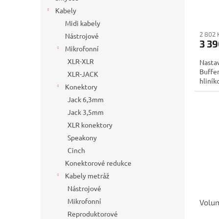
Kabely
Midi kabely
2 802 
Nástrojové
3 39
Mikrofonní
XLR-XLR
Nasta
Buffer
XLR-JACK
hliník
Konektory
Jack 6,3mm
Jack 3,5mm
XLR konektory
Speakony
Cinch
Konektorové redukce
Kabely metráž
Nástrojové
Mikrofonní
Volu
Reproduktorové