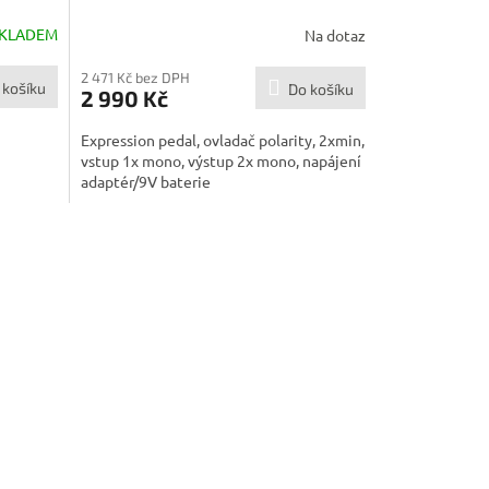
R
KLADEM
Na dotaz
M
2 471 Kč bez DPH
 košíku
Do košíku
2 990 Kč
A
Expression pedal, ovladač polarity, 2xmin,
vstup 1x mono, výstup 2x mono, napájení
adaptér/9V baterie