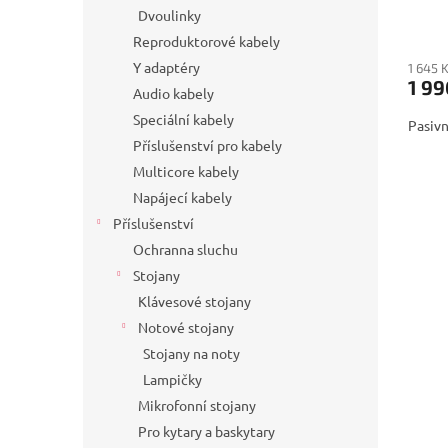
Dvoulinky
Reproduktorové kabely
Y adaptéry
1 645 
1 99
Audio kabely
Speciální kabely
Pasiv
Příslušenství pro kabely
Multicore kabely
Napájecí kabely
Příslušenství
Ochranna sluchu
Stojany
Klávesové stojany
Notové stojany
Stojany na noty
Lampičky
Mikrofonní stojany
Pro kytary a baskytary