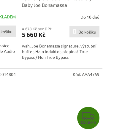
Baby Joe Bonamassa
KLADEM
Do 10 dnů
4 678 Kč bez DPH
 košíku
Do košíku
5 660 Kč
práce
wah, Joe Bonamassa signature, výstupní
de Audio
buffer, Halo induktor, přepínač True
Bypass / Non True Bypass
0014804
Kód:
AAA4759
Z
ZDARMA
D