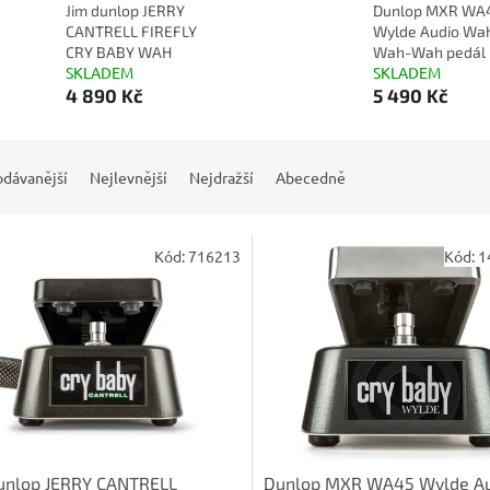
Jim dunlop JERRY
Dunlop MXR WA
CANTRELL FIREFLY
Wylde Audio Wa
CRY BABY WAH
Wah-Wah pedál
SKLADEM
SKLADEM
4 890 Kč
5 490 Kč
odávanější
Nejlevnější
Nejdražší
Abecedně
Kód:
716213
Kód:
1
dunlop JERRY CANTRELL
Dunlop MXR WA45 Wylde A