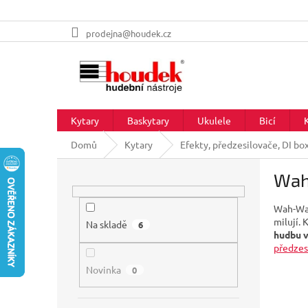
Přejít
prodejna@houdek.cz
na
obsah
Kytary
Baskytary
Ukulele
Bicí
Domů
Kytary
Efekty, předzesilovače, DI bo
P
Wah
o
s
Wah-Wa
t
milují.
r
Na skladě
6
hudbu v
a
předzes
n
Novinka
n
0
í
p