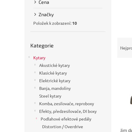
Cena
a
n
Značky
e
l
Položek k zobrazení:
10
Přeskočit
Ř
Kategorie
kategorie
a
Nejpr
z
Kytary
e
Akustické kytary
V
n
ý
í
Klasické kytary
p
p
Elektrické kytary
i
r
Banja, mandolíny
s
o
Steel kytary
p
d
Komba, zesilovače, reproboxy
r
u
o
Efekty, předzesilovače, DI boxy
k
d
t
Podlahové efektové pedály
u
ů
Distortion / Overdrive
Jim 
k