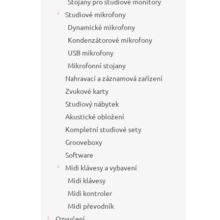
Stojany pro studiové monitory
Studiové mikrofony
Dynamické mikrofony
Kondenzátorové mikrofony
USB mikrofony
Mikrofonní stojany
Nahravací a záznamová zařízení
Zvukové karty
Studiový nábytek
Akustické obložení
Kompletní studiové sety
Grooveboxy
Software
Midi klávesy a vybavení
Midi klávesy
Midi kontroler
Midi převodník
Ozvučení