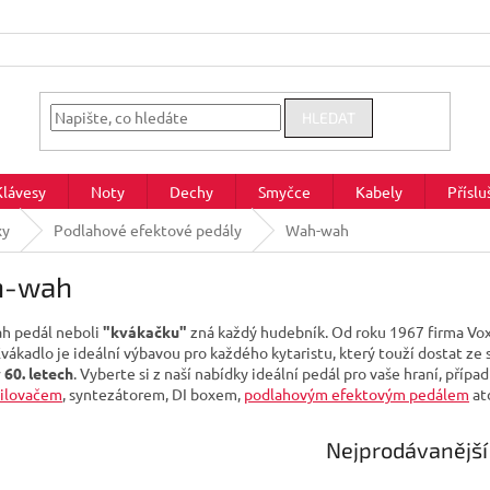
HLEDAT
Klávesy
Noty
Dechy
Smyčce
Kabely
Příslu
xy
Podlahové efektové pedály
Wah-wah
-wah
h pedál neboli
"kvákačku"
zná každý hudebník. Od roku 1967 firma Vox v
 Kvákadlo je ideální výbavou pro každého kytaristu, který touží dostat 
 60. letech
. Vyberte si z naší nabídky ideální pedál pro vaše hraní, příp
ilovačem
, syntezátorem, DI boxem,
podlahovým efektovým pedálem
at
Nejprodávanější