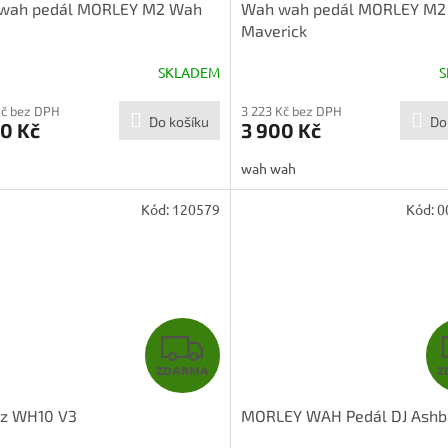
wah pedál MORLEY M2 Wah
Wah wah pedál MORLEY M2
Maverick
SKLADEM
S
Kč bez DPH
3 223 Kč bez DPH
Do košíku
Do
0 Kč
3 900 Kč
wah wah
Kód:
120579
Kód:
0
Z
ZDARMA
Z
D
ez WH10 V3
MORLEY WAH Pedál DJ Ashb
A