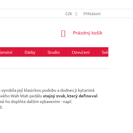
CZK
Přihlášení
NÁKUPNÍ
Prázdný košík
KOŠÍK
šenství
Dárky
Studio
Ozvučení
Světla
Zna
yrobila její klasickou podobu a dodnes ji kytaristé
ze svého Wah-Wah pedálu
stejný zvuk, který definoval
adně ho doplňte dalším vybavením - např.
d.