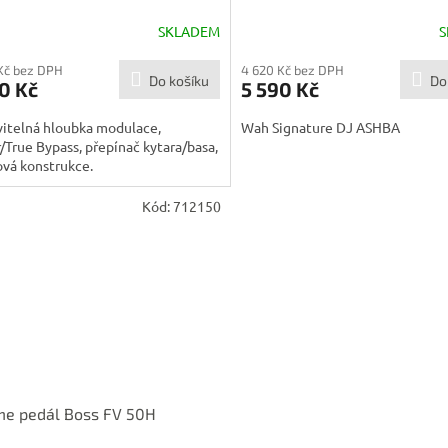
R
SKLADEM
S
M
Kč bez DPH
4 620 Kč bez DPH
Do košíku
Do
0 Kč
5 590 Kč
A
vitelná hloubka modulace,
Wah Signature DJ ASHBA
/True Bypass, přepínač kytara/basa,
ová konstrukce.
Kód:
712150
me pedál Boss FV 50H