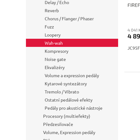
Delay / Echo
FIRE
t
Reverb
ů
Chorus / Flanger / Phaser
Fuzz
4 041 
Loopery
4 8
Wah-wah
JC95F
Kompresory
Noise gate
Ekvalizéry
Volume a expression pedály
Kytarové syntezátory
Tremolo / Vibrato
Ostatní pedálové efekty
Pedály pro akustické nástroje
Procesory (multiefekty)
Předzesilovače
Volume, Expression pedály