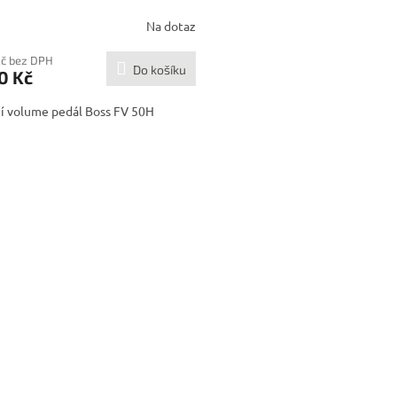
Na dotaz
Kč bez DPH
Do košíku
0 Kč
ní volume pedál Boss FV 50H
O
v
l
á
d
a
c
í
p
r
v
k
y
v
ý