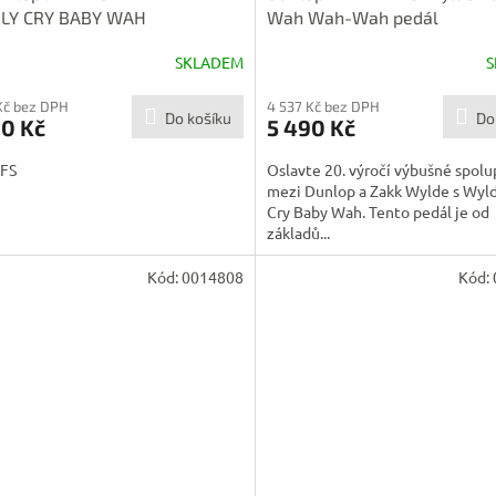
FLY CRY BABY WAH
Wah Wah-Wah pedál
SKLADEM
S
Kč bez DPH
4 537 Kč bez DPH
Do košíku
Do
90 Kč
5 490 Kč
FS
Oslavte 20. výročí výbušné spolu
mezi Dunlop a Zakk Wylde s Wyl
Cry Baby Wah. Tento pedál je od
základů...
Kód:
0014808
Kód: