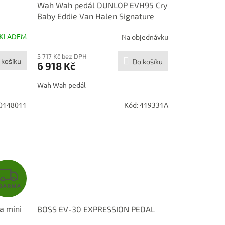
Wah Wah pedál DUNLOP EVH95 Cry
A
Baby Eddie Van Halen Signature
Wah Wah
R
KLADEM
Na objednávku
M
5 717 Kč bez DPH
 košíku
Do košíku
6 918 Kč
A
Wah Wah pedál
0148011
Kód:
419331A
Z
DARMA
D
a mini
BOSS EV-30 EXPRESSION PEDAL
A